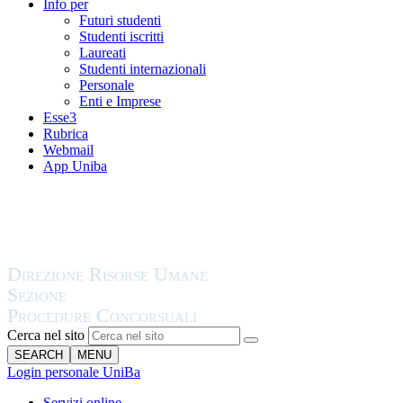
Info per
Futuri studenti
Studenti iscritti
Laureati
Studenti internazionali
Personale
Enti e Imprese
Esse3
Rubrica
Webmail
App Uniba
Cerca nel sito
SEARCH
MENU
Login personale UniBa
Servizi online