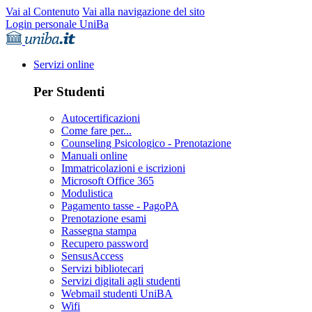
Vai al Contenuto
Vai alla navigazione del sito
Login personale UniBa
Servizi online
Per Studenti
Autocertificazioni
Come fare per...
Counseling Psicologico - Prenotazione
Manuali online
Immatricolazioni e iscrizioni
Microsoft Office 365
Modulistica
Pagamento tasse - PagoPA
Prenotazione esami
Rassegna stampa
Recupero password
SensusAccess
Servizi bibliotecari
Servizi digitali agli studenti
Webmail studenti UniBA
Wifi