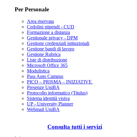
Per Personale
Area riservata
Cedolini stipendi - CUD
Formazione a distanza
Gestionale privacy - DPM
Gestione credenziali istituzionali
Gestione bandi di lavoro
Gestione Rubrica
Liste di distribuzione
Microsoft Office 365
Modulistica
Pass Auto Campus
PICO – PRISMA – INIZIATIVE
Presenze UniBA
Protocollo informatico (Titulus)
Sistema identità visiva
UP - University Planner
Webmail UniBA
Consulta tutti i servizi