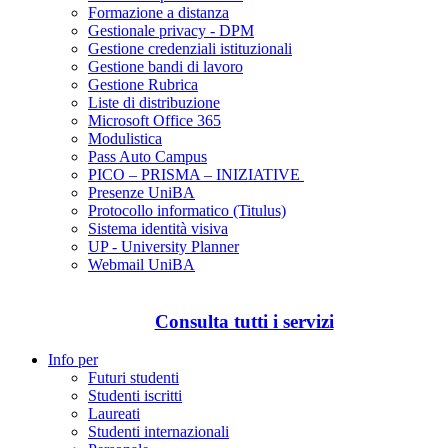
Formazione a distanza
Gestionale privacy - DPM
Gestione credenziali istituzionali
Gestione bandi di lavoro
Gestione Rubrica
Liste di distribuzione
Microsoft Office 365
Modulistica
Pass Auto Campus
PICO – PRISMA – INIZIATIVE
Presenze UniBA
Protocollo informatico (Titulus)
Sistema identità visiva
UP - University Planner
Webmail UniBA
Consulta tutti i servizi
Info per
Futuri studenti
Studenti iscritti
Laureati
Studenti internazionali