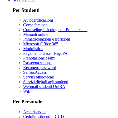
Per Studenti
Autocertificazioni
Come fare per...
Counseling Psicologico - Prenotazione
Manuali online
Immatricolazioni e iscrizioni
Microsoft Office 365
Modulistica
Pagamento tasse - PagoPA
Prenotazione esami
Rassegna stampa
Recupero password
SensusAccess
Servizi bibliotecari
Servizi digitali agli studenti
Webmail studenti UniBA
Wifi
Per Personale
Area riservata
Cedolini stipendi - CUD