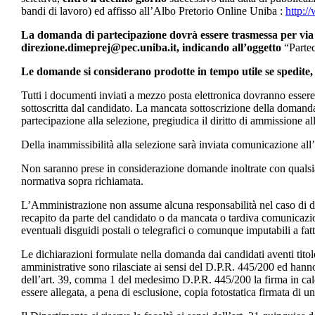
bandi di lavoro) ed affisso all’Albo Pretorio Online Uniba :
http:/
La domanda di partecipazione dovrà essere trasmessa per via 
direzione.dimeprej@pec.uniba.it, indicando all’oggetto
“Partec
Le domande si considerano prodotte in tempo utile se spedite, 
Tutti i documenti inviati a mezzo posta elettronica dovranno esse
sottoscritta dal candidato. La mancata sottoscrizione della domanda o
partecipazione alla selezione, pregiudica il diritto di ammissione al
Della inammissibilità alla selezione sarà inviata comunicazione all’
Non saranno prese in considerazione domande inoltrate con qualsia
normativa sopra richiamata.
L’Amministrazione non assume alcuna responsabilità nel caso di di
recapito da parte del candidato o da mancata o tardiva comunicazi
eventuali disguidi postali o telegrafici o comunque imputabili a fatt
Le dichiarazioni formulate nella domanda dai candidati aventi titolo
amministrative sono rilasciate ai sensi del D.P.R. 445/200 ed hanno l
dell’art. 39, comma 1 del medesimo D.P.R. 445/200 la firma in cal
essere allegata, a pena di esclusione, copia fotostatica firmata di u