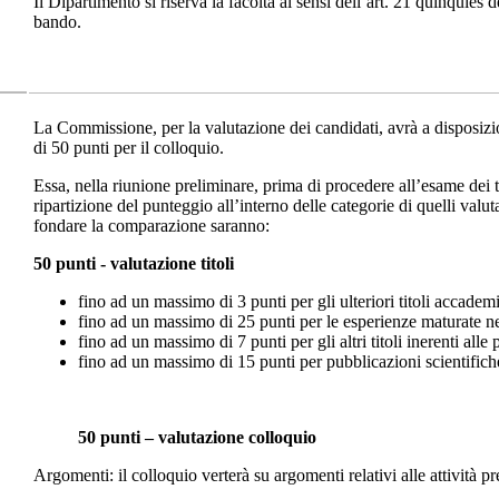
Il Dipartimento si riserva la facoltà ai sensi dell’art. 21 quinquies
bando.
La Commissione, per la valutazione dei candidati, avrà a disposizion
di 50 punti per il colloquio.
Essa, nella riunione preliminare, prima di procedere all’esame dei tit
ripartizione del punteggio all’interno delle categorie di quelli val
fondare la comparazione saranno:
50 punti - valutazione titoli
fino ad un massimo di 3 punti per gli ulteriori titoli accademic
fino ad un massimo di 25 punti per le esperienze maturate nel 
fino ad un massimo di 7 punti per gli altri titoli inerenti alle
fino ad un massimo di 15 punti per pubblicazioni scientifiche a
50 punti – valutazione colloquio
Argomenti: il colloquio verterà su argomenti relativi alle attività p