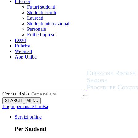
Info per
Futuri studenti
Studenti iscritti
Laureati
Studenti internazionali
Personale
Enti e Imprese
Esse3
Rubrica
Webmail
App Uniba
Cerca nel sito
SEARCH
MENU
Login personale UniBa
Servizi online
Per Studenti