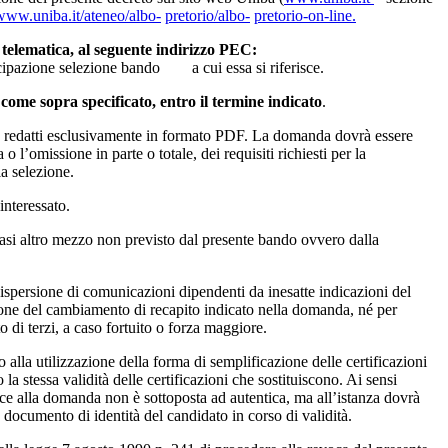
/www.uniba.it/ateneo/albo-
pretorio/albo-
pretorio-on-line.
telematica, al seguente indirizzo PEC:
ipazione selezione bando a cui essa si riferisce.
come sopra specificato, entro il termine indicato
.
re redatti esclusivamente in formato PDF. La domanda dovrà essere
 l’omissione in parte o totale, dei requisiti richiesti per la
la selezione.
interessato.
si altro mezzo non previsto dal presente bando ovvero dalla
spersione di comunicazioni dipendenti da inesatte indicazioni del
one del cambiamento di recapito indicato nella domanda, né per
o di terzi, a caso fortuito o forza maggiore.
 alla utilizzazione della forma di semplificazione delle certificazioni
a stessa validità delle certificazioni che sostituiscono. Ai sensi
ce alla domanda non è sottoposta ad autentica, ma all’istanza dovrà
n documento di identità del candidato in corso di validità.