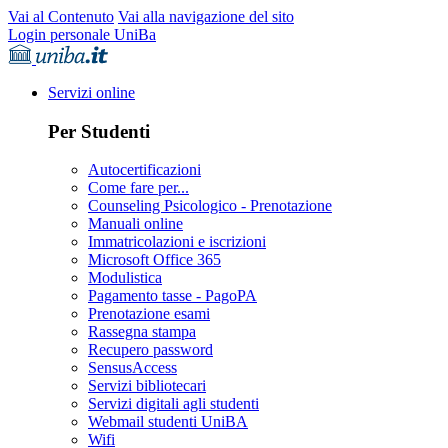
Vai al Contenuto
Vai alla navigazione del sito
Login personale UniBa
Servizi online
Per Studenti
Autocertificazioni
Come fare per...
Counseling Psicologico - Prenotazione
Manuali online
Immatricolazioni e iscrizioni
Microsoft Office 365
Modulistica
Pagamento tasse - PagoPA
Prenotazione esami
Rassegna stampa
Recupero password
SensusAccess
Servizi bibliotecari
Servizi digitali agli studenti
Webmail studenti UniBA
Wifi