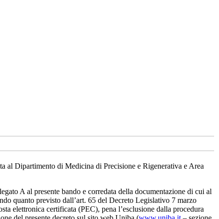
ta al Dipartimento di Medicina di Precisione e Rigenerativa e Area
egato A al presente bando e corredata della documentazione di cui al
ondo quanto previsto dall’art. 65 del Decreto Legislativo 7 marzo
osta elettronica certificata (PEC), pena l’esclusione dalla procedura
ione del presente decreto sul sito web Uniba (
www.uniba.it
– sezione