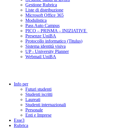
Gestione Rubrica
Liste di distribuzione
Microsoft Office 365
Modulistica
Pass Auto Campus
PICO – PRISMA – INIZIATIVE
Presenze UniBA
Protocollo informatico (Titulus)
Sistema identità visiva
UP - University Planner
Webmail UniBA
Info per
Futuri studenti
Studenti iscritti
Laureati
Studenti internazionali
Personale
Enti e Imprese
Esse3
Rubrica