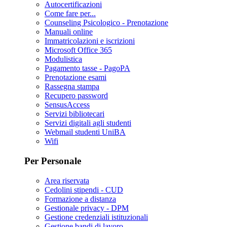
Autocertificazioni
Come fare per...
Counseling Psicologico - Prenotazione
Manuali online
Immatricolazioni e iscrizioni
Microsoft Office 365
Modulistica
Pagamento tasse - PagoPA
Prenotazione esami
Rassegna stampa
Recupero password
SensusAccess
Servizi bibliotecari
Servizi digitali agli studenti
Webmail studenti UniBA
Wifi
Per Personale
Area riservata
Cedolini stipendi - CUD
Formazione a distanza
Gestionale privacy - DPM
Gestione credenziali istituzionali
Gestione bandi di lavoro