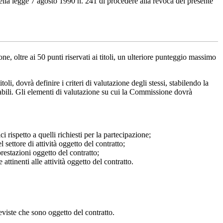
 della legge 7 agosto 1990 n. 241 di procedere alla revoca del presente
e, oltre ai 50 punti riservati ai titoli, un ulteriore punteggio massimo
oli, dovrà definire i criteri di valutazione degli stessi, stabilendo la
utabili. Gli elementi di valutazione su cui la Commissione dovrà
i rispetto a quelli richiesti per la partecipazione;
settore di attività oggetto del contratto;
 prestazioni oggetto del contratto;
ttinenti alle attività oggetto del contratto.
reviste che sono oggetto del contratto.