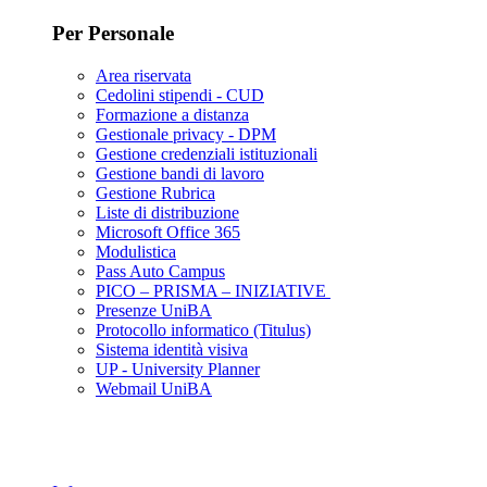
Per Personale
Area riservata
Cedolini stipendi - CUD
Formazione a distanza
Gestionale privacy - DPM
Gestione credenziali istituzionali
Gestione bandi di lavoro
Gestione Rubrica
Liste di distribuzione
Microsoft Office 365
Modulistica
Pass Auto Campus
PICO – PRISMA – INIZIATIVE
Presenze UniBA
Protocollo informatico (Titulus)
Sistema identità visiva
UP - University Planner
Webmail UniBA