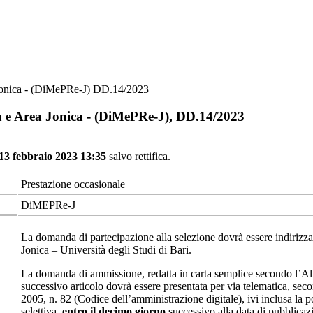
 Jonica - (DiMePRe-J) DD.14/2023
va e Area Jonica - (DiMePRe-J), DD.14/2023
 13 febbraio 2023 13:35
salvo rettifica.
Prestazione occasionale
DiMEPRe-J
La domanda di partecipazione alla selezione dovrà essere indirizza
Jonica – Università degli Studi di Bari.
La domanda di ammissione, redatta in carta semplice secondo l’All
successivo articolo dovrà essere presentata per via telematica, sec
2005, n. 82 (Codice dell’amministrazione digitale), ivi inclusa la p
selettiva,
entro il decimo giorno
successivo alla data di pubblicaz