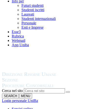
Info per
Futuri studenti
Studenti iscritti
Laureati
Studenti internazionali
Personale
Enti e Imprese
Esse3
Rubrica
Webmail
App Uniba
Cerca nel sito
SEARCH
MENU
Login personale UniBa
Servizi online