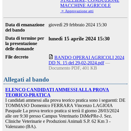
STALLIERE, CONDUZIONE
MACCHINE AGRICOLE
»
Approvazione atti
Data di emanazione
giovedì 29 febbraio 2024 15:30
del bando
Data di termine per
lunedì 15 aprile 2024 15:30
la presentazione
delle domande
File decreto
BANDO OPERAI AGRICOLI 2024
DD N. 15 del 29-02-2024.pdf
—
Documento PDF, 401 KB
Allegati al bando
ELENCO CANDIDATI AMMESSI ALLA PROVA
TEORICO-PRATICA
I candidati ammessi alla prova teorico pratica sono i seguenti: DE
TOMMASO Domenico FERRARA Vincenzo LAGIOIA
Pasquale La prova teorico pratica si terrà il giorno 28/03/2024
alle ore 9:30 presso Campus Veterinario DiMePRe-J. Sez.
Cliniche Veterinarie e Produzioni Animali S.P. 62 Km 3 -
Valenzano (BA).