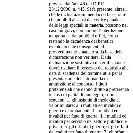
prevista dall’art. 46 del D.P.R.
28/12/2000, n. 445. Si fa presente, altresì,
che le dichiarazioni mendaci o false, oltre
che punibili ai sensi del codice penale e
delle leggi speciali in materia, possono nei
casi più gravi, comportare l’interdizione
temporanea dai pubblici uffici, ferma
restando la decadenza dai benefici
eventualmente conseguenti al
provvedimento emanato sulla base della
dichiarazione non veritiera. Dalla
dichiarazione sostitutiva di certificazione
dovrà risultare il possesso del requisito alla
data di scadenza del termine utile per la
presentazione della domanda di
ammissione al concorso. I titoli
preferenziali che danno diritto a preferenza
in caso di parità di punteggio, sono i
seguenti: 1. gli insigniti di medaglia al
valor militare; 2. i mutilati ed invalidi di
guerra ex combattenti; 3. i mutilati ed
invalidi per fatto di guerra; 4. i mutilati ed
invalidi per servizio nel settore pubblico e
privato; 5. gli orfani di guerra; 6. gli orfani
dei caduti per fatto di guerra; 7. gli orfani