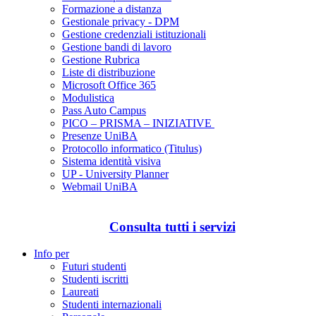
Formazione a distanza
Gestionale privacy - DPM
Gestione credenziali istituzionali
Gestione bandi di lavoro
Gestione Rubrica
Liste di distribuzione
Microsoft Office 365
Modulistica
Pass Auto Campus
PICO – PRISMA – INIZIATIVE
Presenze UniBA
Protocollo informatico (Titulus)
Sistema identità visiva
UP - University Planner
Webmail UniBA
Consulta tutti i servizi
Info per
Futuri studenti
Studenti iscritti
Laureati
Studenti internazionali