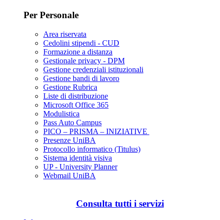
Per Personale
Area riservata
Cedolini stipendi - CUD
Formazione a distanza
Gestionale privacy - DPM
Gestione credenziali istituzionali
Gestione bandi di lavoro
Gestione Rubrica
Liste di distribuzione
Microsoft Office 365
Modulistica
Pass Auto Campus
PICO – PRISMA – INIZIATIVE
Presenze UniBA
Protocollo informatico (Titulus)
Sistema identità visiva
UP - University Planner
Webmail UniBA
Consulta tutti i servizi