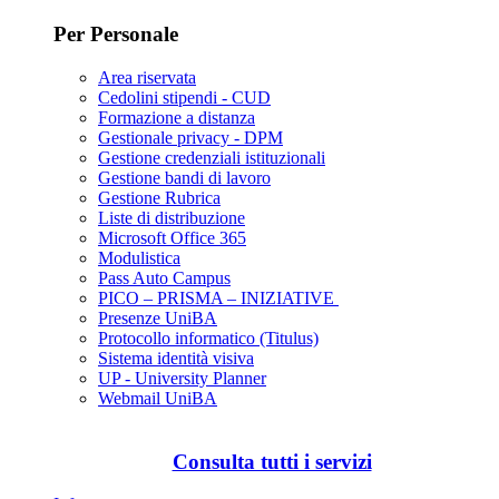
Per Personale
Area riservata
Cedolini stipendi - CUD
Formazione a distanza
Gestionale privacy - DPM
Gestione credenziali istituzionali
Gestione bandi di lavoro
Gestione Rubrica
Liste di distribuzione
Microsoft Office 365
Modulistica
Pass Auto Campus
PICO – PRISMA – INIZIATIVE
Presenze UniBA
Protocollo informatico (Titulus)
Sistema identità visiva
UP - University Planner
Webmail UniBA
Consulta tutti i servizi