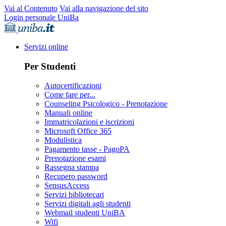
Vai al Contenuto
Vai alla navigazione del sito
Login personale UniBa
Servizi online
Per Studenti
Autocertificazioni
Come fare per...
Counseling Psicologico - Prenotazione
Manuali online
Immatricolazioni e iscrizioni
Microsoft Office 365
Modulistica
Pagamento tasse - PagoPA
Prenotazione esami
Rassegna stampa
Recupero password
SensusAccess
Servizi bibliotecari
Servizi digitali agli studenti
Webmail studenti UniBA
Wifi