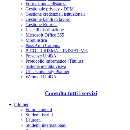
Formazione a distanza
Gestionale privacy - DPM
Gestione credenziali istituzionali
Gestione bandi di lavoro
Gestione Rubrica
Liste di distribuzione
Microsoft Office 365
Modulistica
Pass Auto Campus
PICO – PRISMA – INIZIATIVE
Presenze UniBA
Protocollo informatico (Titulus)
Sistema identità visiva
UP - University Planner
Webmail UniBA
Consulta tutti i servizi
Info per
Futuri studenti
Studenti iscritti
Laureati
Studenti internazionali