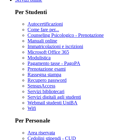
Per Studenti
Autocertificazioni
Come fare per...
Counseling Psicologico - Prenotazione
Manuali online
Immatricolazioni e iscrizioni
Microsoft Office 365
Modulistica
Pagamento tasse - PagoPA
Prenotazione esami
Rassegna stampa
Recupero password
SensusAccess
Servizi bibliotecari
Servizi digitali agli studenti
Webmail studenti UniBA
Wifi
Per Personale
Area riservata
Cedolini stipendi - CUD