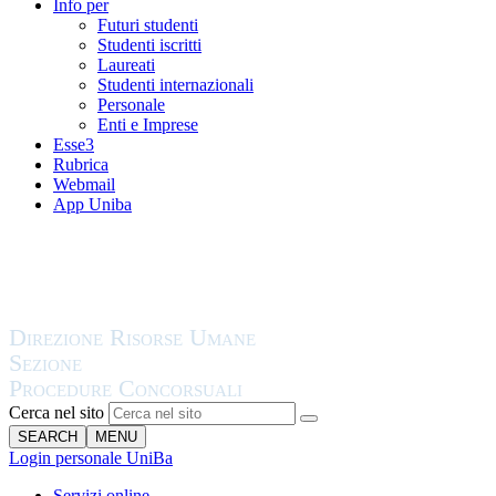
Info per
Futuri studenti
Studenti iscritti
Laureati
Studenti internazionali
Personale
Enti e Imprese
Esse3
Rubrica
Webmail
App Uniba
Cerca nel sito
SEARCH
MENU
Login personale UniBa
Servizi online