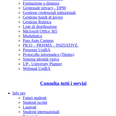
Formazione a distanza
Gestionale privacy - DPM
Gestione credenziali istituzionali
Gestione bandi di lavoro
Gestione Rubrica
Liste di distribuzione
Microsoft Office 365
Modulistica
Pass Auto Campus
PICO – PRISMA – INIZIATIVE
Presenze UniBA
Protocollo informatico (Titulus)
Sistema identità visiva
UP - University Planner
Webmail UniBA
Consulta tutti i servizi
Info per
Futuri studenti
Studenti iscritti
Laureati
Studenti internazionali