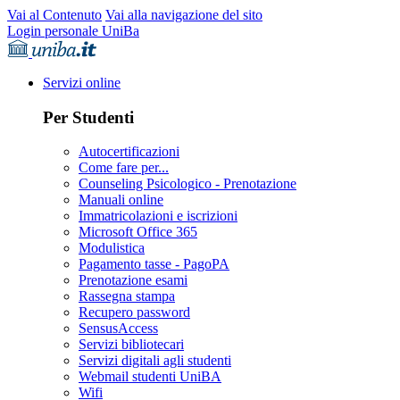
Vai al Contenuto
Vai alla navigazione del sito
Login personale UniBa
Servizi online
Per Studenti
Autocertificazioni
Come fare per...
Counseling Psicologico - Prenotazione
Manuali online
Immatricolazioni e iscrizioni
Microsoft Office 365
Modulistica
Pagamento tasse - PagoPA
Prenotazione esami
Rassegna stampa
Recupero password
SensusAccess
Servizi bibliotecari
Servizi digitali agli studenti
Webmail studenti UniBA
Wifi