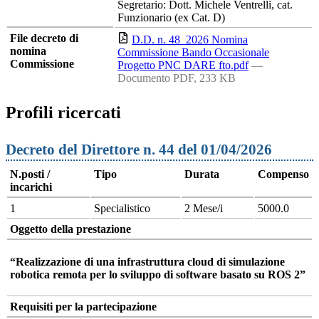
Segretario: Dott. Michele Ventrelli, cat.
Funzionario (ex Cat. D)
File decreto di
D.D. n. 48_2026 Nomina
nomina
Commissione Bando Occasionale
Commissione
Progetto PNC DARE fto.pdf
—
Documento PDF, 233 KB
Profili ricercati
Decreto del Direttore n. 44 del 01/04/2026
N.posti /
Tipo
Durata
Compenso
incarichi
1
Specialistico
2 Mese/i
5000.0
Oggetto della prestazione
“Realizzazione di una infrastruttura cloud di simulazione
robotica remota per lo sviluppo di software basato su ROS 2”
Requisiti per la partecipazione