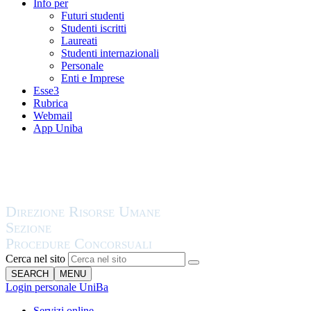
Info per
Futuri studenti
Studenti iscritti
Laureati
Studenti internazionali
Personale
Enti e Imprese
Esse3
Rubrica
Webmail
App Uniba
Cerca nel sito
SEARCH
MENU
Login personale UniBa
Servizi online