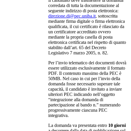
Il candidato deve trasmettere la domanda
corredata di tutta la documentazione al
seguente indirizzo di posta elettronica:
direzione.di@pec.uniba.it
, sottoscritta
mediante firma digitale o firma elettronica
qualificata, il cui certificato è rilasciato da
un certificatore accreditato ovvero
mediante la propria casella di posta
elettronica certificata nel rispetto di quanto
stabilito dall’art. 65 del Decreto
Legislativo 7 marzo 2005, n. 82.
Per l’invio telematico dei documenti dovrà
essere utilizzato esclusivamente il formato
PDF. Il contenuto massimo della PEC è
50MB. Nel caso in cui per l’invio della
domanda fosse necessario superare tale
capacità, il candidato è invitato a inviare
ulteriori PEC indicando nell’oggetto
“integrazione alla domanda di
partecipazione al bando n.” numerando
progressivamente ciascuna PEC
integrativa.
La domanda va presentata entro
10 giorni
a decorrere dalla data di pubblicazione sul