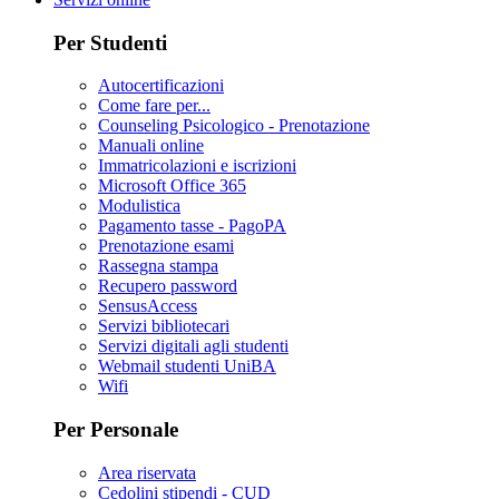
Per Studenti
Autocertificazioni
Come fare per...
Counseling Psicologico - Prenotazione
Manuali online
Immatricolazioni e iscrizioni
Microsoft Office 365
Modulistica
Pagamento tasse - PagoPA
Prenotazione esami
Rassegna stampa
Recupero password
SensusAccess
Servizi bibliotecari
Servizi digitali agli studenti
Webmail studenti UniBA
Wifi
Per Personale
Area riservata
Cedolini stipendi - CUD