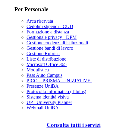
Per Personale
Area riservata
Cedolini stipendi - CUD
Formazione a distanza
Gestionale privacy - DPM
Gestione credenziali istituzionali
Gestione bandi di lavoro
Gestione Rubrica
Liste di distribuzione
Microsoft Office 365
Modulistica
Pass Auto Campus
PICO – PRISMA – INIZIATIVE
Presenze UniBA
Protocollo informatico (Titulus)
Sistema identità visiva
UP - University Planner
Webmail UniBA
Consulta tutti i servizi