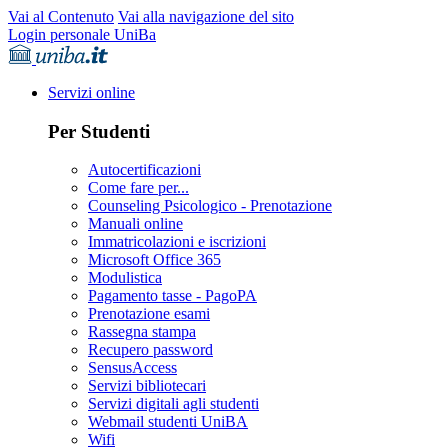
Vai al Contenuto
Vai alla navigazione del sito
Login personale UniBa
Servizi online
Per Studenti
Autocertificazioni
Come fare per...
Counseling Psicologico - Prenotazione
Manuali online
Immatricolazioni e iscrizioni
Microsoft Office 365
Modulistica
Pagamento tasse - PagoPA
Prenotazione esami
Rassegna stampa
Recupero password
SensusAccess
Servizi bibliotecari
Servizi digitali agli studenti
Webmail studenti UniBA
Wifi