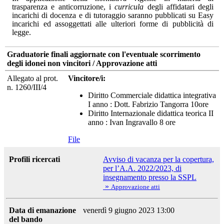
trasparenza e anticorruzione, i
curricula
degli affidatari degli
incarichi di docenza e di tutoraggio saranno pubblicati su Easy
incarichi ed assoggettati alle ulteriori forme di pubblicità di
legge.
Graduatorie finali aggiornate con l'eventuale scorrimento
degli idonei non vincitori / Approvazione atti
Allegato al prot.
Vincitore/i:
n. 1260/III/4
Diritto Commerciale didattica integrativa
I anno : Dott. Fabrizio Tangorra 10ore
Diritto Internazionale didattica teorica II
anno : Ivan Ingravallo 8 ore
File
Profili ricercati
Avviso di vacanza per la copertura,
per l’A.A. 2022/2023, di
insegnamento presso la SSPL
»
Approvazione atti
Data di emanazione
venerdì 9 giugno 2023 13:00
del bando