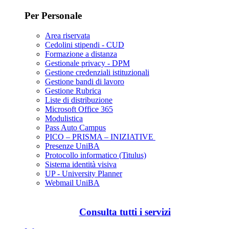
Per Personale
Area riservata
Cedolini stipendi - CUD
Formazione a distanza
Gestionale privacy - DPM
Gestione credenziali istituzionali
Gestione bandi di lavoro
Gestione Rubrica
Liste di distribuzione
Microsoft Office 365
Modulistica
Pass Auto Campus
PICO – PRISMA – INIZIATIVE
Presenze UniBA
Protocollo informatico (Titulus)
Sistema identità visiva
UP - University Planner
Webmail UniBA
Consulta tutti i servizi