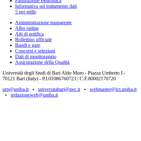
Fatturazione elettronica
Informativa sul trattamento dati
5 per mille
Amministrazione trasparente
Albo online
Atti di notifica
Bollettino ufficiale
Bandi e gare
Concorsi e selezioni
Dati di monitoraggio
Assicurazione della Qualità
Università degli Studi di Bari Aldo Moro - Piazza Umberto I -
70121 Bari (Italy) - P.I.01086760723 | C.F.80002170720
urp@uniba.it
•
universitabari@pec.it
•
webmaster@ict.uniba.it
•
redazioneweb@uniba.it