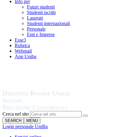
Info per
Futuri studenti
Studenti iscritti
Laureati
Studenti internazionali
Personale
Enti e Imprese
Esse3
Rubrica
Webmail
App Uniba
Cerca nel sito
SEARCH
MENU
Login personale UniBa
Servizi online