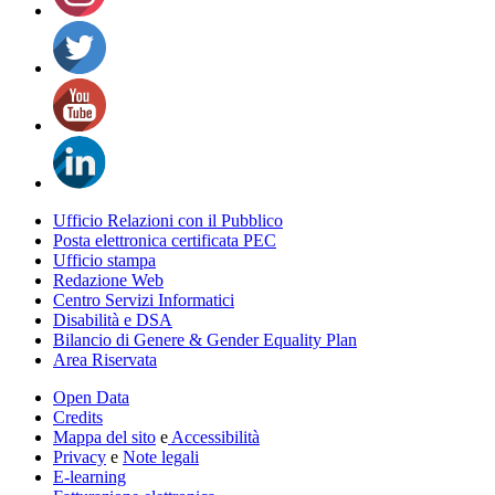
Ufficio Relazioni con il Pubblico
Posta elettronica certificata PEC
Ufficio stampa
Redazione Web
Centro Servizi Informatici
Disabilità e DSA
Bilancio di Genere & Gender Equality Plan
Area Riservata
Open Data
Credits
Mappa del sito
e
Accessibilità
Privacy
e
Note legali
E-learning