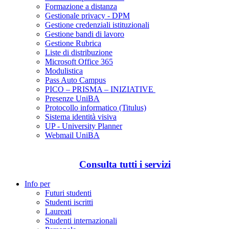
Formazione a distanza
Gestionale privacy - DPM
Gestione credenziali istituzionali
Gestione bandi di lavoro
Gestione Rubrica
Liste di distribuzione
Microsoft Office 365
Modulistica
Pass Auto Campus
PICO – PRISMA – INIZIATIVE
Presenze UniBA
Protocollo informatico (Titulus)
Sistema identità visiva
UP - University Planner
Webmail UniBA
Consulta tutti i servizi
Info per
Futuri studenti
Studenti iscritti
Laureati
Studenti internazionali