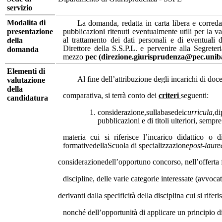
servizio
Modalita di
La domanda, redatta in carta libera e corred
presentazione
pubblicazioni ritenuti eventualmente utili per la 
al trattamento dei dati personali e di eventuali da
della
Direttore della S.S.P.L. e pervenire alla Segrete
domanda
mezzo
pec (direzione.giurisprudenza@pec.uniba
Elementi di
Al fine dell’attribuzione degli incarichi di doc
valutazione
della
comparativa, si terrà conto dei
criteri
seguenti:
candidatura
considerazione,sullabasedei
curricula
,di
pubblicazioni e di titoli ulteriori, sempr
materia cui si riferisce l’incarico didattico o 
formativedellaScuola di specializzazione
post-laur
considerazionedell’opportuno concorso, nell’offerta 
discipline, delle varie categorie interessate (avvocat
derivanti dalla specificità della disciplina cui si rifer
nonché dell’opportunità di applicare un principio d