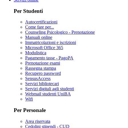
Per Studenti
Autocertificazioni
Come fare per...
Counseling Psicologico - Prenotazione
Manuali online
Immatricolazioni e iscrizioni
Microsoft Office 365
Modulistica
Pagamento tasse - PagoPA
Prenotazione esami
Rassegna stampa
Recupero password
SensusAccess
Servizi bibliotecari
Servizi digitali agli studenti
Webmail studenti UniBA
Wifi
Per Personale
Area riservata
Cedolini stipendi - CUD