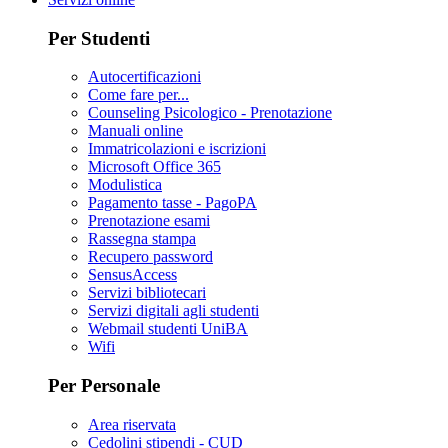
Per Studenti
Autocertificazioni
Come fare per...
Counseling Psicologico - Prenotazione
Manuali online
Immatricolazioni e iscrizioni
Microsoft Office 365
Modulistica
Pagamento tasse - PagoPA
Prenotazione esami
Rassegna stampa
Recupero password
SensusAccess
Servizi bibliotecari
Servizi digitali agli studenti
Webmail studenti UniBA
Wifi
Per Personale
Area riservata
Cedolini stipendi - CUD