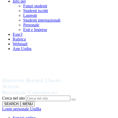
Info per
Futuri studenti
Studenti iscritti
Laureati
Studenti internazionali
Personale
Enti e Imprese
Esse3
Rubrica
Webmail
App Uniba
Cerca nel sito
SEARCH
MENU
Login personale UniBa
Servizi online