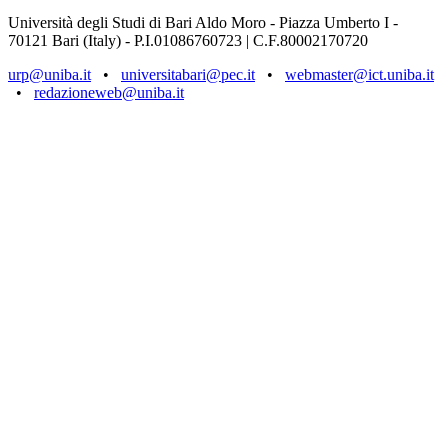
Università degli Studi di Bari Aldo Moro - Piazza Umberto I -
70121 Bari (Italy) - P.I.01086760723 | C.F.80002170720
urp@uniba.it
•
universitabari@pec.it
•
webmaster@ict.uniba.it
•
redazioneweb@uniba.it