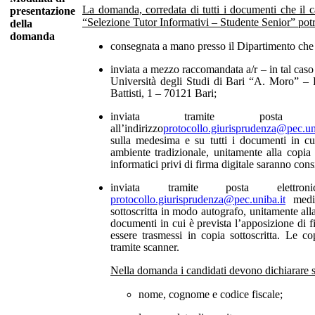
La domanda, corredata di tutti i documenti che il ca
presentazione
“Selezione Tutor Informativi – Studente Senior” potr
della
domanda
consegnata a mano presso il Dipartimento che f
inviata a mezzo raccomandata a/r – in tal caso 
Università degli Studi di Bari “A. Moro” – 
Battisti, 1 – 70121 Bari;
inviata tramite posta el
all’indirizzo
protocollo.giurisprudenza@pec.un
sulla medesima e su tutti i documenti in cui
ambiente tradizionale, unitamente alla copia
informatici privi di firma digitale saranno cons
inviata tramite posta elettroni
protocollo.giurisprudenza@pec.uniba.it
media
sottoscritta in modo autografo, unitamente all
documenti in cui è prevista l’apposizione di 
essere trasmessi in copia sottoscritta. Le c
tramite scanner.
Nella domanda i candidati devono dichiarare so
nome, cognome e codice fiscale;