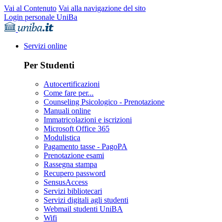
Vai al Contenuto
Vai alla navigazione del sito
Login personale UniBa
Servizi online
Per Studenti
Autocertificazioni
Come fare per...
Counseling Psicologico - Prenotazione
Manuali online
Immatricolazioni e iscrizioni
Microsoft Office 365
Modulistica
Pagamento tasse - PagoPA
Prenotazione esami
Rassegna stampa
Recupero password
SensusAccess
Servizi bibliotecari
Servizi digitali agli studenti
Webmail studenti UniBA
Wifi