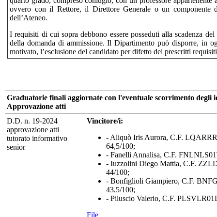
quarto grado, compreso coniugio, con un professore appartenente 
ovvero con il Rettore, il Direttore Generale o un componente d
dell’Ateneo.
I requisiti di cui sopra debbono essere posseduti alla scadenza del 
della domanda di ammissione. Il Dipartimento può disporre, in 
motivato, l’esclusione del candidato per difetto dei prescritti requisiti
Graduatorie finali aggiornate con l'eventuale scorrimento degli i
Approvazione atti
D.D. n. 19-2024
Vincitore/i:
approvazione atti
- Aliquò Iris Aurora, C.F. LQAR
tutorato informativo
64,5/100;
senior
- Fanelli Annalisa, C.F. FNLNLS0
- Iuzzolini Diego Mattia, C.F. Z
44/100;
- Bonfiglioli Giampiero, C.F. BN
43,5/100;
- Piluscio Valerio, C.F. PLSVLR0
File