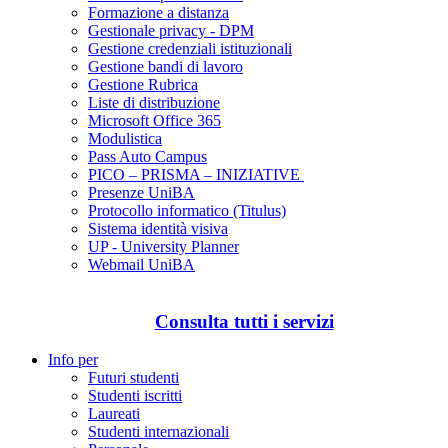
Formazione a distanza
Gestionale privacy - DPM
Gestione credenziali istituzionali
Gestione bandi di lavoro
Gestione Rubrica
Liste di distribuzione
Microsoft Office 365
Modulistica
Pass Auto Campus
PICO – PRISMA – INIZIATIVE
Presenze UniBA
Protocollo informatico (Titulus)
Sistema identità visiva
UP - University Planner
Webmail UniBA
Consulta tutti i servizi
Info per
Futuri studenti
Studenti iscritti
Laureati
Studenti internazionali