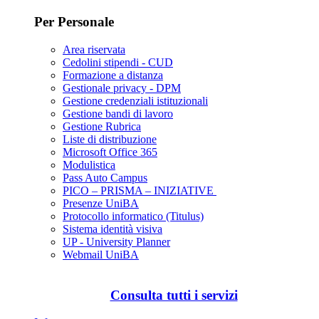
Per Personale
Area riservata
Cedolini stipendi - CUD
Formazione a distanza
Gestionale privacy - DPM
Gestione credenziali istituzionali
Gestione bandi di lavoro
Gestione Rubrica
Liste di distribuzione
Microsoft Office 365
Modulistica
Pass Auto Campus
PICO – PRISMA – INIZIATIVE
Presenze UniBA
Protocollo informatico (Titulus)
Sistema identità visiva
UP - University Planner
Webmail UniBA
Consulta tutti i servizi