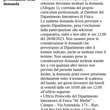
selezione dovranno inoltrare la domanda
domanda
(Allegato 1), corredata del proprio
curriculum professionale, al Direttore del
Dipartimento Interateneo di Fisica.
La suddetta domanda dovrà pervenire a
questo Dipartimento, pena l’esclusione
dalla partecipazione alla selezione
comparativa, entro e non oltre le ore 12:00
del 28/08/2023. Non saranno prese in
considerazione le domande che
perverranno al Dipartimento oltre il
termine indicato, anche se inoltrate entro il
termine. Non saranno prese in
considerazione domande inoltrate tramite
fax o con qualsiasi altro mezzo non
previsto dal presente bando.
Inoltre, la domanda potrà essere presentata
direttamente entro il termine di scadenza
del bando, nei giorni lavorativi dal lunedì
al venerdì dalle ore 10:00 alle ore 12:00
all’ufficio seguente:
• Ufficio Protocollo del Dipartimento
Interateneo di Fisica “M. Merlin” –
Campus – Via Amendola, 173 – Bari.
A tal fine farà fede la data e l’ora di