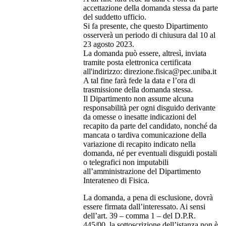
accettazione della domanda stessa da parte
del suddetto ufficio.
Si fa presente, che questo Dipartimento
osserverà un periodo di chiusura dal 10 al
23 agosto 2023.
La domanda può essere, altresì, inviata
tramite posta elettronica certificata
all'indirizzo: direzione.fisica@pec.uniba.it
A tal fine farà fede la data e l’ora di
trasmissione della domanda stessa.
Il Dipartimento non assume alcuna
responsabilità per ogni disguido derivante
da omesse o inesatte indicazioni del
recapito da parte del candidato, nonché da
mancata o tardiva comunicazione della
variazione di recapito indicato nella
domanda, né per eventuali disguidi postali
o telegrafici non imputabili
all’amministrazione del Dipartimento
Interateneo di Fisica.
La domanda, a pena di esclusione, dovrà
essere firmata dall’interessato. Ai sensi
dell’art. 39 – comma 1 – del D.P.R.
445/00, la sottoscrizione dell’istanza non è