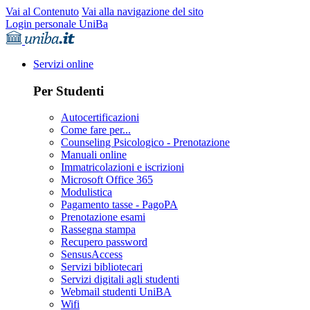
Vai al Contenuto
Vai alla navigazione del sito
Login personale UniBa
Servizi online
Per Studenti
Autocertificazioni
Come fare per...
Counseling Psicologico - Prenotazione
Manuali online
Immatricolazioni e iscrizioni
Microsoft Office 365
Modulistica
Pagamento tasse - PagoPA
Prenotazione esami
Rassegna stampa
Recupero password
SensusAccess
Servizi bibliotecari
Servizi digitali agli studenti
Webmail studenti UniBA
Wifi