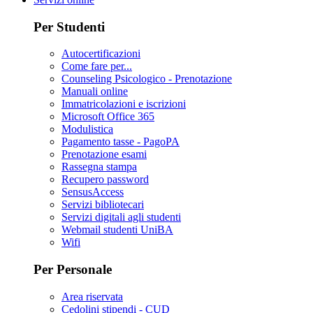
Per Studenti
Autocertificazioni
Come fare per...
Counseling Psicologico - Prenotazione
Manuali online
Immatricolazioni e iscrizioni
Microsoft Office 365
Modulistica
Pagamento tasse - PagoPA
Prenotazione esami
Rassegna stampa
Recupero password
SensusAccess
Servizi bibliotecari
Servizi digitali agli studenti
Webmail studenti UniBA
Wifi
Per Personale
Area riservata
Cedolini stipendi - CUD