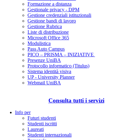
Formazione a distanza
Gestionale privacy - DPM
Gestione credenziali istituzionali
Gestione bandi di lavoro
Gestione Rubrica
Liste di distribuzione
Microsoft Office 365
Modulistica
Pass Auto Campus
PICO – PRISMA – INIZIATIVE
Presenze UniBA
Protocollo informatico (Titulus)
Sistema identità visiva
UP - University Planner
Webmail UniBA
Consulta tutti i servizi
Info per
Futuri studenti
Studenti iscritti
Laureati
Studenti internazionali