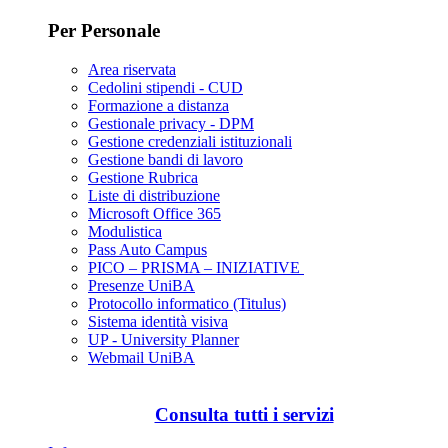
Per Personale
Area riservata
Cedolini stipendi - CUD
Formazione a distanza
Gestionale privacy - DPM
Gestione credenziali istituzionali
Gestione bandi di lavoro
Gestione Rubrica
Liste di distribuzione
Microsoft Office 365
Modulistica
Pass Auto Campus
PICO – PRISMA – INIZIATIVE
Presenze UniBA
Protocollo informatico (Titulus)
Sistema identità visiva
UP - University Planner
Webmail UniBA
Consulta tutti i servizi