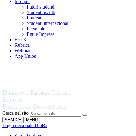
Info per
Futuri studenti
Studenti iscritti
Laureati
Studenti internazionali
Personale
Enti e Imprese
Esse3
Rubrica
Webmail
App Uniba
Cerca nel sito
SEARCH
MENU
Login personale UniBa
Servizi online