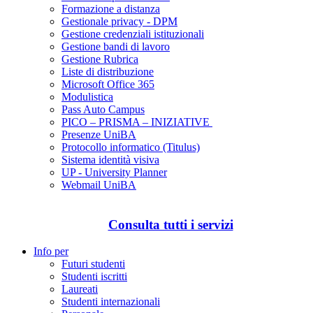
Formazione a distanza
Gestionale privacy - DPM
Gestione credenziali istituzionali
Gestione bandi di lavoro
Gestione Rubrica
Liste di distribuzione
Microsoft Office 365
Modulistica
Pass Auto Campus
PICO – PRISMA – INIZIATIVE
Presenze UniBA
Protocollo informatico (Titulus)
Sistema identità visiva
UP - University Planner
Webmail UniBA
Consulta tutti i servizi
Info per
Futuri studenti
Studenti iscritti
Laureati
Studenti internazionali