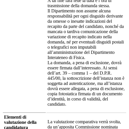
A tal fine farà fede la data e l’ora di
trasmissione della domanda stessa.
Il Dipartimento non assume alcuna
responsabilità per ogni disguido derivante
da omesse o inesatte indicazioni del
recapito da parte del candidato, nonché da
mancata o tardiva comunicazione della
variazione di recapito indicato nella
domanda, né per eventuali disguidi postali
o telegrafici non imputabili
all’amministrazione del Dipartimento
Interateneo di Fisica.
La domanda, a pena di esclusione, dovrà
essere firmata dall’interessato. Ai sensi
dell’art. 39 – comma 1 – del D.P.R.
445/00, la sottoscrizione dell’istanza non è
soggetta ad autenticazione, ma all’istanza
dovrà essere allegata, a pena di esclusione,
copia fotostatica firmata di un documento
d’identità, in corso di validità, del
candidato.
Elementi di
La valutazione comparativa verrà svolta,
valutazione della
da un’apposita Commissione nominata
candidatura