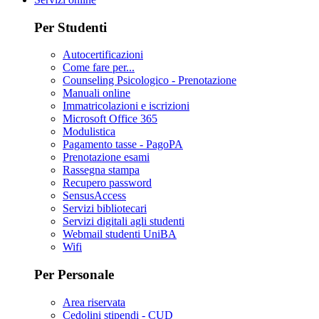
Per Studenti
Autocertificazioni
Come fare per...
Counseling Psicologico - Prenotazione
Manuali online
Immatricolazioni e iscrizioni
Microsoft Office 365
Modulistica
Pagamento tasse - PagoPA
Prenotazione esami
Rassegna stampa
Recupero password
SensusAccess
Servizi bibliotecari
Servizi digitali agli studenti
Webmail studenti UniBA
Wifi
Per Personale
Area riservata
Cedolini stipendi - CUD