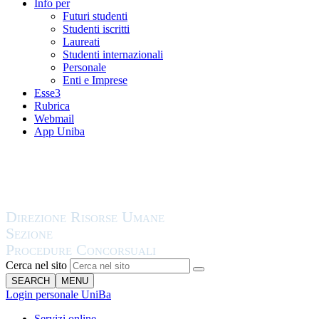
Info per
Futuri studenti
Studenti iscritti
Laureati
Studenti internazionali
Personale
Enti e Imprese
Esse3
Rubrica
Webmail
App Uniba
Cerca nel sito
SEARCH
MENU
Login personale UniBa
Servizi online