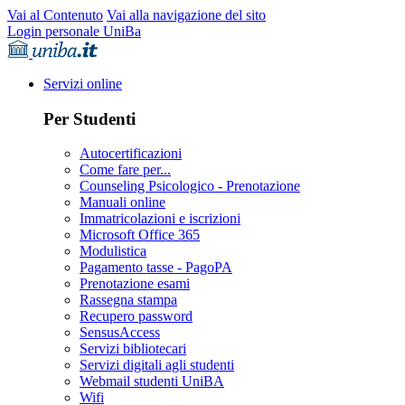
Vai al Contenuto
Vai alla navigazione del sito
Login personale UniBa
Servizi online
Per Studenti
Autocertificazioni
Come fare per...
Counseling Psicologico - Prenotazione
Manuali online
Immatricolazioni e iscrizioni
Microsoft Office 365
Modulistica
Pagamento tasse - PagoPA
Prenotazione esami
Rassegna stampa
Recupero password
SensusAccess
Servizi bibliotecari
Servizi digitali agli studenti
Webmail studenti UniBA
Wifi