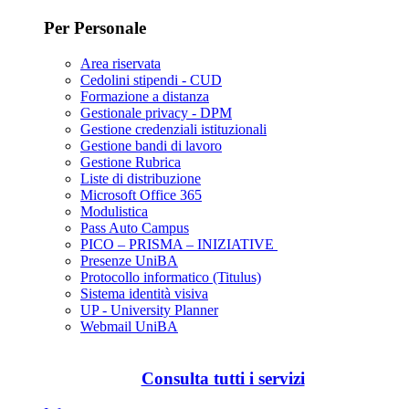
Per Personale
Area riservata
Cedolini stipendi - CUD
Formazione a distanza
Gestionale privacy - DPM
Gestione credenziali istituzionali
Gestione bandi di lavoro
Gestione Rubrica
Liste di distribuzione
Microsoft Office 365
Modulistica
Pass Auto Campus
PICO – PRISMA – INIZIATIVE
Presenze UniBA
Protocollo informatico (Titulus)
Sistema identità visiva
UP - University Planner
Webmail UniBA
Consulta tutti i servizi