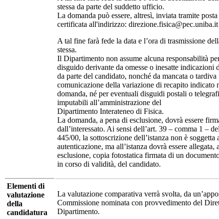
stessa da parte del suddetto ufficio.
La domanda può essere, altresì, inviata tramite posta 
certificata all'indirizzo: direzione.fisica@pec.uniba.it
A tal fine farà fede la data e l’ora di trasmissione d
stessa.
Il Dipartimento non assume alcuna responsabilità pe
disguido derivante da omesse o inesatte indicazioni d
da parte del candidato, nonché da mancata o tardiva
comunicazione della variazione di recapito indicato 
domanda, né per eventuali disguidi postali o telegraf
imputabili all’amministrazione del
Dipartimento Interateneo di Fisica.
La domanda, a pena di esclusione, dovrà essere firm
dall’interessato. Ai sensi dell’art. 39 – comma 1 – de
445/00, la sottoscrizione dell’istanza non è soggetta 
autenticazione, ma all’istanza dovrà essere allegata, 
esclusione, copia fotostatica firmata di un documento
in corso di validità, del candidato.
Elementi di
La valutazione comparativa verrà svolta, da un’appo
valutazione
Commissione nominata con provvedimento del Diret
della
Dipartimento.
candidatura