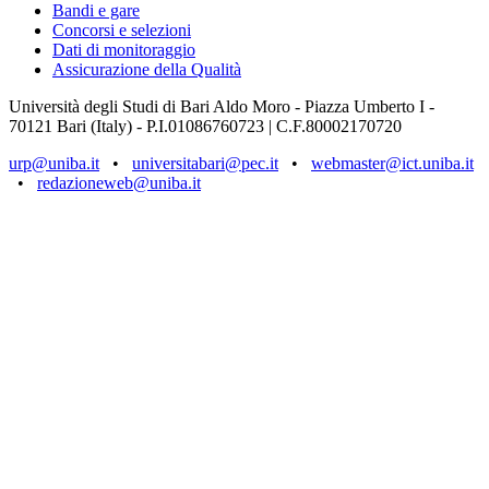
Bandi e gare
Concorsi e selezioni
Dati di monitoraggio
Assicurazione della Qualità
Università degli Studi di Bari Aldo Moro - Piazza Umberto I -
70121 Bari (Italy) - P.I.01086760723 | C.F.80002170720
urp@uniba.it
•
universitabari@pec.it
•
webmaster@ict.uniba.it
•
redazioneweb@uniba.it