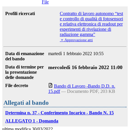
File
Profili ricercati
Contratto di lavoro autonomo “test
e controllo di qualità di fotosensori
e relativa elettronica di readout per
esperimenti di rivelazione di
radiazione gamma”
»
Approvazione atti
Data di emanazione
martedì 1 febbraio 2022 10:55
del bando
Data di termine per
mercoledì 16 febbraio 2022 11:00
la presentazione
delle domande
File decreto
Bando di Lavoro -Bando D.D. n.
15.pdf
— Documento PDF, 203 KB
Allegati al bando
Determina n. 37 - Conferimento Incarico - Bando N. 15
ALLEGATO 1 - Domanda
ultima modifica
30/03/2022