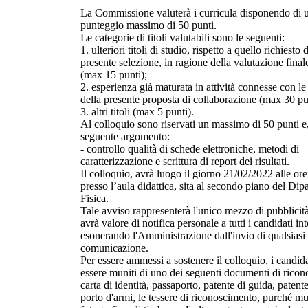
La Commissione valuterà i curricula disponendo di 
punteggio massimo di 50 punti.
Le categorie di titoli valutabili sono le seguenti:
1. ulteriori titoli di studio, rispetto a quello richiesto 
presente selezione, in ragione della valutazione finale
(max 15 punti);
2. esperienza già maturata in attività connesse con le
della presente proposta di collaborazione (max 30 pu
3. altri titoli (max 5 punti).
Al colloquio sono riservati un massimo di 50 punti e,
seguente argomento:
- controllo qualità di schede elettroniche, metodi di
caratterizzazione e scrittura di report dei risultati.
Il colloquio, avrà luogo il giorno 21/02/2022 alle or
presso l’aula didattica, sita al secondo piano del Dip
Fisica.
Tale avviso rappresenterà l'unico mezzo di pubblicità
avrà valore di notifica personale a tutti i candidati int
esonerando l'Amministrazione dall'invio di qualsiasi
comunicazione.
Per essere ammessi a sostenere il colloquio, i candi
essere muniti di uno dei seguenti documenti di rico
carta di identità, passaporto, patente di guida, patent
porto d'armi, le tessere di riconoscimento, purché mu