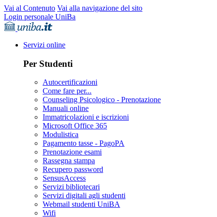
Vai al Contenuto
Vai alla navigazione del sito
Login personale UniBa
Servizi online
Per Studenti
Autocertificazioni
Come fare per...
Counseling Psicologico - Prenotazione
Manuali online
Immatricolazioni e iscrizioni
Microsoft Office 365
Modulistica
Pagamento tasse - PagoPA
Prenotazione esami
Rassegna stampa
Recupero password
SensusAccess
Servizi bibliotecari
Servizi digitali agli studenti
Webmail studenti UniBA
Wifi