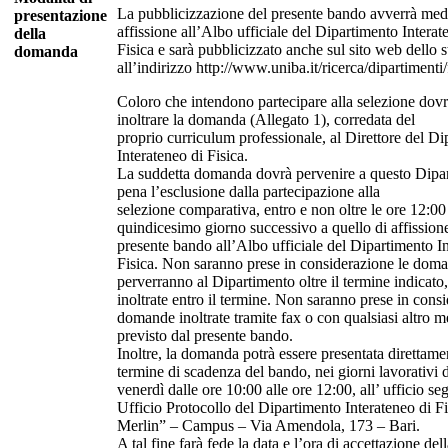
La pubblicizzazione del presente bando avverrà med
presentazione
affissione all’Albo ufficiale del Dipartimento Interat
della
Fisica e sarà pubblicizzato anche sul sito web dello s
domanda
all’indirizzo http://www.uniba.it/ricerca/dipartimenti/
Coloro che intendono partecipare alla selezione dov
inoltrare la domanda (Allegato 1), corredata del
proprio curriculum professionale, al Direttore del D
Interateneo di Fisica.
La suddetta domanda dovrà pervenire a questo Dipa
pena l’esclusione dalla partecipazione alla
selezione comparativa, entro e non oltre le ore 12:00
quindicesimo giorno successivo a quello di affission
presente bando all’Albo ufficiale del Dipartimento I
Fisica. Non saranno prese in considerazione le dom
perverranno al Dipartimento oltre il termine indicato
inoltrate entro il termine. Non saranno prese in cons
domande inoltrate tramite fax o con qualsiasi altro 
previsto dal presente bando.
Inoltre, la domanda potrà essere presentata direttamen
termine di scadenza del bando, nei giorni lavorativi d
venerdì dalle ore 10:00 alle ore 12:00, all’ ufficio seg
Ufficio Protocollo del Dipartimento Interateneo di F
Merlin” – Campus – Via Amendola, 173 – Bari.
A tal fine farà fede la data e l’ora di accettazione d