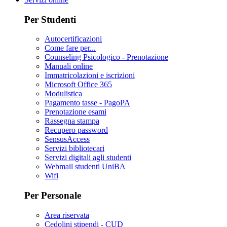
Per Studenti
Autocertificazioni
Come fare per...
Counseling Psicologico - Prenotazione
Manuali online
Immatricolazioni e iscrizioni
Microsoft Office 365
Modulistica
Pagamento tasse - PagoPA
Prenotazione esami
Rassegna stampa
Recupero password
SensusAccess
Servizi bibliotecari
Servizi digitali agli studenti
Webmail studenti UniBA
Wifi
Per Personale
Area riservata
Cedolini stipendi - CUD