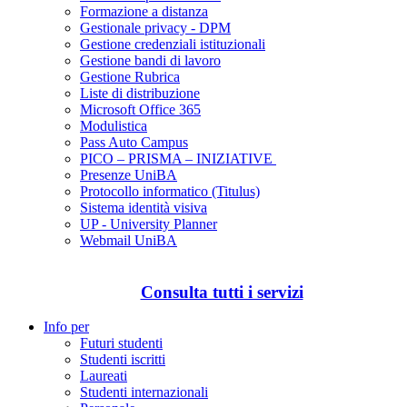
Formazione a distanza
Gestionale privacy - DPM
Gestione credenziali istituzionali
Gestione bandi di lavoro
Gestione Rubrica
Liste di distribuzione
Microsoft Office 365
Modulistica
Pass Auto Campus
PICO – PRISMA – INIZIATIVE
Presenze UniBA
Protocollo informatico (Titulus)
Sistema identità visiva
UP - University Planner
Webmail UniBA
Consulta tutti i servizi
Info per
Futuri studenti
Studenti iscritti
Laureati
Studenti internazionali