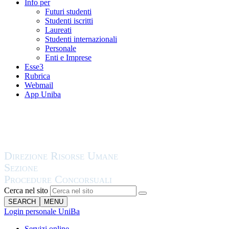
Info per
Futuri studenti
Studenti iscritti
Laureati
Studenti internazionali
Personale
Enti e Imprese
Esse3
Rubrica
Webmail
App Uniba
Cerca nel sito
SEARCH
MENU
Login personale UniBa
Servizi online