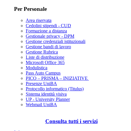
Per Personale
Area riservata
Cedolini stipendi - CUD
Formazione a distanza
Gestionale privacy - DPM
Gestione credenziali istituzionali
Gestione bandi di lavoro
Gestione Rubrica
Liste di distribuzione
Microsoft Office 365
Modulistica
Pass Auto Campus
PICO – PRISMA – INIZIATIVE
Presenze UniBA
Protocollo informatico (Titulus)
Sistema identità visiva
UP - University Planner
Webmail UniBA
Consulta tutti i servizi