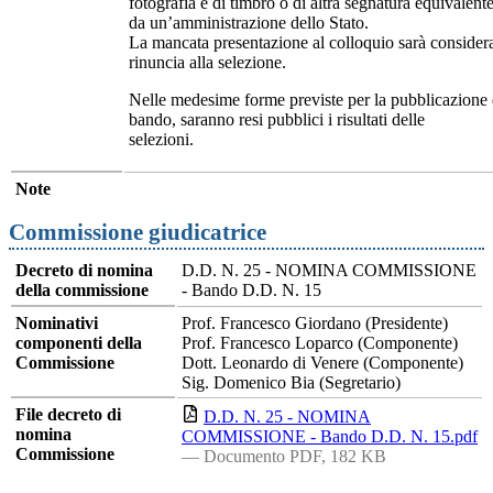
fotografia e di timbro o di altra segnatura equivalente,
da un’amministrazione dello Stato.
La mancata presentazione al colloquio sarà conside
rinuncia alla selezione.
Nelle medesime forme previste per la pubblicazione 
bando, saranno resi pubblici i risultati delle
selezioni.
Note
Commissione giudicatrice
Decreto di nomina
D.D. N. 25 - NOMINA COMMISSIONE
della commissione
- Bando D.D. N. 15
Nominativi
Prof. Francesco Giordano (Presidente)
componenti della
Prof. Francesco Loparco (Componente)
Commissione
Dott. Leonardo di Venere (Componente)
Sig. Domenico Bia (Segretario)
File decreto di
D.D. N. 25 - NOMINA
nomina
COMMISSIONE - Bando D.D. N. 15.pdf
Commissione
— Documento PDF, 182 KB