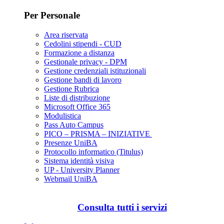
Per Personale
Area riservata
Cedolini stipendi - CUD
Formazione a distanza
Gestionale privacy - DPM
Gestione credenziali istituzionali
Gestione bandi di lavoro
Gestione Rubrica
Liste di distribuzione
Microsoft Office 365
Modulistica
Pass Auto Campus
PICO – PRISMA – INIZIATIVE
Presenze UniBA
Protocollo informatico (Titulus)
Sistema identità visiva
UP - University Planner
Webmail UniBA
Consulta tutti i servizi