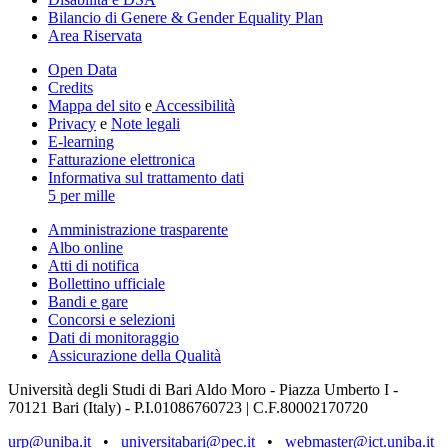
Bilancio di Genere & Gender Equality Plan
Area Riservata
Open Data
Credits
Mappa del sito
e
Accessibilità
Privacy
e
Note legali
E-learning
Fatturazione elettronica
Informativa sul trattamento dati
5 per mille
Amministrazione trasparente
Albo online
Atti di notifica
Bollettino ufficiale
Bandi e gare
Concorsi e selezioni
Dati di monitoraggio
Assicurazione della Qualità
Università degli Studi di Bari Aldo Moro - Piazza Umberto I -
70121 Bari (Italy) - P.I.01086760723 | C.F.80002170720
urp@uniba.it
•
universitabari@pec.it
•
webmaster@ict.uniba.it