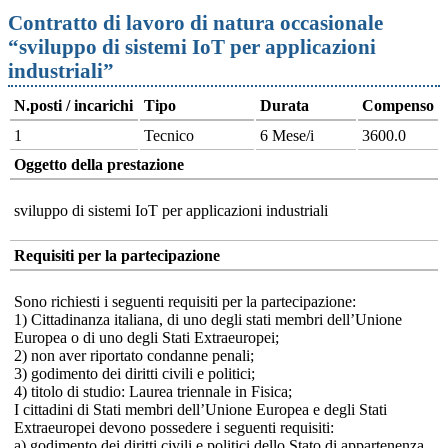
Contratto di lavoro di natura occasionale
“sviluppo di sistemi IoT per applicazioni
industriali”
N.posti / incarichi
Tipo
Durata
Compenso
1
Tecnico
6 Mese/i
3600.0
Oggetto della prestazione
sviluppo di sistemi IoT per applicazioni industriali
Requisiti per la partecipazione
Sono richiesti i seguenti requisiti per la partecipazione:
1) Cittadinanza italiana, di uno degli stati membri dell’Unione
Europea o di uno degli Stati Extraeuropei;
2) non aver riportato condanne penali;
3) godimento dei diritti civili e politici;
4) titolo di studio: Laurea triennale in Fisica;
I cittadini di Stati membri dell’Unione Europea e degli Stati
Extraeuropei devono possedere i seguenti requisiti:
a) godimento dei diritti civili e politici dello Stato di appartenenza