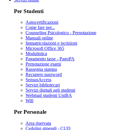
Per Studenti
Autocertificazioni
Come fare per...
Counseling Psicologico - Prenotazione
Manuali online
Immatricolazioni e iscrizioni
Microsoft Office 365
Modulistica
Pagamento tasse - PagoPA
Prenotazione esami
Rassegna stampa
Recupero password
SensusAccess
Servizi bibliotecari
Servizi digitali agli studenti
Webmail studenti UniBA
Wifi
Per Personale
Area riservata
Cedolini stipendi - CUD