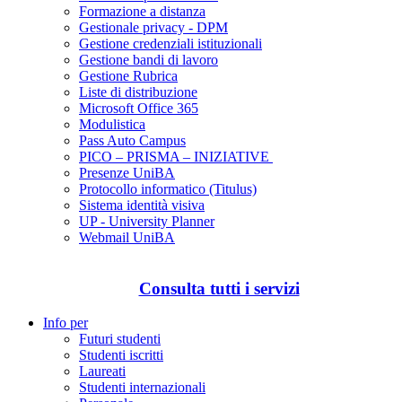
Formazione a distanza
Gestionale privacy - DPM
Gestione credenziali istituzionali
Gestione bandi di lavoro
Gestione Rubrica
Liste di distribuzione
Microsoft Office 365
Modulistica
Pass Auto Campus
PICO – PRISMA – INIZIATIVE
Presenze UniBA
Protocollo informatico (Titulus)
Sistema identità visiva
UP - University Planner
Webmail UniBA
Consulta tutti i servizi
Info per
Futuri studenti
Studenti iscritti
Laureati
Studenti internazionali