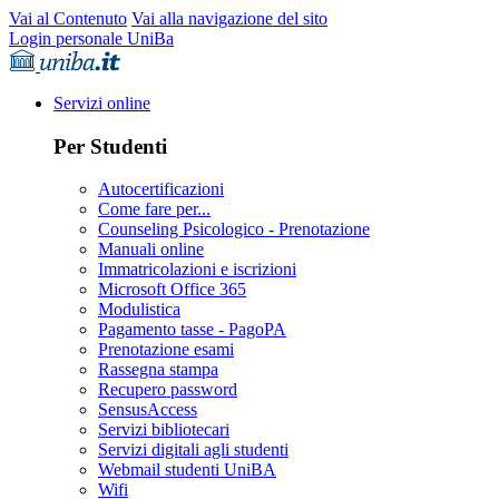
Vai al Contenuto
Vai alla navigazione del sito
Login personale UniBa
Servizi online
Per Studenti
Autocertificazioni
Come fare per...
Counseling Psicologico - Prenotazione
Manuali online
Immatricolazioni e iscrizioni
Microsoft Office 365
Modulistica
Pagamento tasse - PagoPA
Prenotazione esami
Rassegna stampa
Recupero password
SensusAccess
Servizi bibliotecari
Servizi digitali agli studenti
Webmail studenti UniBA
Wifi