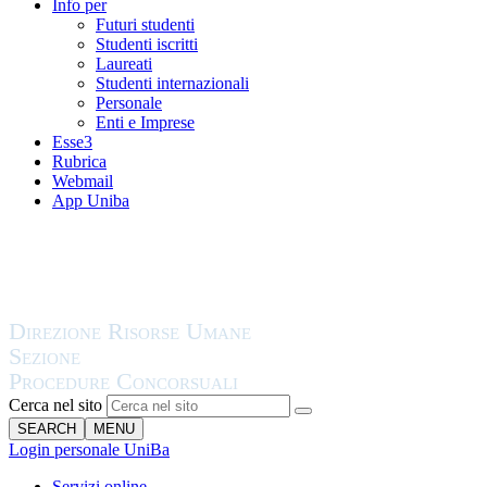
Info per
Futuri studenti
Studenti iscritti
Laureati
Studenti internazionali
Personale
Enti e Imprese
Esse3
Rubrica
Webmail
App Uniba
Cerca nel sito
SEARCH
MENU
Login personale UniBa
Servizi online