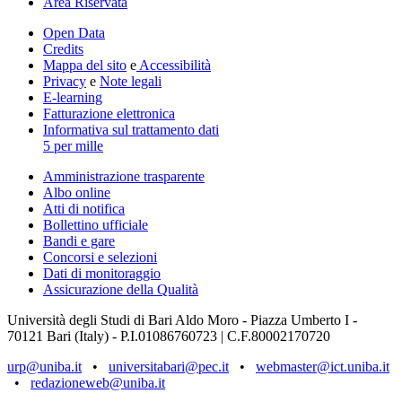
Area Riservata
Open Data
Credits
Mappa del sito
e
Accessibilità
Privacy
e
Note legali
E-learning
Fatturazione elettronica
Informativa sul trattamento dati
5 per mille
Amministrazione trasparente
Albo online
Atti di notifica
Bollettino ufficiale
Bandi e gare
Concorsi e selezioni
Dati di monitoraggio
Assicurazione della Qualità
Università degli Studi di Bari Aldo Moro - Piazza Umberto I -
70121 Bari (Italy) - P.I.01086760723 | C.F.80002170720
urp@uniba.it
•
universitabari@pec.it
•
webmaster@ict.uniba.it
•
redazioneweb@uniba.it