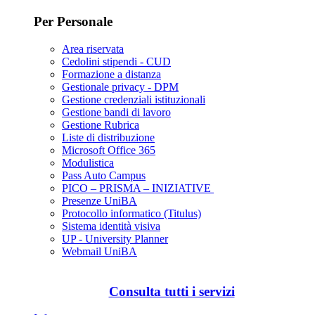
Per Personale
Area riservata
Cedolini stipendi - CUD
Formazione a distanza
Gestionale privacy - DPM
Gestione credenziali istituzionali
Gestione bandi di lavoro
Gestione Rubrica
Liste di distribuzione
Microsoft Office 365
Modulistica
Pass Auto Campus
PICO – PRISMA – INIZIATIVE
Presenze UniBA
Protocollo informatico (Titulus)
Sistema identità visiva
UP - University Planner
Webmail UniBA
Consulta tutti i servizi