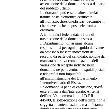
accettazione della domanda stessa da parte
del suddetto ufficio.
La domanda può essere, altresì, inviata
tramite posta elettronica certificata
all'indirizzo: direzione.fisica@pec.uniba.it
che riceve anche da posta elettronica
ordinaria.
A tal fine farà fede la data e l’ora di
trasmissione della domanda stessa.
Il Dipartimento non assume alcuna
responsabilità per ogni disguido derivante
da omesse o inesatte indicazioni del
recapito da parte del candidato, nonché da
mancata o tardiva comunicazione della
variazione di recapito indicato nella
domanda, né per eventuali disguidi postali
o telegrafici non imputabili
all’amministrazione del Dipartimento
Interuniversitario di Fisica.
La domanda, a pena di esclusione, dovrà
essere firmata dall’interessato. Ai sensi
dell’art. 39 – comma 1 – del D.P.R.
445/00, la sottoscrizione dell’istanza non è
soggetta ad autenticazione, ma all’istanza
dovrà essere allegata copia fotostatica