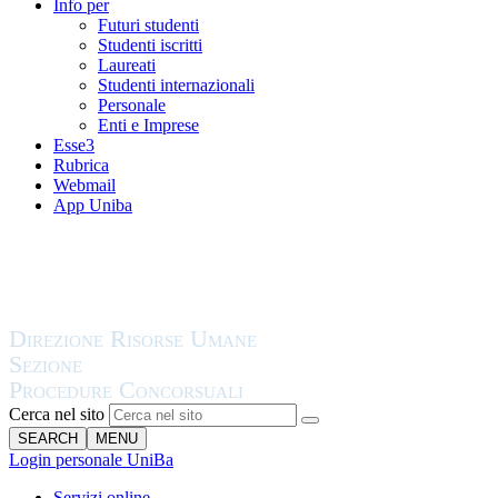
Info per
Futuri studenti
Studenti iscritti
Laureati
Studenti internazionali
Personale
Enti e Imprese
Esse3
Rubrica
Webmail
App Uniba
Cerca nel sito
SEARCH
MENU
Login personale UniBa
Servizi online