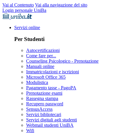
Vai al Contenuto
Vai alla navigazione del sito
Login personale UniBa
Servizi online
Per Studenti
Autocertificazioni
Come fare per...
Counseling Psicologico - Prenotazione
Manuali online
Immatricolazioni e iscrizioni
Microsoft Office 365
Modulistica
Pagamento tasse - PagoPA
Prenotazione esami
Rassegna stampa
Recupero password
SensusAccess
Servizi bibliotecari
Servizi digitali agli studenti
Webmail studenti UniBA
Wifi