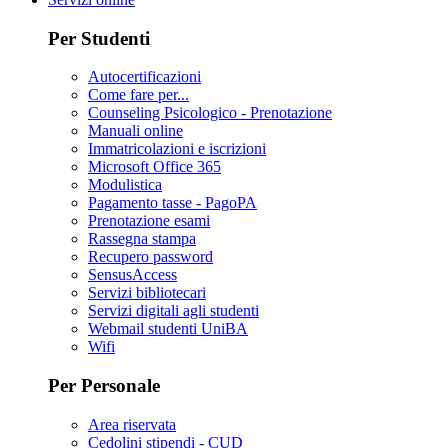
Per Studenti
Autocertificazioni
Come fare per...
Counseling Psicologico - Prenotazione
Manuali online
Immatricolazioni e iscrizioni
Microsoft Office 365
Modulistica
Pagamento tasse - PagoPA
Prenotazione esami
Rassegna stampa
Recupero password
SensusAccess
Servizi bibliotecari
Servizi digitali agli studenti
Webmail studenti UniBA
Wifi
Per Personale
Area riservata
Cedolini stipendi - CUD