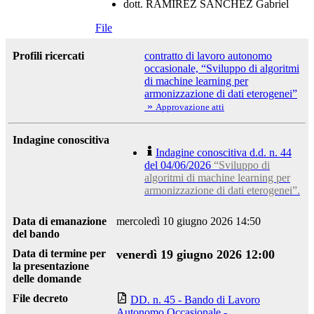
dott. RAMIREZ SANCHEZ Gabriel
File
Profili ricercati
contratto di lavoro autonomo
occasionale, “Sviluppo di algoritmi
di machine learning per
armonizzazione di dati eterogenei”
»
Approvazione atti
Indagine conoscitiva
Indagine conoscitiva d.d. n. 44
del 04/06/2026
“Sviluppo di
algoritmi di machine learning per
armonizzazione di dati eterogenei”.
Data di emanazione
mercoledì 10 giugno 2026 14:50
del bando
Data di termine per
venerdì 19 giugno 2026 12:00
la presentazione
delle domande
File decreto
DD. n. 45 - Bando di Lavoro
Autonomo Occasionale -