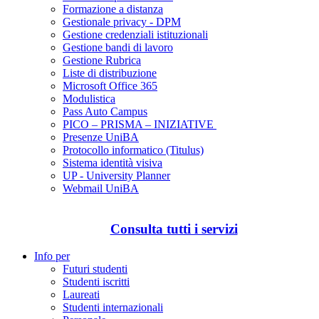
Formazione a distanza
Gestionale privacy - DPM
Gestione credenziali istituzionali
Gestione bandi di lavoro
Gestione Rubrica
Liste di distribuzione
Microsoft Office 365
Modulistica
Pass Auto Campus
PICO – PRISMA – INIZIATIVE
Presenze UniBA
Protocollo informatico (Titulus)
Sistema identità visiva
UP - University Planner
Webmail UniBA
Consulta tutti i servizi
Info per
Futuri studenti
Studenti iscritti
Laureati
Studenti internazionali