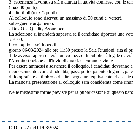
3. esperienza lavorativa già maturata in attività connesse con le te
(max 30 punti);
4. altri titoli (max 5 punti).
Al colloquio sono riservati un massimo di 50 punti e, verterà
sul seguente argomento:
- Dev Ops Quality Assurance.
La selezione si intenderà superata se il candidato riporterà una votaz
55/100.
Il colloquio, avrà luogo il
giorno 06/03/2024 alle ore 11:30 presso la Sala Riunioni, sita al p
Tale avviso rappresenterà l'unico mezzo di pubblicità legale e avrà v
l'Amministrazione dall'invio di qualsiasi comunicazione.
Per essere ammessi a sostenere il colloquio, i candidati dovranno 
riconoscimento: carta di identità, passaporto, patente di guida, pat
di fotografia e di timbro o di altra segnatura equivalente, rilasciat
La mancata presentazione al colloquio sarà considerata come rinunc
Nelle medesime forme previste per la pubblicazione di questo bando,
D.D. n. 22 del 01/03/2024