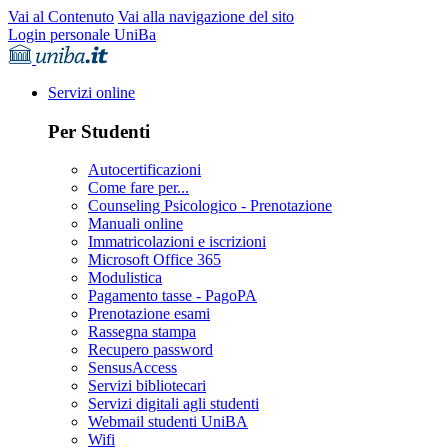
Vai al Contenuto
Vai alla navigazione del sito
Login personale UniBa
Servizi online
Per Studenti
Autocertificazioni
Come fare per...
Counseling Psicologico - Prenotazione
Manuali online
Immatricolazioni e iscrizioni
Microsoft Office 365
Modulistica
Pagamento tasse - PagoPA
Prenotazione esami
Rassegna stampa
Recupero password
SensusAccess
Servizi bibliotecari
Servizi digitali agli studenti
Webmail studenti UniBA
Wifi