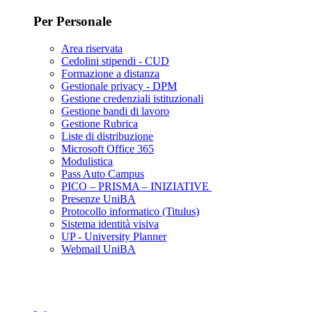
Per Personale
Area riservata
Cedolini stipendi - CUD
Formazione a distanza
Gestionale privacy - DPM
Gestione credenziali istituzionali
Gestione bandi di lavoro
Gestione Rubrica
Liste di distribuzione
Microsoft Office 365
Modulistica
Pass Auto Campus
PICO – PRISMA – INIZIATIVE
Presenze UniBA
Protocollo informatico (Titulus)
Sistema identità visiva
UP - University Planner
Webmail UniBA