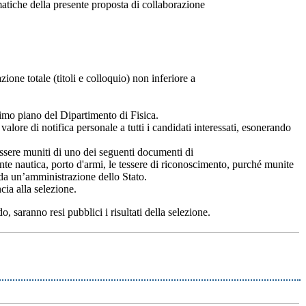
matiche della presente proposta di collaborazione
ione totale (titoli e colloquio) non inferiore a
rimo piano del Dipartimento di Fisica.
alore di notifica personale a tutti i candidati interessati, esonerando
essere muniti di uno dei seguenti documenti di
ente nautica, porto d'armi, le tessere di riconoscimento, purché munite
e da un’amministrazione dello Stato.
ia alla selezione.
 saranno resi pubblici i risultati della selezione.