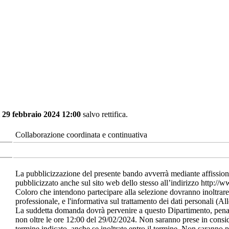
ì 29 febbraio 2024 12:00
salvo rettifica.
Collaborazione coordinata e continuativa
La pubblicizzazione del presente bando avverrà mediante affissione 
pubblicizzato anche sul sito web dello stesso all’indirizzo http://ww
Coloro che intendono partecipare alla selezione dovranno inoltrar
professionale, e l'informativa sul trattamento dei dati personali (Al
La suddetta domanda dovrà pervenire a questo Dipartimento, pena l
non oltre le ore 12:00 del 29/02/2024. Non saranno prese in consi
termine indicato, anche se inoltrate entro il termine. Non saranno 