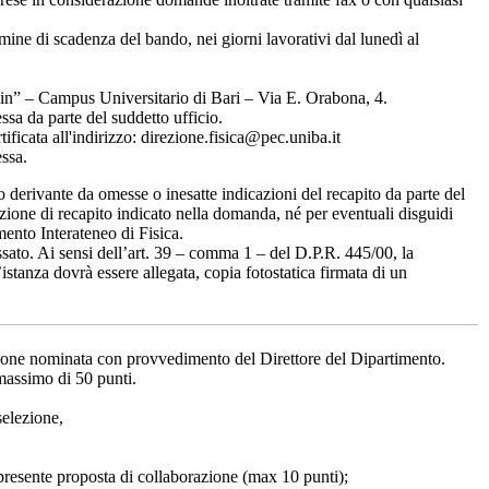
rmine di scadenza del bando, nei giorni lavorativi dal lunedì al
lin” – Campus Universitario di Bari – Via E. Orabona, 4.
essa da parte del suddetto ufficio.
tificata all'indirizzo: direzione.fisica@pec.uniba.it
essa.
 derivante da omesse o inesatte indicazioni del recapito da parte del
ione di recapito indicato nella domanda, né per eventuali disguidi
mento Interateneo di Fisica.
sato. Ai sensi dell’art. 39 – comma 1 – del D.P.R. 445/00, la
istanza dovrà essere allegata, copia fotostatica firmata di un
ione nominata con provvedimento del Direttore del Dipartimento.
massimo di 50 punti.
 selezione,
 presente proposta di collaborazione (max 10 punti);