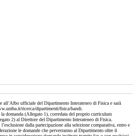
all’Albo ufficiale del Dipartimento Interateneo di Fisica e sarà
w.uniba.it/ricerca/dipartimenti/fisica/bandi.
e la domanda (Allegato 1), corredata del proprio curriculum
legato 2) al Direttore del Dipartimento Interateneo di Fisica.
’esclusione dalla partecipazione alla selezione comparativa, entro e
derazione le domande che perverranno al Dipartimento oltre il
prese in considerazione domande inoltrate tramite fax o con qualsiasi