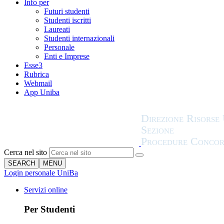
Info per
Futuri studenti
Studenti iscritti
Laureati
Studenti internazionali
Personale
Enti e Imprese
Esse3
Rubrica
Webmail
App Uniba
Cerca nel sito
SEARCH
MENU
Login personale UniBa
Servizi online
Per Studenti