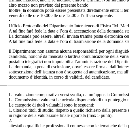
altro mezzo non previsto dal presente bando.
Inoltre, la domanda potrà essere presentata direttamente entro il te
venerdì dalle ore 10:00 alle ore 12:00 all’ufficio seguente:
•
Ufficio Protocollo del Dipartimento Interateneo di Fisica “M. Mer
A tal fine farà fede la data e l’ora di accettazione della domanda st
La domanda può essere, altresì, inviata tramite posta elettronica cer
A tal fine farà fede la data e l’ora di trasmissione della domanda st
Il Dipartimento non assume alcuna responsabilità per ogni disguido
candidato, nonché da mancata o tardiva comunicazione della variaz
postali o telegrafici non imputabili all’amministrazione del Diparti
La domanda, a pena di esclusione, dovrà essere firmata dall’interes
sottoscrizione dell’istanza non è soggetta ad autenticazione, ma all’
documento d’identità, in corso di validità, del candidato.
La valutazione comparativa verrà svolta, da un’apposita Commiss
La Commissione valuterà i curricula disponendo di un punteggio 
Le categorie di titoli valutabili sono le seguenti:
1. ulteriori titoli di studio, rispetto a quello richiesto dalla presente
in ragione della valutazione finale riportata (max 5 punti);
2.
attestati o qualifiche professionali connesse con le tematiche della