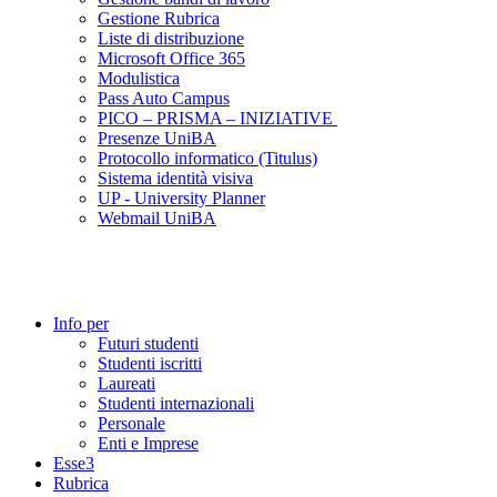
Gestione Rubrica
Liste di distribuzione
Microsoft Office 365
Modulistica
Pass Auto Campus
PICO – PRISMA – INIZIATIVE
Presenze UniBA
Protocollo informatico (Titulus)
Sistema identità visiva
UP - University Planner
Webmail UniBA
Info per
Futuri studenti
Studenti iscritti
Laureati
Studenti internazionali
Personale
Enti e Imprese
Esse3
Rubrica