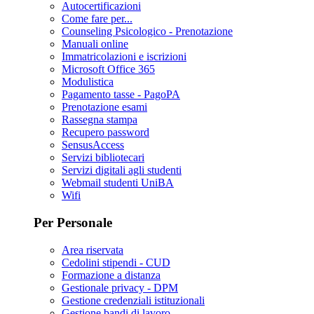
Autocertificazioni
Come fare per...
Counseling Psicologico - Prenotazione
Manuali online
Immatricolazioni e iscrizioni
Microsoft Office 365
Modulistica
Pagamento tasse - PagoPA
Prenotazione esami
Rassegna stampa
Recupero password
SensusAccess
Servizi bibliotecari
Servizi digitali agli studenti
Webmail studenti UniBA
Wifi
Per Personale
Area riservata
Cedolini stipendi - CUD
Formazione a distanza
Gestionale privacy - DPM
Gestione credenziali istituzionali
Gestione bandi di lavoro