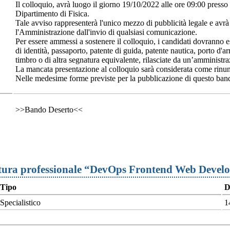
Il colloquio, avrà luogo il giorno 19/10/2022 alle ore 09:00 presso l
Dipartimento di Fisica.
Tale avviso rappresenterà l'unico mezzo di pubblicità legale e avrà v
l'Amministrazione dall'invio di qualsiasi comunicazione.
Per essere ammessi a sostenere il colloquio, i candidati dovranno 
di identità, passaporto, patente di guida, patente nautica, porto d'a
timbro o di altra segnatura equivalente, rilasciate da un’amministra
La mancata presentazione al colloquio sarà considerata come rinunc
Nelle medesime forme previste per la pubblicazione di questo bando,
>>Bando Deserto<<
natura professionale “DevOps Frontend Web Devel
Tipo
D
Specialistico
1