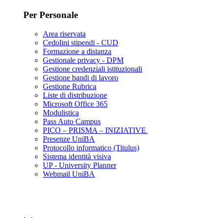
Per Personale
Area riservata
Cedolini stipendi - CUD
Formazione a distanza
Gestionale privacy - DPM
Gestione credenziali istituzionali
Gestione bandi di lavoro
Gestione Rubrica
Liste di distribuzione
Microsoft Office 365
Modulistica
Pass Auto Campus
PICO – PRISMA – INIZIATIVE
Presenze UniBA
Protocollo informatico (Titulus)
Sistema identità visiva
UP - University Planner
Webmail UniBA