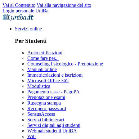
Vai al Contenuto
Vai alla navigazione del sito
Login personale UniBa
Servizi online
Per Studenti
Autocertificazioni
Come fare per...
Counseling Psicologico - Prenotazione
Manuali online
Immatricolazioni e iscrizioni
Microsoft Office 365
Modulistica
Pagamento tasse - PagoPA
Prenotazione esami
Rassegna stampa
Recupero password
SensusAccess
Servizi bibliotecari
Servizi digitali agli studenti
Webmail studenti UniBA
Wifi