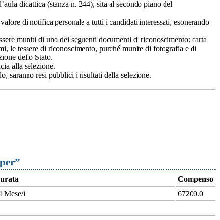
’aula didattica (stanza n. 244), sita al secondo piano del
alore di notifica personale a tutti i candidati interessati, esonerando
essere muniti di uno dei seguenti documenti di riconoscimento: carta
rmi, le tessere di riconoscimento, purché munite di fotografia e di
zione dello Stato.
ia alla selezione.
 saranno resi pubblici i risultati della selezione.
oper”
urata
Compenso
4 Mese/i
67200.0