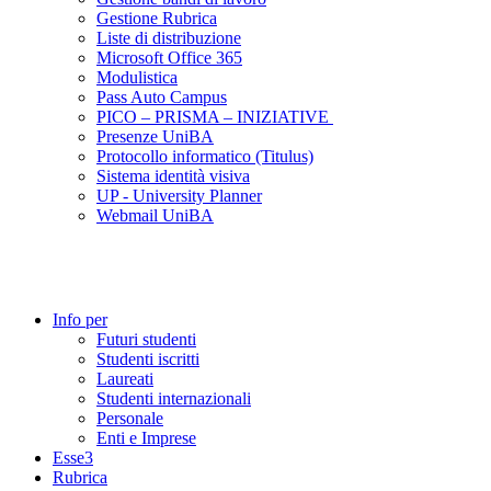
Gestione Rubrica
Liste di distribuzione
Microsoft Office 365
Modulistica
Pass Auto Campus
PICO – PRISMA – INIZIATIVE
Presenze UniBA
Protocollo informatico (Titulus)
Sistema identità visiva
UP - University Planner
Webmail UniBA
Info per
Futuri studenti
Studenti iscritti
Laureati
Studenti internazionali
Personale
Enti e Imprese
Esse3
Rubrica