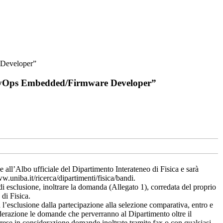
e Developer”
 “DevOps Embedded/Firmware Developer”
all’Albo ufficiale del Dipartimento Interateneo di Fisica e sarà
w.uniba.it/ricerca/dipartimenti/fisica/bandi.
i esclusione, inoltrare la domanda (Allegato 1), corredata del proprio
di Fisica.
’esclusione dalla partecipazione alla selezione comparativa, entro e
derazione le domande che perverranno al Dipartimento oltre il
prese in considerazione domande inoltrate tramite fax o con qualsiasi