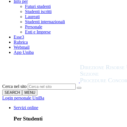
Info per
Futuri studenti
Studenti iscritti
Laureati
Studenti internazionali
Personale
Enti e Imprese
Esse3
Rubrica
Webmail
App Uniba
Cerca nel sito
SEARCH
MENU
Login personale UniBa
Servizi online
Per Studenti