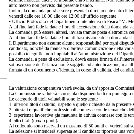
altro mezzo non previsto dal presente bando.
Inoltre, la domanda potrà essere presentata direttamente entro il te
venerdì dalle ore 10:00 alle ore 12:00 all’ufficio seguente:
• Ufficio Protocollo del Dipartimento Interateneo di Fisica “M. 
A tal fine farà fede la data e l’ora di accettazione della domanda st
La domanda può essere, altresì, inviata tramite posta elettronica cer
A tal fine farà fede la data e l’ora di trasmissione della domanda st
Il Dipartimento non assume alcuna responsabilità per ogni disguido
candidato, nonché da mancata o tardiva comunicazione della variaz
postali o telegrafici non imputabili all’amministrazione del Diparti
La domanda, a pena di esclusione, dovrà essere firmata dall’interes
sottoscrizione dell’istanza non è soggetta ad autenticazione, ma all’
firmata di un documento d’identità, in corso di validità, del candid
La valutazione comparativa verrà svolta, da un’apposita Commiss
La Commissione valuterà i curricula disponendo di un punteggio 
Le categorie di titoli valutabili sono le seguenti:
1. ulteriori titoli di studio, rispetto a quello richiesto dalla present
2. attestati o qualifiche professionali connesse con le tematiche de
3. esperienza lavorativa già maturata in attività connesse con le t
4. altri titoli (max 5 punti).
Al colloquio sono riservati un massimo di 50 punti e, verterà s
La selezione si intenderà superata se il candidato riporterà una vota