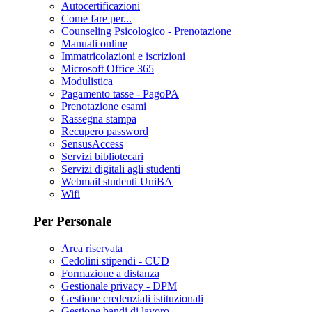
Autocertificazioni
Come fare per...
Counseling Psicologico - Prenotazione
Manuali online
Immatricolazioni e iscrizioni
Microsoft Office 365
Modulistica
Pagamento tasse - PagoPA
Prenotazione esami
Rassegna stampa
Recupero password
SensusAccess
Servizi bibliotecari
Servizi digitali agli studenti
Webmail studenti UniBA
Wifi
Per Personale
Area riservata
Cedolini stipendi - CUD
Formazione a distanza
Gestionale privacy - DPM
Gestione credenziali istituzionali
Gestione bandi di lavoro