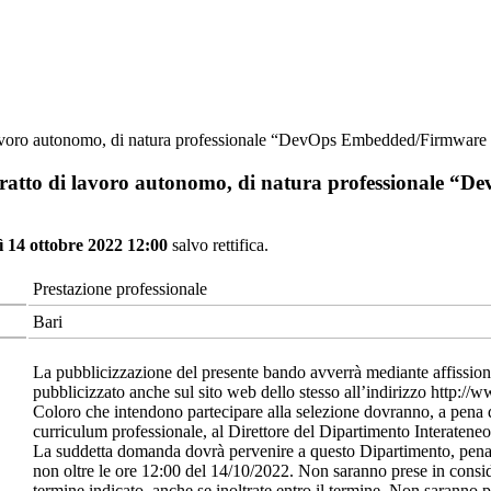
i lavoro autonomo, di natura professionale “DevOps Embedded/Firmwar
ontratto di lavoro autonomo, di natura professionale
ì 14 ottobre 2022 12:00
salvo rettifica.
Prestazione professionale
Bari
La pubblicizzazione del presente bando avverrà mediante affissione 
pubblicizzato anche sul sito web dello stesso all’indirizzo http://ww
Coloro che intendono partecipare alla selezione dovranno, a pena d
curriculum professionale, al Direttore del Dipartimento Interateneo 
La suddetta domanda dovrà pervenire a questo Dipartimento, pena l
non oltre le ore 12:00 del 14/10/2022. Non saranno prese in consi
termine indicato, anche se inoltrate entro il termine. Non saranno 