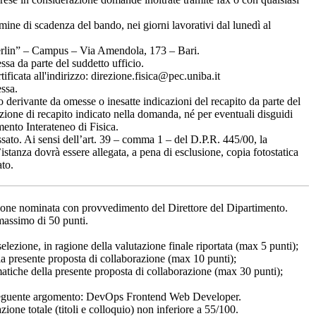
rmine di scadenza del bando, nei giorni lavorativi dal lunedì al
Merlin” – Campus – Via Amendola, 173 – Bari.
essa da parte del suddetto ufficio.
tificata all'indirizzo: direzione.fisica@pec.uniba.it
essa.
 derivante da omesse o inesatte indicazioni del recapito da parte del
ione di recapito indicato nella domanda, né per eventuali disguidi
mento Interateneo di Fisica.
sato. Ai sensi dell’art. 39 – comma 1 – del D.P.R. 445/00, la
istanza dovrà essere allegata, a pena di esclusione, copia fotostatica
ato.
ione nominata con provvedimento del Direttore del Dipartimento.
massimo di 50 punti.
e selezione, in ragione della valutazione finale riportata (max 5 punti);
lla presente proposta di collaborazione (max 10 punti);
ematiche della presente proposta di collaborazione (max 30 punti);
ul seguente argomento: DevOps Frontend Web Developer.
zione totale (titoli e colloquio) non inferiore a 55/100.