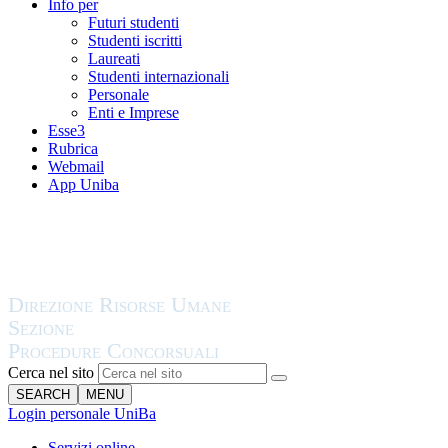
Info per
Futuri studenti
Studenti iscritti
Laureati
Studenti internazionali
Personale
Enti e Imprese
Esse3
Rubrica
Webmail
App Uniba
Cerca nel sito
SEARCH
MENU
Login personale UniBa
Servizi online