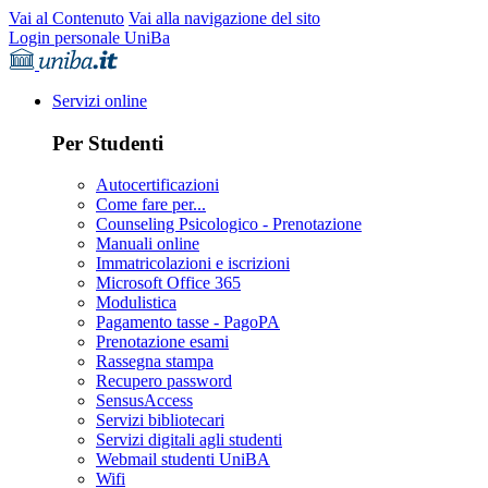
Vai al Contenuto
Vai alla navigazione del sito
Login personale UniBa
Servizi online
Per Studenti
Autocertificazioni
Come fare per...
Counseling Psicologico - Prenotazione
Manuali online
Immatricolazioni e iscrizioni
Microsoft Office 365
Modulistica
Pagamento tasse - PagoPA
Prenotazione esami
Rassegna stampa
Recupero password
SensusAccess
Servizi bibliotecari
Servizi digitali agli studenti
Webmail studenti UniBA
Wifi