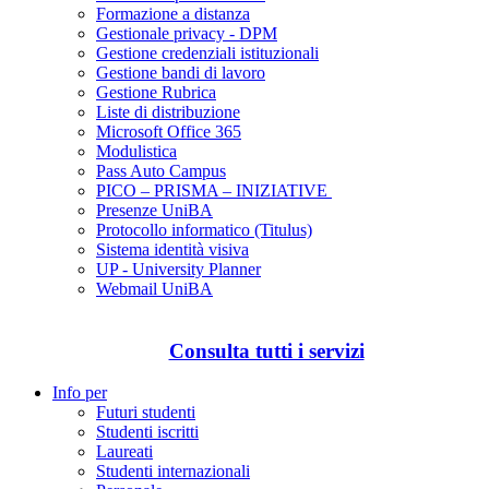
Formazione a distanza
Gestionale privacy - DPM
Gestione credenziali istituzionali
Gestione bandi di lavoro
Gestione Rubrica
Liste di distribuzione
Microsoft Office 365
Modulistica
Pass Auto Campus
PICO – PRISMA – INIZIATIVE
Presenze UniBA
Protocollo informatico (Titulus)
Sistema identità visiva
UP - University Planner
Webmail UniBA
Consulta tutti i servizi
Info per
Futuri studenti
Studenti iscritti
Laureati
Studenti internazionali