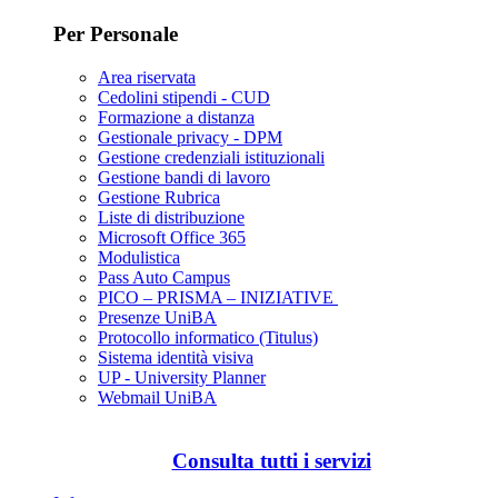
Per Personale
Area riservata
Cedolini stipendi - CUD
Formazione a distanza
Gestionale privacy - DPM
Gestione credenziali istituzionali
Gestione bandi di lavoro
Gestione Rubrica
Liste di distribuzione
Microsoft Office 365
Modulistica
Pass Auto Campus
PICO – PRISMA – INIZIATIVE
Presenze UniBA
Protocollo informatico (Titulus)
Sistema identità visiva
UP - University Planner
Webmail UniBA
Consulta tutti i servizi