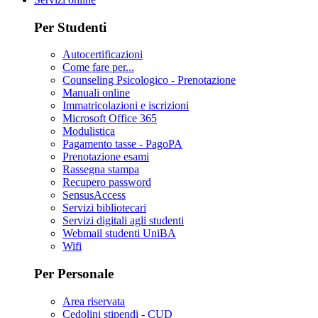
Per Studenti
Autocertificazioni
Come fare per...
Counseling Psicologico - Prenotazione
Manuali online
Immatricolazioni e iscrizioni
Microsoft Office 365
Modulistica
Pagamento tasse - PagoPA
Prenotazione esami
Rassegna stampa
Recupero password
SensusAccess
Servizi bibliotecari
Servizi digitali agli studenti
Webmail studenti UniBA
Wifi
Per Personale
Area riservata
Cedolini stipendi - CUD