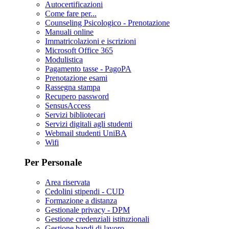
Autocertificazioni
Come fare per...
Counseling Psicologico - Prenotazione
Manuali online
Immatricolazioni e iscrizioni
Microsoft Office 365
Modulistica
Pagamento tasse - PagoPA
Prenotazione esami
Rassegna stampa
Recupero password
SensusAccess
Servizi bibliotecari
Servizi digitali agli studenti
Webmail studenti UniBA
Wifi
Per Personale
Area riservata
Cedolini stipendi - CUD
Formazione a distanza
Gestionale privacy - DPM
Gestione credenziali istituzionali
Gestione bandi di lavoro