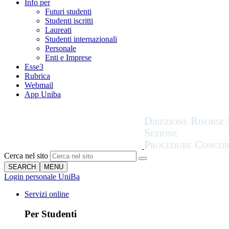
Info per
Futuri studenti
Studenti iscritti
Laureati
Studenti internazionali
Personale
Enti e Imprese
Esse3
Rubrica
Webmail
App Uniba
Cerca nel sito
SEARCH
MENU
Login personale UniBa
Servizi online
Per Studenti