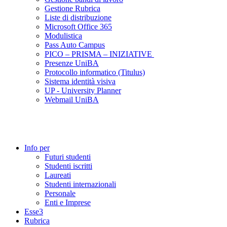
Gestione Rubrica
Liste di distribuzione
Microsoft Office 365
Modulistica
Pass Auto Campus
PICO – PRISMA – INIZIATIVE
Presenze UniBA
Protocollo informatico (Titulus)
Sistema identità visiva
UP - University Planner
Webmail UniBA
Info per
Futuri studenti
Studenti iscritti
Laureati
Studenti internazionali
Personale
Enti e Imprese
Esse3
Rubrica