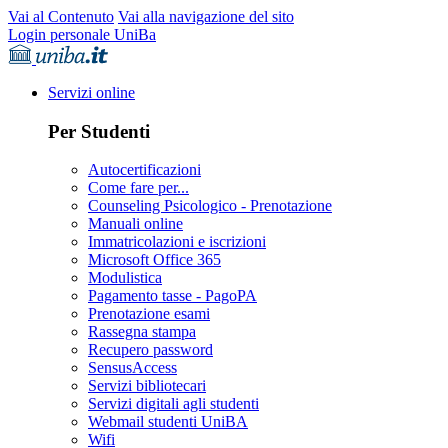
Vai al Contenuto
Vai alla navigazione del sito
Login personale UniBa
Servizi online
Per Studenti
Autocertificazioni
Come fare per...
Counseling Psicologico - Prenotazione
Manuali online
Immatricolazioni e iscrizioni
Microsoft Office 365
Modulistica
Pagamento tasse - PagoPA
Prenotazione esami
Rassegna stampa
Recupero password
SensusAccess
Servizi bibliotecari
Servizi digitali agli studenti
Webmail studenti UniBA
Wifi