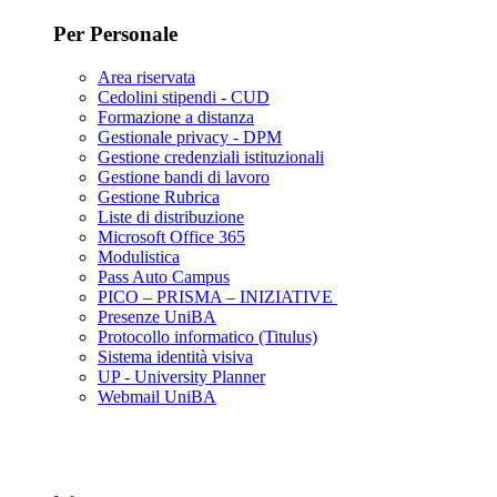
Per Personale
Area riservata
Cedolini stipendi - CUD
Formazione a distanza
Gestionale privacy - DPM
Gestione credenziali istituzionali
Gestione bandi di lavoro
Gestione Rubrica
Liste di distribuzione
Microsoft Office 365
Modulistica
Pass Auto Campus
PICO – PRISMA – INIZIATIVE
Presenze UniBA
Protocollo informatico (Titulus)
Sistema identità visiva
UP - University Planner
Webmail UniBA