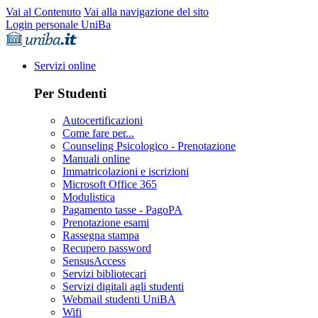
Vai al Contenuto
Vai alla navigazione del sito
Login personale UniBa
Servizi online
Per Studenti
Autocertificazioni
Come fare per...
Counseling Psicologico - Prenotazione
Manuali online
Immatricolazioni e iscrizioni
Microsoft Office 365
Modulistica
Pagamento tasse - PagoPA
Prenotazione esami
Rassegna stampa
Recupero password
SensusAccess
Servizi bibliotecari
Servizi digitali agli studenti
Webmail studenti UniBA
Wifi