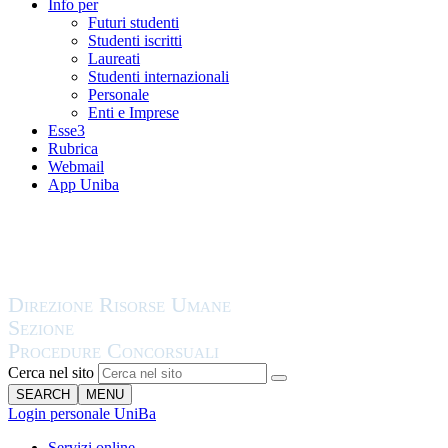
Info per
Futuri studenti
Studenti iscritti
Laureati
Studenti internazionali
Personale
Enti e Imprese
Esse3
Rubrica
Webmail
App Uniba
Cerca nel sito
SEARCH
MENU
Login personale UniBa
Servizi online