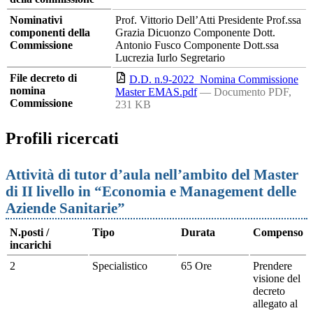
Nominativi
Prof. Vittorio Dell’Atti Presidente Prof.ssa
componenti della
Grazia Dicuonzo Componente Dott.
Commissione
Antonio Fusco Componente Dott.ssa
Lucrezia Iurlo Segretario
File decreto di
D.D. n.9-2022_Nomina Commissione
nomina
Master EMAS.pdf
— Documento PDF,
Commissione
231 KB
Profili ricercati
Attività di tutor d’aula nell’ambito del Master
di II livello in “Economia e Management delle
Aziende Sanitarie”
N.posti /
Tipo
Durata
Compenso
incarichi
2
Specialistico
65 Ore
Prendere
visione del
decreto
allegato al