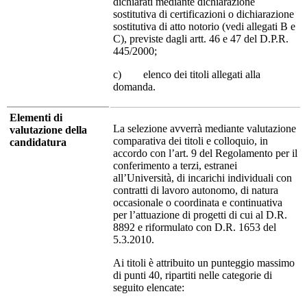
dichiarati mediante dichiarazione
sostitutiva di certificazioni o dichiarazione
sostitutiva di atto notorio (vedi allegati B e
C), previste dagli artt. 46 e 47 del D.P.R.
445/2000;
c) elenco dei titoli allegati alla
domanda.
Elementi di
La selezione avverrà mediante valutazione
valutazione della
comparativa dei titoli e colloquio, in
candidatura
accordo con l’art. 9 del Regolamento per il
conferimento a terzi, estranei
all’Università, di incarichi individuali con
contratti di lavoro autonomo, di natura
occasionale o coordinata e continuativa
per l’attuazione di progetti di cui al D.R.
8892 e riformulato con D.R. 1653 del
5.3.2010.
Ai titoli è attribuito un punteggio massimo
di punti 40, ripartiti nelle categorie di
seguito elencate: