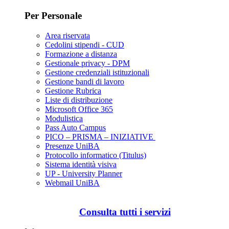
Per Personale
Area riservata
Cedolini stipendi - CUD
Formazione a distanza
Gestionale privacy - DPM
Gestione credenziali istituzionali
Gestione bandi di lavoro
Gestione Rubrica
Liste di distribuzione
Microsoft Office 365
Modulistica
Pass Auto Campus
PICO – PRISMA – INIZIATIVE
Presenze UniBA
Protocollo informatico (Titulus)
Sistema identità visiva
UP - University Planner
Webmail UniBA
Consulta tutti i servizi