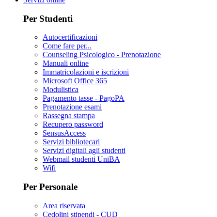
Per Studenti
Autocertificazioni
Come fare per...
Counseling Psicologico - Prenotazione
Manuali online
Immatricolazioni e iscrizioni
Microsoft Office 365
Modulistica
Pagamento tasse - PagoPA
Prenotazione esami
Rassegna stampa
Recupero password
SensusAccess
Servizi bibliotecari
Servizi digitali agli studenti
Webmail studenti UniBA
Wifi
Per Personale
Area riservata
Cedolini stipendi - CUD