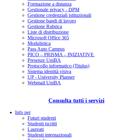
Formazione a distanza
Gestionale privacy - DPM
Gestione credenziali istituzionali
Gestione bandi di lavoro
Gestione Rubrica
Liste di distribuzione
Microsoft Office 365
Modulistica
Pass Auto Campus
PICO – PRISMA – INIZIATIVE
Presenze UniBA
Protocollo informatico (Titulus)
Sistema identità visiva
UP - University Planner
Webmail UniBA
Consulta tutti i servizi
Info per
Futuri studenti
Studenti iscritti
Laureati
Studenti internazionali