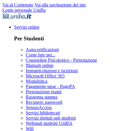
Vai al Contenuto
Vai alla navigazione del sito
Login personale UniBa
Servizi online
Per Studenti
Autocertificazioni
Come fare per...
Counseling Psicologico - Prenotazione
Manuali online
Immatricolazioni e iscrizioni
Microsoft Office 365
Modulistica
Pagamento tasse - PagoPA
Prenotazione esami
Rassegna stampa
Recupero password
SensusAccess
Servizi bibliotecari
Servizi digitali agli studenti
Webmail studenti UniBA
Wifi