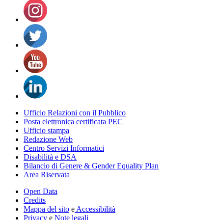
Ufficio Relazioni con il Pubblico
Posta elettronica certificata PEC
Ufficio stampa
Redazione Web
Centro Servizi Informatici
Disabilità e DSA
Bilancio di Genere & Gender Equality Plan
Area Riservata
Open Data
Credits
Mappa del sito
e
Accessibilità
Privacy
e
Note legali