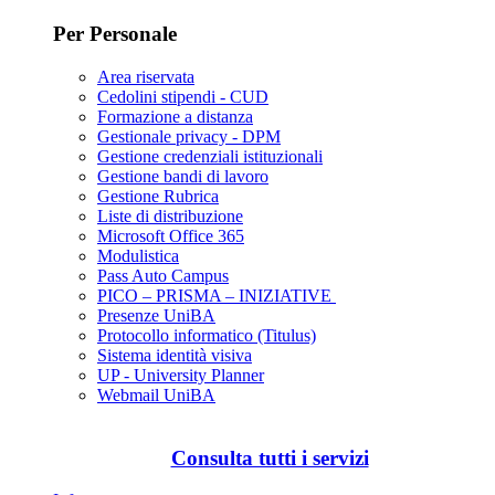
Per Personale
Area riservata
Cedolini stipendi - CUD
Formazione a distanza
Gestionale privacy - DPM
Gestione credenziali istituzionali
Gestione bandi di lavoro
Gestione Rubrica
Liste di distribuzione
Microsoft Office 365
Modulistica
Pass Auto Campus
PICO – PRISMA – INIZIATIVE
Presenze UniBA
Protocollo informatico (Titulus)
Sistema identità visiva
UP - University Planner
Webmail UniBA
Consulta tutti i servizi