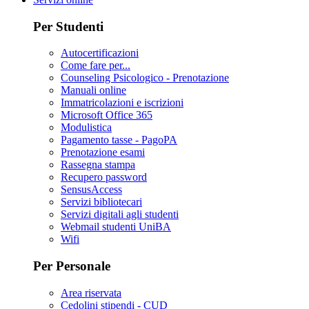
Per Studenti
Autocertificazioni
Come fare per...
Counseling Psicologico - Prenotazione
Manuali online
Immatricolazioni e iscrizioni
Microsoft Office 365
Modulistica
Pagamento tasse - PagoPA
Prenotazione esami
Rassegna stampa
Recupero password
SensusAccess
Servizi bibliotecari
Servizi digitali agli studenti
Webmail studenti UniBA
Wifi
Per Personale
Area riservata
Cedolini stipendi - CUD