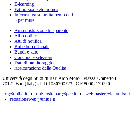
E-learning
Fatturazione elettronica
Informativa sul trattamento dati
5 per mille
Amministrazione trasparente
Albo online
Atti di notifica
Bollettino ufficiale
Bandi e gare
Concorsi e selezioni
Dati di monitoraggio
Assicurazione della Qualità
Università degli Studi di Bari Aldo Moro - Piazza Umberto I -
70121 Bari (Italy) - P.I.01086760723 | C.F.80002170720
urp@uniba.it
•
universitabari@pec.it
•
webmaster@ict.uniba.it
•
redazioneweb@uniba.it