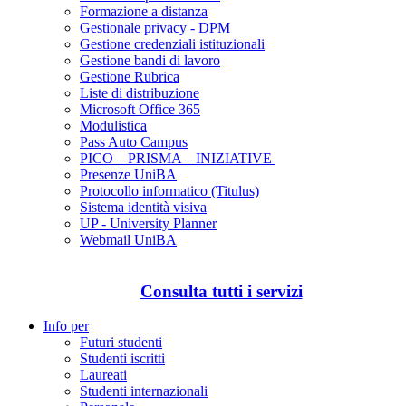
Formazione a distanza
Gestionale privacy - DPM
Gestione credenziali istituzionali
Gestione bandi di lavoro
Gestione Rubrica
Liste di distribuzione
Microsoft Office 365
Modulistica
Pass Auto Campus
PICO – PRISMA – INIZIATIVE
Presenze UniBA
Protocollo informatico (Titulus)
Sistema identità visiva
UP - University Planner
Webmail UniBA
Consulta tutti i servizi
Info per
Futuri studenti
Studenti iscritti
Laureati
Studenti internazionali