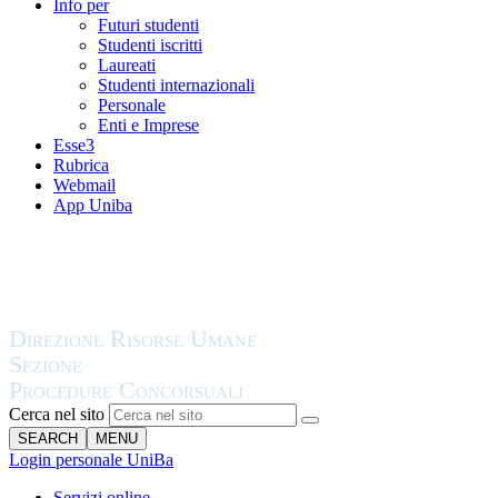
Info per
Futuri studenti
Studenti iscritti
Laureati
Studenti internazionali
Personale
Enti e Imprese
Esse3
Rubrica
Webmail
App Uniba
Cerca nel sito
SEARCH
MENU
Login personale UniBa
Servizi online