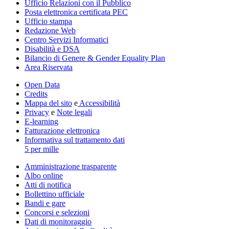
Ufficio Relazioni con il Pubblico
Posta elettronica certificata PEC
Ufficio stampa
Redazione Web
Centro Servizi Informatici
Disabilità e DSA
Bilancio di Genere & Gender Equality Plan
Area Riservata
Open Data
Credits
Mappa del sito
e
Accessibilità
Privacy
e
Note legali
E-learning
Fatturazione elettronica
Informativa sul trattamento dati
5 per mille
Amministrazione trasparente
Albo online
Atti di notifica
Bollettino ufficiale
Bandi e gare
Concorsi e selezioni
Dati di monitoraggio