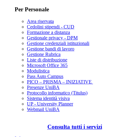
Per Personale
Area riservata
Cedolini stipendi - CUD
Formazione a distanza
Gestionale privacy - DPM
Gestione credenziali istituzionali
Gestione bandi di lavoro
Gestione Rubrica
Liste di distribuzione
Microsoft Office 365
Modulistica
Pass Auto Campus
PICO – PRISMA – INIZIATIVE
Presenze UniBA
Protocollo informatico (Titulus)
Sistema identità visiva
UP - University Planner
Webmail UniBA
Consulta tutti i servizi