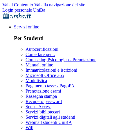
Vai al Contenuto
Vai alla navigazione del sito
Login personale UniBa
Servizi online
Per Studenti
Autocertificazioni
Come fare per...
Counseling Psicologico - Prenotazione
Manuali online
Immatricolazioni e iscrizioni
Microsoft Office 365
Modulistica
Pagamento tasse - PagoPA
Prenotazione esami
Rassegna stampa
Recupero password
SensusAccess
Servizi bibliotecari
Servizi digitali agli studenti
Webmail studenti UniBA
Wifi