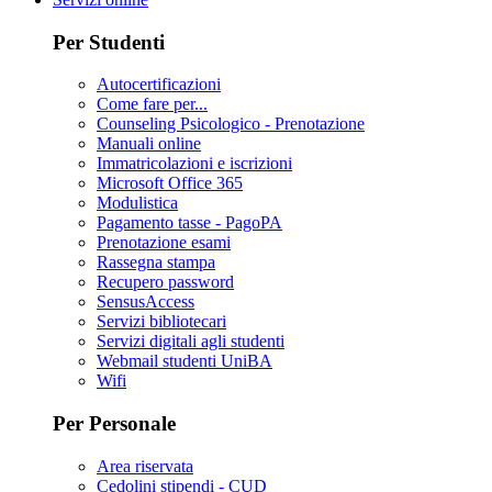
Per Studenti
Autocertificazioni
Come fare per...
Counseling Psicologico - Prenotazione
Manuali online
Immatricolazioni e iscrizioni
Microsoft Office 365
Modulistica
Pagamento tasse - PagoPA
Prenotazione esami
Rassegna stampa
Recupero password
SensusAccess
Servizi bibliotecari
Servizi digitali agli studenti
Webmail studenti UniBA
Wifi
Per Personale
Area riservata
Cedolini stipendi - CUD