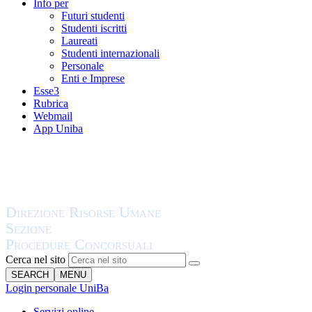
Info per
Futuri studenti
Studenti iscritti
Laureati
Studenti internazionali
Personale
Enti e Imprese
Esse3
Rubrica
Webmail
App Uniba
Cerca nel sito
SEARCH
MENU
Login personale UniBa
Servizi online