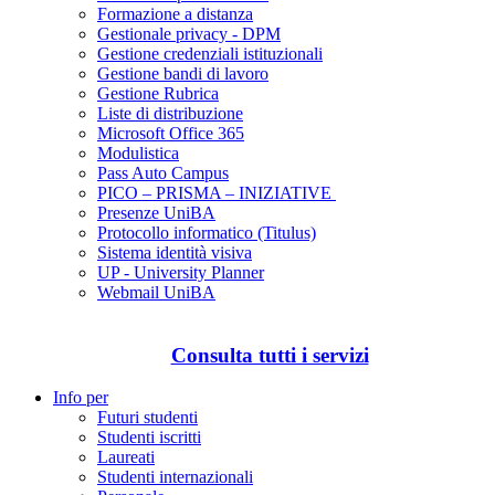
Formazione a distanza
Gestionale privacy - DPM
Gestione credenziali istituzionali
Gestione bandi di lavoro
Gestione Rubrica
Liste di distribuzione
Microsoft Office 365
Modulistica
Pass Auto Campus
PICO – PRISMA – INIZIATIVE
Presenze UniBA
Protocollo informatico (Titulus)
Sistema identità visiva
UP - University Planner
Webmail UniBA
Consulta tutti i servizi
Info per
Futuri studenti
Studenti iscritti
Laureati
Studenti internazionali