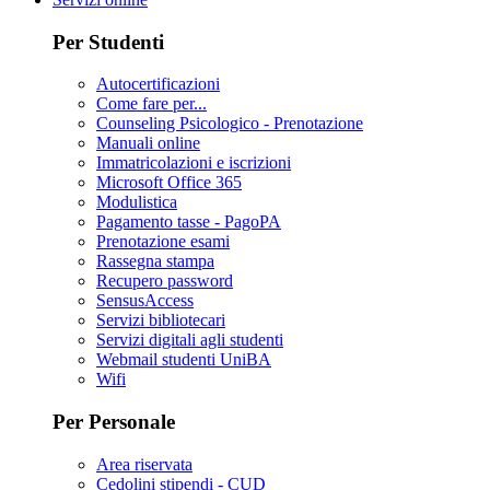
Per Studenti
Autocertificazioni
Come fare per...
Counseling Psicologico - Prenotazione
Manuali online
Immatricolazioni e iscrizioni
Microsoft Office 365
Modulistica
Pagamento tasse - PagoPA
Prenotazione esami
Rassegna stampa
Recupero password
SensusAccess
Servizi bibliotecari
Servizi digitali agli studenti
Webmail studenti UniBA
Wifi
Per Personale
Area riservata
Cedolini stipendi - CUD