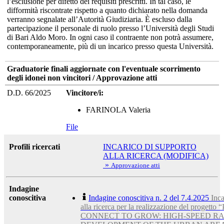
l’esclusione per difetto dei requisiti prescritti. In tal caso, le
difformità riscontrate rispetto a quanto dichiarato nella domanda
verranno segnalate all’Autorità Giudiziaria. È escluso dalla
partecipazione il personale di ruolo presso l’Università degli Studi
di Bari Aldo Moro. In ogni caso il contraente non potrà assumere,
contemporaneamente, più di un incarico presso questa Università.
Graduatorie finali aggiornate con l'eventuale scorrimento
degli idonei non vincitori / Approvazione atti
D.D. 66/2025
Vincitore/i:
FARINOLA Valeria
File
Profili ricercati
INCARICO DI SUPPORTO
ALLA RICERCA (MODIFICA)
»
Approvazione atti
Indagine
conoscitiva
Indagine conoscitiva n. 2 del 7.4.2025
Inca
alla ricerca per la realizzazione del progett
CONNECT TO GROW: HIGH-SPEED RA