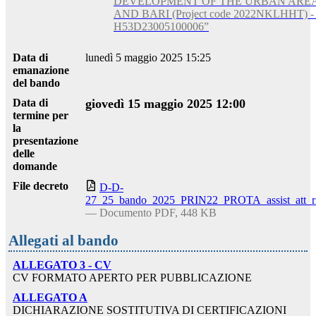
DEVELOPMENT OF THE URBAN AREA
AND BARI (Project code 2022NKLHHT) 
H53D23005100006”
Data di
lunedì 5 maggio 2025 15:25
emanazione
del bando
Data di
giovedì 15 maggio 2025 12:00
termine per
la
presentazione
delle
domande
File decreto
D-D-
27_25_bando_2025_PRIN22_PROTA_assist_att_ric
— Documento PDF, 448 KB
Allegati al bando
ALLEGATO 3 - CV
CV FORMATO APERTO PER PUBBLICAZIONE
ALLEGATO A
DICHIARAZIONE SOSTITUTIVA DI CERTIFICAZIONI