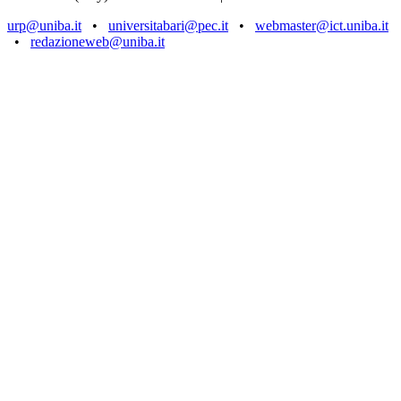
urp@uniba.it
•
universitabari@pec.it
•
webmaster@ict.uniba.it
•
redazioneweb@uniba.it