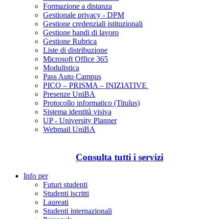
Formazione a distanza
Gestionale privacy - DPM
Gestione credenziali istituzionali
Gestione bandi di lavoro
Gestione Rubrica
Liste di distribuzione
Microsoft Office 365
Modulistica
Pass Auto Campus
PICO – PRISMA – INIZIATIVE
Presenze UniBA
Protocollo informatico (Titulus)
Sistema identità visiva
UP - University Planner
Webmail UniBA
Consulta tutti i servizi
Info per
Futuri studenti
Studenti iscritti
Laureati
Studenti internazionali