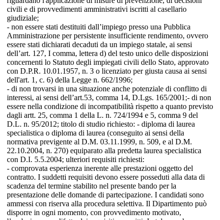
riguardano l'applicazione di misure di prevenzione, di decisioni
civili e di provvedimenti amministrativi iscritti al casellario
giudiziale;
- non essere stati destituiti dall’impiego presso una Pubblica
Amministrazione per persistente insufficiente rendimento, ovvero
essere stati dichiarati decaduti da un impiego statale, ai sensi
dell’art. 127, I comma, lettera d) del testo unico delle disposizioni
concernenti lo Statuto degli impiegati civili dello Stato, approvato
con D.P.R. 10.01.1957, n. 3 o licenziato per giusta causa ai sensi
dell'art. 1, c. 6) della Legge n. 662/1996;
- di non trovarsi in una situazione anche potenziale di conflitto di
interessi, ai sensi dell’art.53, comma 14, D.Lgs. 165/2001;- di non
essere nella condizione di incompatibilità rispetto a quanto previsto
dagli artt. 25, comma 1 della L. n. 724/1994 e 5, comma 9 del
D.L. n. 95/2012; titolo di studio richiesto: - diploma di laurea
specialistica o diploma di laurea (conseguito ai sensi della
normativa previgente al D.M. 03.11.1999, n. 509, e al D.M.
22.10.2004, n. 270) equiparato alla predetta laurea specialistica
con D.I. 5.5.2004; ulteriori requisiti richiesti:
- comprovata esperienza inerente alle prestazioni oggetto del
contratto. I suddetti requisiti devono essere posseduti alla data di
scadenza del termine stabilito nel presente bando per la
presentazione delle domande di partecipazione. I candidati sono
ammessi con riserva alla procedura selettiva. Il Dipartimento può
disporre in ogni momento, con provvedimento motivato,