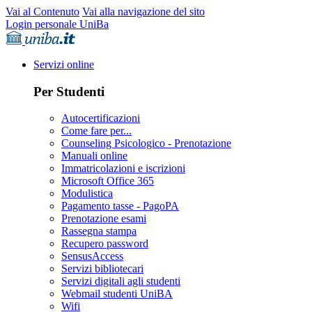
Vai al Contenuto
Vai alla navigazione del sito
Login personale UniBa
Servizi online
Per Studenti
Autocertificazioni
Come fare per...
Counseling Psicologico - Prenotazione
Manuali online
Immatricolazioni e iscrizioni
Microsoft Office 365
Modulistica
Pagamento tasse - PagoPA
Prenotazione esami
Rassegna stampa
Recupero password
SensusAccess
Servizi bibliotecari
Servizi digitali agli studenti
Webmail studenti UniBA
Wifi