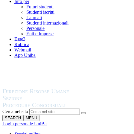
Info per
Futuri studenti
Studenti iscritti
Laureati
Studenti internazionali
Personale
Enti e Imprese
Esse3
Rubrica
Webmail
App Uniba
Cerca nel sito
SEARCH
MENU
Login personale UniBa
Servizi online