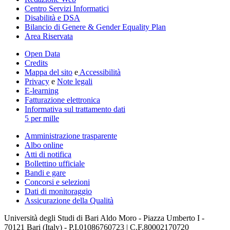
Centro Servizi Informatici
Disabilità e DSA
Bilancio di Genere & Gender Equality Plan
Area Riservata
Open Data
Credits
Mappa del sito
e
Accessibilità
Privacy
e
Note legali
E-learning
Fatturazione elettronica
Informativa sul trattamento dati
5 per mille
Amministrazione trasparente
Albo online
Atti di notifica
Bollettino ufficiale
Bandi e gare
Concorsi e selezioni
Dati di monitoraggio
Assicurazione della Qualità
Università degli Studi di Bari Aldo Moro - Piazza Umberto I -
70121 Bari (Italy) - P.I.01086760723 | C.F.80002170720