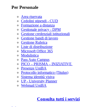
Per Personale
Area riservata
Cedolini stipendi - CUD
Formazione a distanza
Gestionale privacy - DPM
Gestione credenziali istituzionali
Gestione bandi di lavoro
Gestione Rubrica
Liste di distribuzione
Microsoft Office 365
Modulistica
Pass Auto Campus
PICO – PRISMA – INIZIATIVE
Presenze UniBA
Protocollo informatico (Titulus)
Sistema identità visiva
UP - University Planner
Webmail UniBA
Consulta tutti i servizi