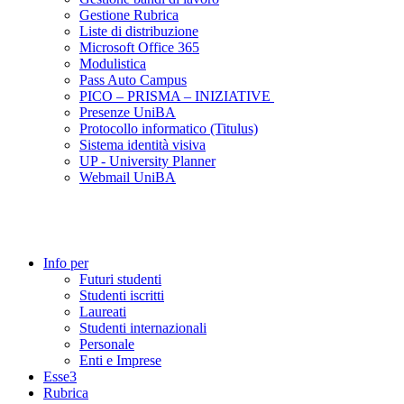
Gestione Rubrica
Liste di distribuzione
Microsoft Office 365
Modulistica
Pass Auto Campus
PICO – PRISMA – INIZIATIVE
Presenze UniBA
Protocollo informatico (Titulus)
Sistema identità visiva
UP - University Planner
Webmail UniBA
Info per
Futuri studenti
Studenti iscritti
Laureati
Studenti internazionali
Personale
Enti e Imprese
Esse3
Rubrica