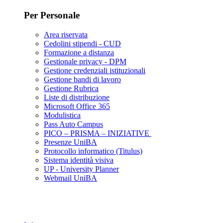
Per Personale
Area riservata
Cedolini stipendi - CUD
Formazione a distanza
Gestionale privacy - DPM
Gestione credenziali istituzionali
Gestione bandi di lavoro
Gestione Rubrica
Liste di distribuzione
Microsoft Office 365
Modulistica
Pass Auto Campus
PICO – PRISMA – INIZIATIVE
Presenze UniBA
Protocollo informatico (Titulus)
Sistema identità visiva
UP - University Planner
Webmail UniBA