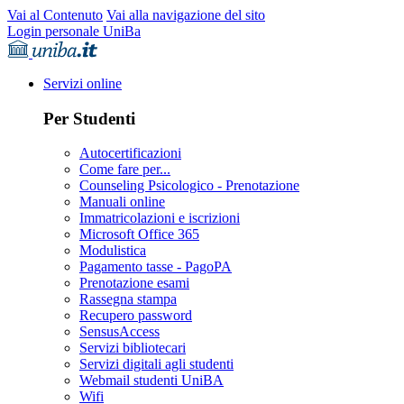
Vai al Contenuto
Vai alla navigazione del sito
Login personale UniBa
Servizi online
Per Studenti
Autocertificazioni
Come fare per...
Counseling Psicologico - Prenotazione
Manuali online
Immatricolazioni e iscrizioni
Microsoft Office 365
Modulistica
Pagamento tasse - PagoPA
Prenotazione esami
Rassegna stampa
Recupero password
SensusAccess
Servizi bibliotecari
Servizi digitali agli studenti
Webmail studenti UniBA
Wifi