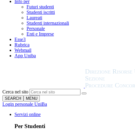
Info per
Futuri studenti
Studenti iscritti
Laureati
Studenti internazionali
Personale
Enti e Imprese
Esse3
Rubrica
Webmail
App Uniba
Cerca nel sito
SEARCH
MENU
Login personale UniBa
Servizi online
Per Studenti