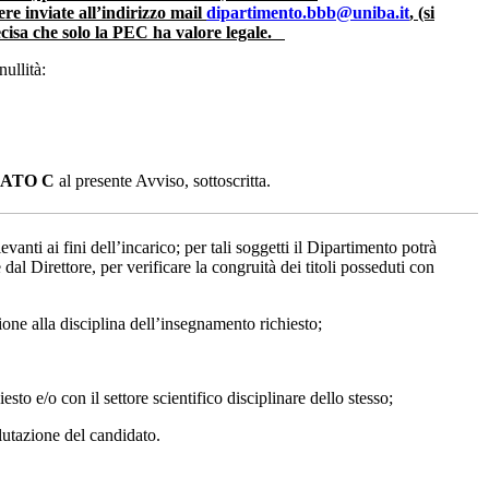
ere inviate all’indirizzo mail
dipartimento.bbb@uniba.it
, (si
recisa che solo la PEC ha valore legale.
ullità:
ATO C
al presente Avviso, sottoscritta.
anti ai fini dell’incarico; per tali soggetti il Dipartimento potrà
al Direttore, per verificare la congruità dei titoli posseduti con
azione alla disciplina dell’insegnamento richiesto;
to e/o con il settore scientifico disciplinare dello stesso;
valutazione del candidato.