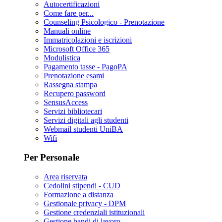
Autocertificazioni
Come fare per...
Counseling Psicologico - Prenotazione
Manuali online
Immatricolazioni e iscrizioni
Microsoft Office 365
Modulistica
Pagamento tasse - PagoPA
Prenotazione esami
Rassegna stampa
Recupero password
SensusAccess
Servizi bibliotecari
Servizi digitali agli studenti
Webmail studenti UniBA
Wifi
Per Personale
Area riservata
Cedolini stipendi - CUD
Formazione a distanza
Gestionale privacy - DPM
Gestione credenziali istituzionali
Gestione bandi di lavoro