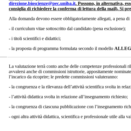
direzione.bioscienze@pec.uniba.it
. Possono, in alternativa, ess
consiglia di richiedere la conferma di lettura della mail). Si p
Alla domanda devono essere obbligatoriamente allegati, a pena di n
- il curriculum vitae sottoscritto dal candidato (pena esclusione);
- i titoli scientifici e didattici;
- la proposta di programma formulata secondo il modello
ALLEG
La valutazione terrà conto anche delle competenze professionali rilev
avvalersi anche di commissioni istruttorie, appositamente nominate d
l’incarico da ricoprire; le predette commissioni valuteranno:
- la congruenza e la rilevanza dell’attività scientifica svolta in rel
- l’attività didattica svolta in relazione all’insegnamento richiesto;
- la congruenza di ciascuna pubblicazione con l’insegnamento richies
- ogni altra attività didattica, scientifica e professionale utile alla 