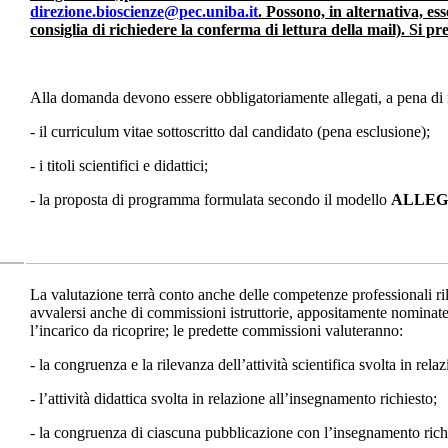
direzione.bioscienze@pec.uniba.it
. Possono, in alternativa, ess
consiglia di richiedere la conferma di lettura della mail). Si p
Alla domanda devono essere obbligatoriamente allegati, a pena di n
- il curriculum vitae sottoscritto dal candidato (pena esclusione);
- i titoli scientifici e didattici;
- la proposta di programma formulata secondo il modello
ALLEG
La valutazione terrà conto anche delle competenze professionali rilev
avvalersi anche di commissioni istruttorie, appositamente nominate d
l’incarico da ricoprire; le predette commissioni valuteranno:
- la congruenza e la rilevanza dell’attività scientifica svolta in rel
- l’attività didattica svolta in relazione all’insegnamento richiesto;
- la congruenza di ciascuna pubblicazione con l’insegnamento richies