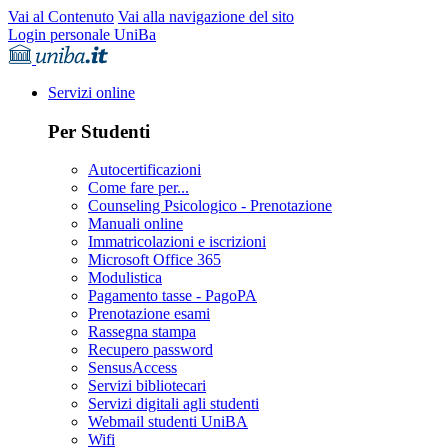
Vai al Contenuto
Vai alla navigazione del sito
Login personale UniBa
Servizi online
Per Studenti
Autocertificazioni
Come fare per...
Counseling Psicologico - Prenotazione
Manuali online
Immatricolazioni e iscrizioni
Microsoft Office 365
Modulistica
Pagamento tasse - PagoPA
Prenotazione esami
Rassegna stampa
Recupero password
SensusAccess
Servizi bibliotecari
Servizi digitali agli studenti
Webmail studenti UniBA
Wifi