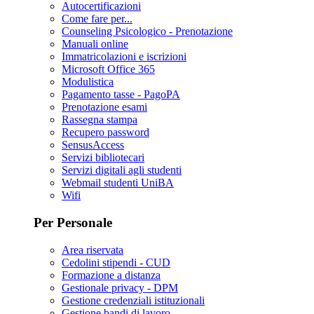
Autocertificazioni
Come fare per...
Counseling Psicologico - Prenotazione
Manuali online
Immatricolazioni e iscrizioni
Microsoft Office 365
Modulistica
Pagamento tasse - PagoPA
Prenotazione esami
Rassegna stampa
Recupero password
SensusAccess
Servizi bibliotecari
Servizi digitali agli studenti
Webmail studenti UniBA
Wifi
Per Personale
Area riservata
Cedolini stipendi - CUD
Formazione a distanza
Gestionale privacy - DPM
Gestione credenziali istituzionali
Gestione bandi di lavoro