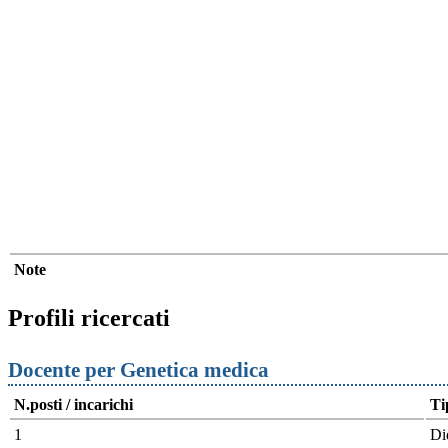
Note
Profili ricercati
Docente per Genetica medica
N.posti / incarichi
Ti
1
Di