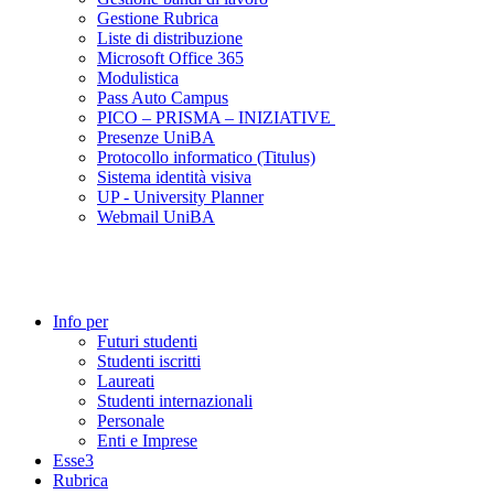
Gestione Rubrica
Liste di distribuzione
Microsoft Office 365
Modulistica
Pass Auto Campus
PICO – PRISMA – INIZIATIVE
Presenze UniBA
Protocollo informatico (Titulus)
Sistema identità visiva
UP - University Planner
Webmail UniBA
Info per
Futuri studenti
Studenti iscritti
Laureati
Studenti internazionali
Personale
Enti e Imprese
Esse3
Rubrica