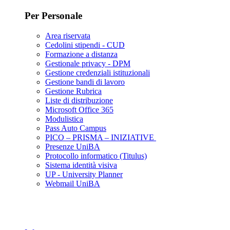
Per Personale
Area riservata
Cedolini stipendi - CUD
Formazione a distanza
Gestionale privacy - DPM
Gestione credenziali istituzionali
Gestione bandi di lavoro
Gestione Rubrica
Liste di distribuzione
Microsoft Office 365
Modulistica
Pass Auto Campus
PICO – PRISMA – INIZIATIVE
Presenze UniBA
Protocollo informatico (Titulus)
Sistema identità visiva
UP - University Planner
Webmail UniBA