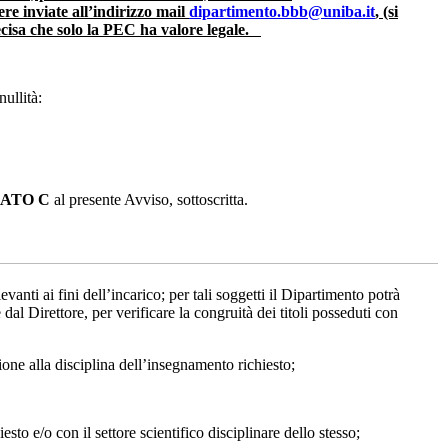
ere inviate all’indirizzo mail
dipartimento.bbb@uniba.it
, (si
recisa che solo la PEC ha valore legale.
ullità:
ATO C
al presente Avviso, sottoscritta.
anti ai fini dell’incarico; per tali soggetti il Dipartimento potrà
al Direttore, per verificare la congruità dei titoli posseduti con
azione alla disciplina dell’insegnamento richiesto;
to e/o con il settore scientifico disciplinare dello stesso;