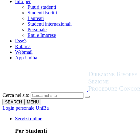
Info per
Futuri studenti
Studenti iscritti
Laureati
Studenti internazionali
Personale
Enti e Imprese
Esse3
Rubrica
Webmail
App Uniba
Cerca nel sito
SEARCH
MENU
Login personale UniBa
Servizi online
Per Studenti