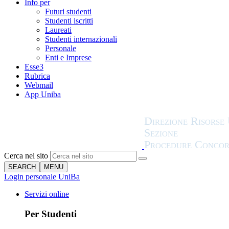
Info per
Futuri studenti
Studenti iscritti
Laureati
Studenti internazionali
Personale
Enti e Imprese
Esse3
Rubrica
Webmail
App Uniba
Cerca nel sito
SEARCH
MENU
Login personale UniBa
Servizi online
Per Studenti