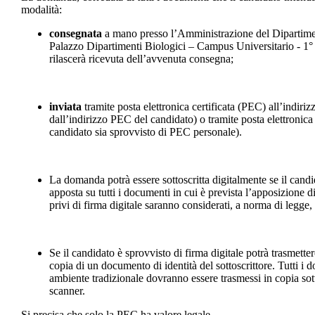
modalità:
consegnata
a mano presso l’Amministrazione del Dipartime
Palazzo Dipartimenti Biologici – Campus Universitario - 1° p
rilascerà ricevuta dell’avvenuta consegna;
inviata
tramite posta elettronica certificata (PEC) all’indiri
dall’indirizzo PEC del candidato) o tramite posta elettronica
candidato sia sprovvisto di PEC personale).
La domanda potrà essere sottoscritta digitalmente se il candid
apposta su tutti i documenti in cui è prevista l’apposizione 
privi di firma digitale saranno considerati, a norma di legge,
Se il candidato è sprovvisto di firma digitale potrà trasmett
copia di un documento di identità del sottoscrittore. Tutti i 
ambiente tradizionale dovranno essere trasmessi in copia sott
scanner.
Si precisa che solo la PEC ha valore legale.