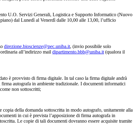
nto U.O. Servizi Generali, Logistica e Supporto Informatico (Nuovo
iano) dal Lunedì al Venerdì dalle 10,00 alle 13,00, l’ufficio
zzo
direzione.bioscienze@pec.uniba.it
, (invio possibile solo
 ordinaria all’indirizzo mail
dipartimento.bbb@uniba.it
(qualora il
ato è provvisto di firma digitale. In tal caso la firma digitale andrà
di firma autografa in ambiente tradizionale. I documenti informatici
 come non sottoscritti;
ere copia della domanda sottoscritta in modo autografo, unitamente alla
documenti in cui è prevista l’apposizione di firma autografa in
oscritta. Le copie di tali documenti dovranno essere acquisite tramite