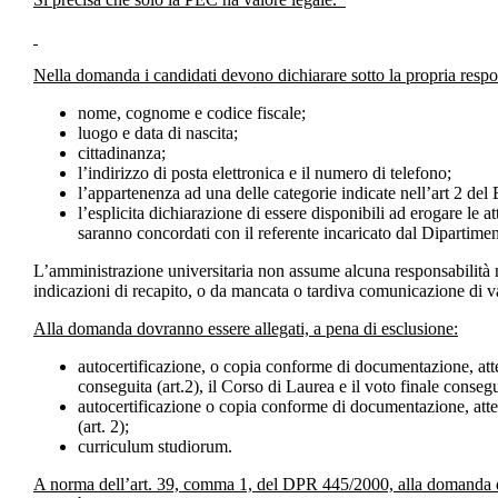
Nella domanda i candidati devono dichiarare sotto la propria respon
nome, cognome e codice fiscale;
luogo e data di nascita;
cittadinanza;
l’indirizzo di posta elettronica e il numero di telefono;
l’appartenenza ad una delle categorie indicate nell’art 2 del
l’esplicita dichiarazione di essere disponibili ad erogare le 
saranno concordati con il referente incaricato dal Dipartimen
L’amministrazione universitaria non assume alcuna responsabilità n
indicazioni di recapito, o da mancata o tardiva comunicazione di var
Alla domanda dovranno essere allegati, a pena di esclusione:
autocertificazione, o copia conforme di documentazione, attes
conseguita (art.2), il Corso di Laurea e il voto finale consegu
autocertificazione o copia conforme di documentazione, atte
(art. 2);
curriculum studiorum.
A norma dell’art. 39, comma 1, del DPR 445/2000, alla domanda do