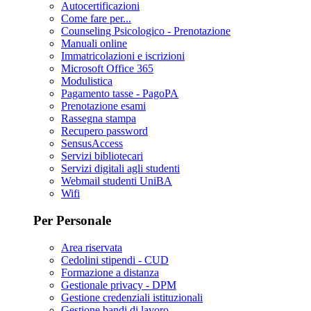
Autocertificazioni
Come fare per...
Counseling Psicologico - Prenotazione
Manuali online
Immatricolazioni e iscrizioni
Microsoft Office 365
Modulistica
Pagamento tasse - PagoPA
Prenotazione esami
Rassegna stampa
Recupero password
SensusAccess
Servizi bibliotecari
Servizi digitali agli studenti
Webmail studenti UniBA
Wifi
Per Personale
Area riservata
Cedolini stipendi - CUD
Formazione a distanza
Gestionale privacy - DPM
Gestione credenziali istituzionali
Gestione bandi di lavoro