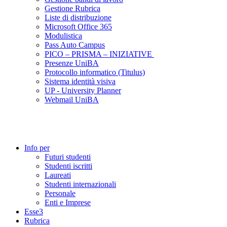
Gestione Rubrica
Liste di distribuzione
Microsoft Office 365
Modulistica
Pass Auto Campus
PICO – PRISMA – INIZIATIVE
Presenze UniBA
Protocollo informatico (Titulus)
Sistema identità visiva
UP - University Planner
Webmail UniBA
Info per
Futuri studenti
Studenti iscritti
Laureati
Studenti internazionali
Personale
Enti e Imprese
Esse3
Rubrica