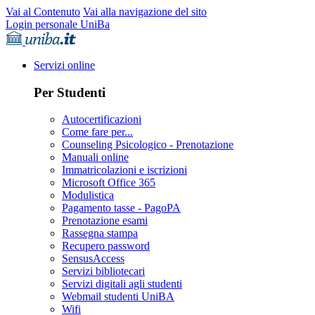
Vai al Contenuto
Vai alla navigazione del sito
Login personale UniBa
Servizi online
Per Studenti
Autocertificazioni
Come fare per...
Counseling Psicologico - Prenotazione
Manuali online
Immatricolazioni e iscrizioni
Microsoft Office 365
Modulistica
Pagamento tasse - PagoPA
Prenotazione esami
Rassegna stampa
Recupero password
SensusAccess
Servizi bibliotecari
Servizi digitali agli studenti
Webmail studenti UniBA
Wifi