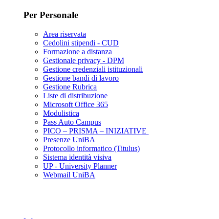
Per Personale
Area riservata
Cedolini stipendi - CUD
Formazione a distanza
Gestionale privacy - DPM
Gestione credenziali istituzionali
Gestione bandi di lavoro
Gestione Rubrica
Liste di distribuzione
Microsoft Office 365
Modulistica
Pass Auto Campus
PICO – PRISMA – INIZIATIVE
Presenze UniBA
Protocollo informatico (Titulus)
Sistema identità visiva
UP - University Planner
Webmail UniBA