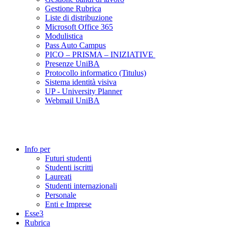
Gestione Rubrica
Liste di distribuzione
Microsoft Office 365
Modulistica
Pass Auto Campus
PICO – PRISMA – INIZIATIVE
Presenze UniBA
Protocollo informatico (Titulus)
Sistema identità visiva
UP - University Planner
Webmail UniBA
Info per
Futuri studenti
Studenti iscritti
Laureati
Studenti internazionali
Personale
Enti e Imprese
Esse3
Rubrica