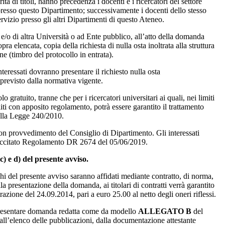
à di titoli, hanno precedenza i docenti e i ricercatori del settore
 presso questo Dipartimento; successivamente i docenti dello stesso
ervizio presso gli altri Dipartimenti di questo Ateneo.
a e/o di altra Università o ad Ente pubblico, all’atto della domanda
 elencata, copia della richiesta di nulla osta inoltrata alla struttura
ne (timbro del protocollo in entrata).
interessati dovranno presentare il richiesto nulla osta
revisto dalla normativa vigente.
lo gratuito, tranne che per i ricercatori universitari ai quali, nei limiti
iliti con apposito regolamento, potrà essere garantito il trattamento
della Legge 240/2010.
con provvedimento del Consiglio di Dipartimento. Gli interessati
l succitato Regolamento DR 2674 del 05/06/2019.
c) e d) del presente avviso.
ichi del presente avviso saranno affidati mediante contratto, di norma,
lla presentazione della domanda, ai titolari di contratti verrà garantito
azione del 24.09.2014, pari a euro 25.00 al netto degli oneri riflessi.
no presentare domanda redatta come da modello
ALLEGATO B
del
all’elenco delle pubblicazioni, dalla documentazione attestante