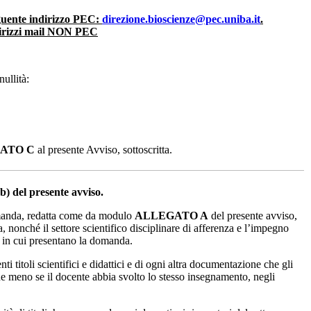
eguente indirizzo PEC:
direzione.bioscienze@pec.uniba.it
.
ndirizzi mail NON PEC
ullità:
ATO C
al presente Avviso, sottoscritta.
b) del presente avviso.
a, redatta come da modulo
ALLEGATO A
del presente avviso,
, nonché il settore scientifico disciplinare di afferenza e l’impegno
o in cui presentano la domanda.
 titoli scientifici e didattici e di ogni altra documentazione che gli
iene meno se il docente abbia svolto lo stesso insegnamento, negli