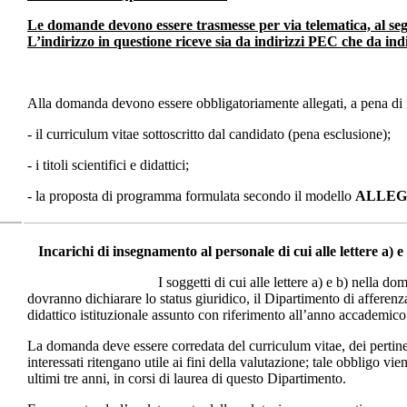
Le domande devono essere trasmesse per via telematica, al s
L’indirizzo in questione riceve sia da indirizzi PEC che da i
Alla domanda devono essere obbligatoriamente allegati, a pena di n
- il curriculum vitae sottoscritto dal candidato (pena esclusione);
- i titoli scientifici e didattici;
- la proposta di programma formulata secondo il modello
ALLEG
Incarichi di insegnamento al personale di cui alle lettere a) e 
I soggetti di cui alle lettere a) e b) nella domand
dovranno dichiarare lo status giuridico, il Dipartimento di afferenza
didattico istituzionale assunto con riferimento all’anno accademic
La domanda deve essere corredata del curriculum vitae, dei pertinenti
interessati ritengano utile ai fini della valutazione; tale obbligo v
ultimi tre anni, in corsi di laurea di questo Dipartimento.