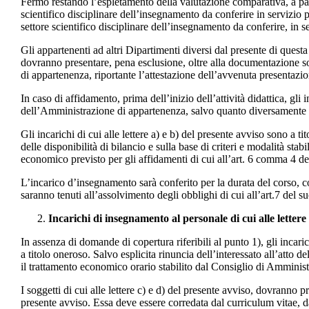
Fermo restando l’espletamento della valutazione comparativa, a parit
scientifico disciplinare dell’insegnamento da conferire in servizio
settore scientifico disciplinare dell’insegnamento da conferire, in s
Gli appartenenti ad altri Dipartimenti diversi dal presente di quest
dovranno presentare, pena esclusione, oltre alla documentazione sopra
di appartenenza, riportante l’attestazione dell’avvenuta presentazio
In caso di affidamento, prima dell’inizio dell’attività didattica, gli 
dell’Amministrazione di appartenenza, salvo quanto diversamente p
Gli incarichi di cui alle lettere a) e b) del presente avviso sono a tito
delle disponibilità di bilancio e sulla base di criteri e modalità stab
economico previsto per gli affidamenti di cui all’art. 6 comma 4 
L’incarico d’insegnamento sarà conferito per la durata del corso, 
saranno tenuti all’assolvimento degli obblighi di cui all’art.7 de
Incarichi di insegnamento al personale di cui alle lettere 
In assenza di domande di copertura riferibili al punto 1), gli incar
a titolo oneroso. Salvo esplicita rinuncia dell’interessato all’atto de
il trattamento economico orario stabilito dal Consiglio di Amministr
I soggetti di cui alle lettere c) e d) del presente avviso, dovran
presente avviso. Essa deve essere corredata dal curriculum vitae, d