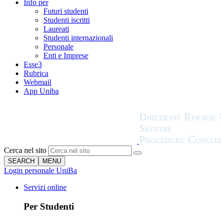
Info per
Futuri studenti
Studenti iscritti
Laureati
Studenti internazionali
Personale
Enti e Imprese
Esse3
Rubrica
Webmail
App Uniba
Cerca nel sito
SEARCH
MENU
Login personale UniBa
Servizi online
Per Studenti