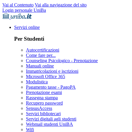
Vai al Contenuto
Vai alla navigazione del sito
Login personale UniBa
Servizi online
Per Studenti
Autocertificazioni
Come fare per...
Counseling Psicologico - Prenotazione
Manuali online
Immatricolazioni e iscrizioni
Microsoft Office 365
Modulistica
Pagamento tasse - PagoPA
Prenotazione esami
Rassegna stampa
Recupero password
SensusAccess
Servizi bibliotecari
Servizi digitali agli studenti
Webmail studenti UniBA
Wifi