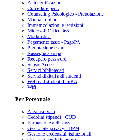
Autocertificazioni
Come fare per...
Counseling Psicologico - Prenotazione
Manuali online
Immatricolazioni e iscrizioni
Microsoft Office 365
Modulistica
Pagamento tasse - PagoPA
Prenotazione esami
Rassegna stampa
Recupero password
SensusAccess
Servizi bibliotecari
Servizi digitali agli studenti
Webmail studenti UniBA
Wifi
Per Personale
Area riservata
Cedolini stipendi - CUD
Formazione a distanza
Gestionale privacy - DPM
Gestione credenziali istituzionali
Gestione bandi di lavoro