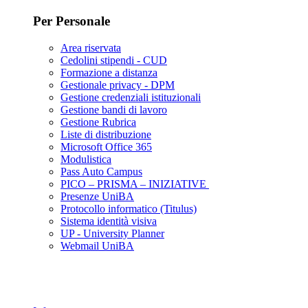
Per Personale
Area riservata
Cedolini stipendi - CUD
Formazione a distanza
Gestionale privacy - DPM
Gestione credenziali istituzionali
Gestione bandi di lavoro
Gestione Rubrica
Liste di distribuzione
Microsoft Office 365
Modulistica
Pass Auto Campus
PICO – PRISMA – INIZIATIVE
Presenze UniBA
Protocollo informatico (Titulus)
Sistema identità visiva
UP - University Planner
Webmail UniBA