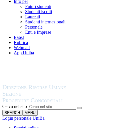
Info per
Futuri studenti
Studenti iscritti
Laureati
Studenti internazionali
Personale
Enti e Imprese
Esse3
Rubrica
Webmail
App Uniba
Cerca nel sito
SEARCH
MENU
Login personale UniBa
Servizi online