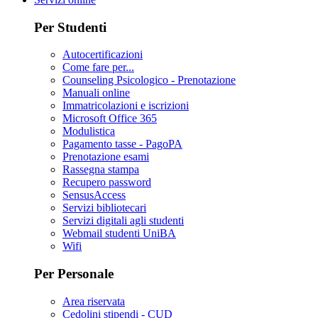
Per Studenti
Autocertificazioni
Come fare per...
Counseling Psicologico - Prenotazione
Manuali online
Immatricolazioni e iscrizioni
Microsoft Office 365
Modulistica
Pagamento tasse - PagoPA
Prenotazione esami
Rassegna stampa
Recupero password
SensusAccess
Servizi bibliotecari
Servizi digitali agli studenti
Webmail studenti UniBA
Wifi
Per Personale
Area riservata
Cedolini stipendi - CUD