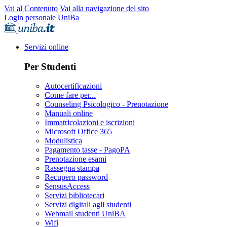
Vai al Contenuto
Vai alla navigazione del sito
Login personale UniBa
Servizi online
Per Studenti
Autocertificazioni
Come fare per...
Counseling Psicologico - Prenotazione
Manuali online
Immatricolazioni e iscrizioni
Microsoft Office 365
Modulistica
Pagamento tasse - PagoPA
Prenotazione esami
Rassegna stampa
Recupero password
SensusAccess
Servizi bibliotecari
Servizi digitali agli studenti
Webmail studenti UniBA
Wifi