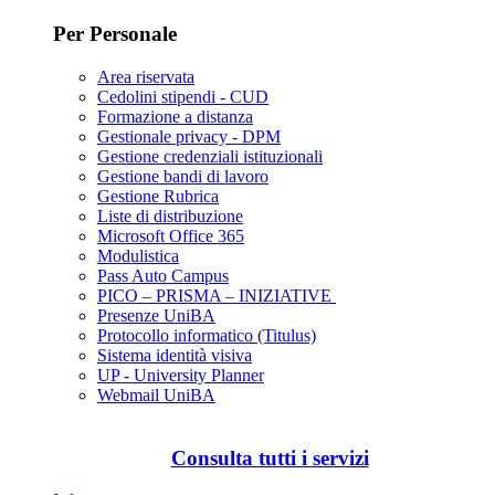
Per Personale
Area riservata
Cedolini stipendi - CUD
Formazione a distanza
Gestionale privacy - DPM
Gestione credenziali istituzionali
Gestione bandi di lavoro
Gestione Rubrica
Liste di distribuzione
Microsoft Office 365
Modulistica
Pass Auto Campus
PICO – PRISMA – INIZIATIVE
Presenze UniBA
Protocollo informatico (Titulus)
Sistema identità visiva
UP - University Planner
Webmail UniBA
Consulta tutti i servizi