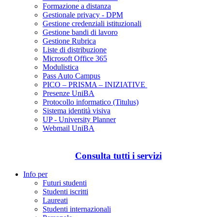
Formazione a distanza
Gestionale privacy - DPM
Gestione credenziali istituzionali
Gestione bandi di lavoro
Gestione Rubrica
Liste di distribuzione
Microsoft Office 365
Modulistica
Pass Auto Campus
PICO – PRISMA – INIZIATIVE
Presenze UniBA
Protocollo informatico (Titulus)
Sistema identità visiva
UP - University Planner
Webmail UniBA
Consulta tutti i servizi
Info per
Futuri studenti
Studenti iscritti
Laureati
Studenti internazionali