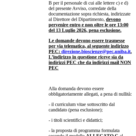
B per il personale di cui alle lettere c) e d)
del presente Avviso, corredate della
documentazione sopra richiesta, indirizzate
al Direttore del Dipartimento,
devono
pervenire entro e non oltre le ore 13:00
del 13 Luglio 2026
, pena esclusione.
Le domande devono essere trasmesse
per via telematica, al seguente indirizzo
PEC:
direzione.bioscienze@pec.uniba.it
.
L’indirizzo in questione riceve sia da
indirizzi PEC che da indirizzi mail NON
PEC
Alla domanda devono essere
obbligatoriamente allegati, a pena di nullità:
- il curriculum vitae sottoscritto dal
candidato (pena esclusione);
- i titoli scientifici e didattici;
- la proposta di programma formulata
secondo il modello
ALLEGATO C
al