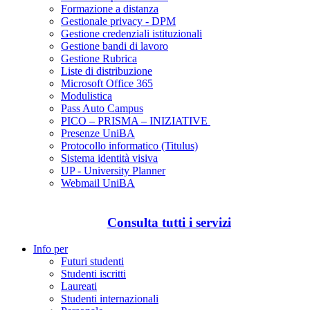
Formazione a distanza
Gestionale privacy - DPM
Gestione credenziali istituzionali
Gestione bandi di lavoro
Gestione Rubrica
Liste di distribuzione
Microsoft Office 365
Modulistica
Pass Auto Campus
PICO – PRISMA – INIZIATIVE
Presenze UniBA
Protocollo informatico (Titulus)
Sistema identità visiva
UP - University Planner
Webmail UniBA
Consulta tutti i servizi
Info per
Futuri studenti
Studenti iscritti
Laureati
Studenti internazionali