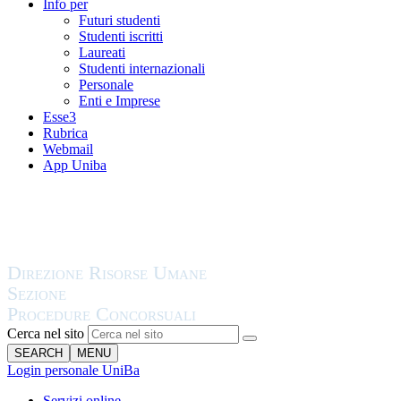
Info per
Futuri studenti
Studenti iscritti
Laureati
Studenti internazionali
Personale
Enti e Imprese
Esse3
Rubrica
Webmail
App Uniba
Cerca nel sito
SEARCH
MENU
Login personale UniBa
Servizi online