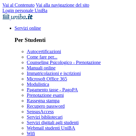
Vai al Contenuto
Vai alla navigazione del sito
Login personale UniBa
Servizi online
Per Studenti
Autocertificazioni
Come fare per...
Counseling Psicologico - Prenotazione
Manuali online
Immatricolazioni e iscrizioni
Microsoft Office 365
Modulistica
Pagamento tasse - PagoPA
Prenotazione esami
Rassegna stampa
Recupero password
SensusAccess
Servizi bibliotecari
Servizi digitali agli studenti
Webmail studenti UniBA
Wifi