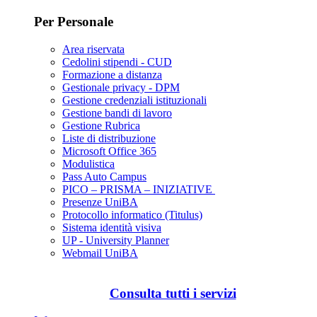
Per Personale
Area riservata
Cedolini stipendi - CUD
Formazione a distanza
Gestionale privacy - DPM
Gestione credenziali istituzionali
Gestione bandi di lavoro
Gestione Rubrica
Liste di distribuzione
Microsoft Office 365
Modulistica
Pass Auto Campus
PICO – PRISMA – INIZIATIVE
Presenze UniBA
Protocollo informatico (Titulus)
Sistema identità visiva
UP - University Planner
Webmail UniBA
Consulta tutti i servizi