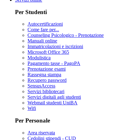
Per Studenti
Autocertificazioni
Come fare per...
Counseling Psicologico - Prenotazione
Manuali online
Immatricolazioni e iscrizioni
Microsoft Office 365
Modulistica
Pagamento tasse - PagoPA
Prenotazione esami
Rassegna stampa
Recupero password
SensusAccess
Servizi bibliotecari
Servizi digitali agli studenti
Webmail studenti UniBA
Wifi
Per Personale
Area riservata
Cedolini stipendi - CUD