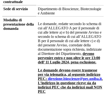
contrattuale
Sede di servizio
Dipartimento di Bioscienze, Biotecnologie
e Ambiente
Modalita di
Le domande, redatte secondo lo schema di
presentazione della
cui all’ALLEGATO A per il personale di
domanda
cui alle lettere a) e b) del presente Avviso e
secondo lo schema di cui all’ALLEGATO
B per il personale di cui alle lettere c) e d)
del presente Avviso, corredate della
documentazione sopra richiesta, indirizzate
al Direttore del Dipartimento,
devono
pervenire entro e non oltre le ore 13:00
dell’ 11 Luglio 202
4, pena esclusione.
Le domande devono essere trasmesse
per via telematica, al seguente indirizzo
PEC:
direzione.bioscienze@pec.uniba.it
.
L’indirizzo in questione riceve sia da
indirizzi PEC che da indirizzi mail NON
PEC