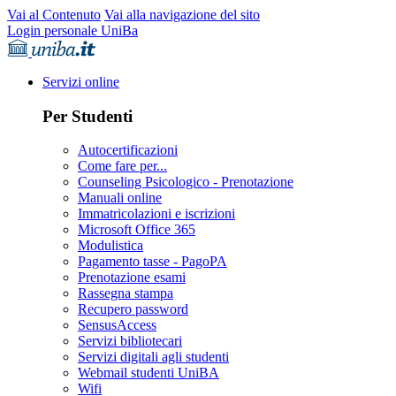
Vai al Contenuto
Vai alla navigazione del sito
Login personale UniBa
Servizi online
Per Studenti
Autocertificazioni
Come fare per...
Counseling Psicologico - Prenotazione
Manuali online
Immatricolazioni e iscrizioni
Microsoft Office 365
Modulistica
Pagamento tasse - PagoPA
Prenotazione esami
Rassegna stampa
Recupero password
SensusAccess
Servizi bibliotecari
Servizi digitali agli studenti
Webmail studenti UniBA
Wifi