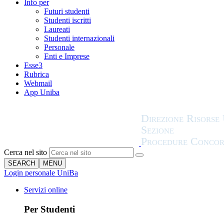
Info per
Futuri studenti
Studenti iscritti
Laureati
Studenti internazionali
Personale
Enti e Imprese
Esse3
Rubrica
Webmail
App Uniba
Cerca nel sito
SEARCH
MENU
Login personale UniBa
Servizi online
Per Studenti