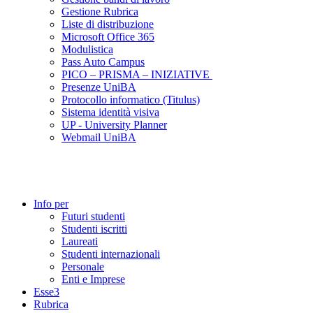
Gestione Rubrica
Liste di distribuzione
Microsoft Office 365
Modulistica
Pass Auto Campus
PICO – PRISMA – INIZIATIVE
Presenze UniBA
Protocollo informatico (Titulus)
Sistema identità visiva
UP - University Planner
Webmail UniBA
Info per
Futuri studenti
Studenti iscritti
Laureati
Studenti internazionali
Personale
Enti e Imprese
Esse3
Rubrica