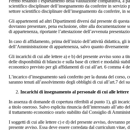
Fermo restando l’espletamento della valutazione comparativa, a parit
scientifico disciplinare dell’insegnamento da conferire in servizio
settore scientifico disciplinare dell’insegnamento da conferire, in s
Gli appartenenti ad altri Dipartimenti diversi dal presente di quest
dovranno presentare, pena esclusione, oltre alla documentazione sopra
di appartenenza, riportante l’attestazione dell’avvenuta presentazio
In caso di affidamento, prima dell’inizio dell’attività didattica, gli 
dell’Amministrazione di appartenenza, salvo quanto diversamente p
Gli incarichi di cui alle lettere a) e b) del presente avviso sono a tito
delle disponibilità di bilancio e sulla base di criteri e modalità stab
economico previsto per gli affidamenti di cui all’art. 6 comma 4 
L’incarico d’insegnamento sarà conferito per la durata del corso, 
saranno tenuti all’assolvimento degli obblighi di cui all’art.7 de
Incarichi di insegnamento al personale di cui alle lettere 
In assenza di domande di copertura riferibili al punto 1), gli incar
a titolo oneroso. Salvo esplicita rinuncia dell’interessato all’atto de
il trattamento economico orario stabilito dal Consiglio di Amministr
I soggetti di cui alle lettere c) e d) del presente avviso, dovran
presente avviso. Essa deve essere corredata dal curriculum vitae, d