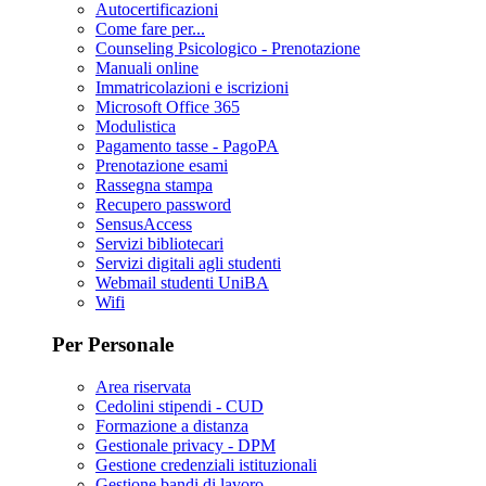
Autocertificazioni
Come fare per...
Counseling Psicologico - Prenotazione
Manuali online
Immatricolazioni e iscrizioni
Microsoft Office 365
Modulistica
Pagamento tasse - PagoPA
Prenotazione esami
Rassegna stampa
Recupero password
SensusAccess
Servizi bibliotecari
Servizi digitali agli studenti
Webmail studenti UniBA
Wifi
Per Personale
Area riservata
Cedolini stipendi - CUD
Formazione a distanza
Gestionale privacy - DPM
Gestione credenziali istituzionali
Gestione bandi di lavoro