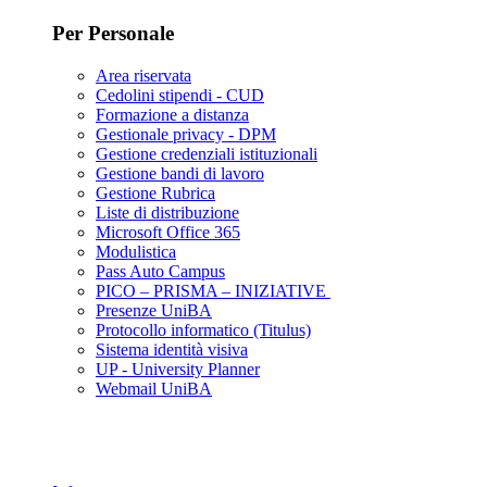
Per Personale
Area riservata
Cedolini stipendi - CUD
Formazione a distanza
Gestionale privacy - DPM
Gestione credenziali istituzionali
Gestione bandi di lavoro
Gestione Rubrica
Liste di distribuzione
Microsoft Office 365
Modulistica
Pass Auto Campus
PICO – PRISMA – INIZIATIVE
Presenze UniBA
Protocollo informatico (Titulus)
Sistema identità visiva
UP - University Planner
Webmail UniBA