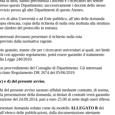
à di titoli, hanno precedenza i docenti e i ricercatori del settore
 presso questo Dipartimento; successivamente i docenti dello stesso
ervizio presso gli altri Dipartimenti di questo Ateneo.
a e/o di altra Università o ad Ente pubblico, all’atto della domanda
 elencata, copia della richiesta di nulla osta inoltrata alla struttura
ne (timbro del protocollo in entrata).
interessati dovranno presentare il richiesto nulla osta
revisto dalla normativa vigente.
lo gratuito, tranne che per i ricercatori universitari ai quali, nei limiti
iliti con apposito regolamento, potrà essere garantito il trattamento
della Legge 240/2010.
con provvedimento del Consiglio di Dipartimento. Gli interessati
l succitato Regolamento DR 2674 del 05/06/2019.
c) e d) del presente avviso.
ichi del presente avviso saranno affidati mediante contratto, di norma,
lla presentazione della domanda, ai titolari di contratti verrà garantito
azione del 24.09.2014, pari a euro 25.00 al netto degli oneri riflessi.
no presentare domanda redatta come da modello
ALLEGATO B
del
all’elenco delle pubblicazioni, dalla documentazione attestante