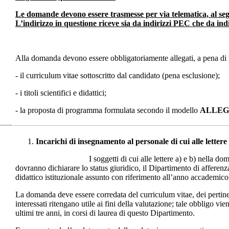
Le domande devono essere trasmesse per via telematica, al s
L’indirizzo in questione riceve sia da indirizzi PEC che da i
Alla domanda devono essere obbligatoriamente allegati, a pena di n
- il curriculum vitae sottoscritto dal candidato (pena esclusione);
- i titoli scientifici e didattici;
- la proposta di programma formulata secondo il modello
ALLEG
Incarichi di insegnamento al personale di cui alle lettere 
I soggetti di cui alle lettere a) e b) nella domand
dovranno dichiarare lo status giuridico, il Dipartimento di afferenza
didattico istituzionale assunto con riferimento all’anno accademic
La domanda deve essere corredata del curriculum vitae, dei pertinenti
interessati ritengano utile ai fini della valutazione; tale obbligo v
ultimi tre anni, in corsi di laurea di questo Dipartimento.