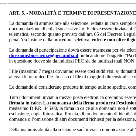
ART. 5. - MODALITÀ E TERMINE DI PRESENTAZIO
La domanda di ammissione alla selezione, redatta in carta semplice
documentazione di cui al successivo art. 6, deve essere inviata al
telematica, secondo quanto previsto dall’art. 65 del Decreto Legis
pena l’esclusione dalla procedura selettiva,
entro e non oltre il 
La domanda di partecipazione dovrà essere trasmessa per via telem
direzione.bioscienze@pec.uniba.it
, indicando nell’oggetto “
Part
in questione riceve sia da indirizzi PEC sia da indirizzi mail NO
I file (massimo 7 mega) dovranno essere così suddivisi: a) domanda
allegati in un unico file. In caso di file di maggiori dimensioni si co
Le domande si considerano prodotte in tempo utile se spedite, come 
Tutti i documenti inviati a mezzo posta elettronica dovranno esser
firmata in calce. La mancanza della firma produrrà l’esclusion
medesimo D.P.R. 445/00, la firma in calce alla domanda non è sotto
esclusione, copia fotostatica, firmata, di un documento di identità 
domanda o l’omissione di altri documenti richiesti per la selezione,
Della inammissibilità alla selezione sarà inviata comunicazione all’