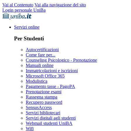
Vai al Contenuto
Vai alla navigazione del sito
Login personale UniBa
Servizi online
Per Studenti
Autocertificazioni
Come fare per...
Counseling Psicologico - Prenotazione
Manuali online
Immatricolazioni e iscrizioni
Microsoft Office 365
Modulistica
Pagamento tasse - PagoPA
Prenotazione esami
Rassegna stampa
Recupero password
SensusAccess
Servizi bibliotecari
Servizi digitali agli studenti
Webmail studenti UniBA
Wifi