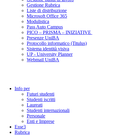
Gestione Rubrica
Liste di distribuzione
Microsoft Office 365
Modulistica
Pass Auto Campus
PICO – PRISMA – INIZIATIVE
Presenze UniBA
Protocollo informatico (Titulus)
Sistema identità visiva
UP - University Planner
Webmail UniBA
Info per
Futuri studenti
Studenti iscritti
Laureati
Studenti internazionali
Personale
Enti e Imprese
Esse3
Rubrica