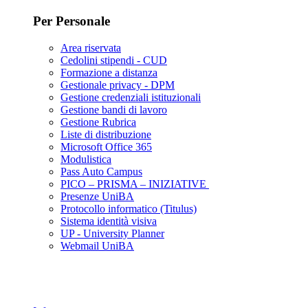
Per Personale
Area riservata
Cedolini stipendi - CUD
Formazione a distanza
Gestionale privacy - DPM
Gestione credenziali istituzionali
Gestione bandi di lavoro
Gestione Rubrica
Liste di distribuzione
Microsoft Office 365
Modulistica
Pass Auto Campus
PICO – PRISMA – INIZIATIVE
Presenze UniBA
Protocollo informatico (Titulus)
Sistema identità visiva
UP - University Planner
Webmail UniBA