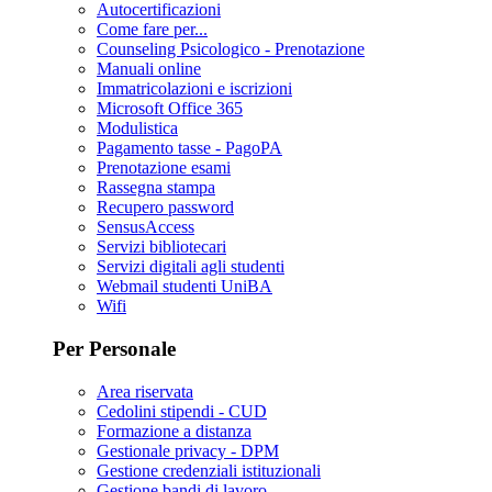
Autocertificazioni
Come fare per...
Counseling Psicologico - Prenotazione
Manuali online
Immatricolazioni e iscrizioni
Microsoft Office 365
Modulistica
Pagamento tasse - PagoPA
Prenotazione esami
Rassegna stampa
Recupero password
SensusAccess
Servizi bibliotecari
Servizi digitali agli studenti
Webmail studenti UniBA
Wifi
Per Personale
Area riservata
Cedolini stipendi - CUD
Formazione a distanza
Gestionale privacy - DPM
Gestione credenziali istituzionali
Gestione bandi di lavoro