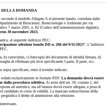
NE DELLA DOMANDA
 secondo il modello Allegato A al presente bando, corredata dalla
 Dipartimento di Bioscienze, Biotecnologie e Ambiente per via
lativo 7 marzo 2005, n. 82 (Codice dell’amministrazione digitale),
giorno 30 novembre 2023.
atica, al seguente indirizzo PEC:
ecipazione selezione bando DD n. 266 del 9/11/2023
”. L’indirizzo
N PEC.
, b) curriculum, c) fotocopia del documento di identità firmata, d)
nsiglia di effettuare più invii specificando I parte, II parte, ecc.
sopra specificato, entro il termine indicato.
e redatti esclusivamente in formato PDF.
La domanda dovrà essere
e dalla procedura selettiva.
Ai sensi dell’art. 39, comma 1, del
posta ad autentica, ma all’istanza dovrà essere allegata, a pena di
del candidato in corso di validità. La mancata sottoscrizione della
 pregiudica il diritto di ammissione alla selezione.
interessato.