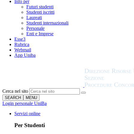
Info per
Futuri studenti
Studenti iscritti
Laureati
Studenti internazionali
Personale
Enti e Imprese
Esse3
Rubrica
Webmail
App Uniba
Cerca nel sito
SEARCH
MENU
Login personale UniBa
Servizi online
Per Studenti