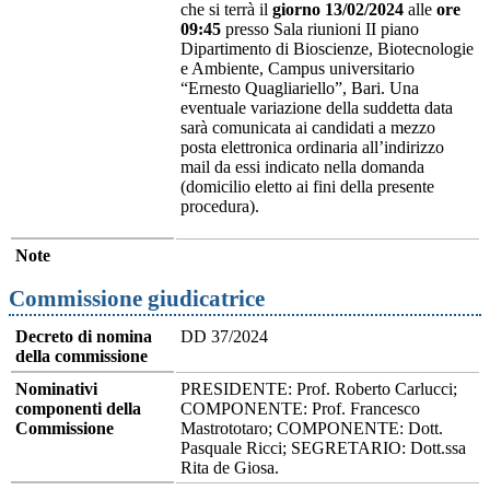
che si terrà il
giorno 13/02/2024
alle
ore
09:45
presso Sala riunioni II piano
Dipartimento di Bioscienze, Biotecnologie
e Ambiente, Campus universitario
“Ernesto Quagliariello”, Bari. Una
eventuale variazione della suddetta data
sarà comunicata ai candidati a mezzo
posta elettronica ordinaria all’indirizzo
mail da essi indicato nella domanda
(domicilio eletto ai fini della presente
procedura).
Note
Commissione giudicatrice
Decreto di nomina
DD 37/2024
della commissione
Nominativi
PRESIDENTE: Prof. Roberto Carlucci;
componenti della
COMPONENTE: Prof. Francesco
Commissione
Mastrototaro; COMPONENTE: Dott.
Pasquale Ricci; SEGRETARIO: Dott.ssa
Rita de Giosa.