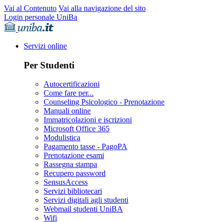
Vai al Contenuto
Vai alla navigazione del sito
Login personale UniBa
Servizi online
Per Studenti
Autocertificazioni
Come fare per...
Counseling Psicologico - Prenotazione
Manuali online
Immatricolazioni e iscrizioni
Microsoft Office 365
Modulistica
Pagamento tasse - PagoPA
Prenotazione esami
Rassegna stampa
Recupero password
SensusAccess
Servizi bibliotecari
Servizi digitali agli studenti
Webmail studenti UniBA
Wifi