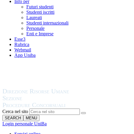
Info per
Futuri studenti
Studenti iscritti
Laureati
Studenti internazionali
Personale
Enti e Imprese
Esse3
Rubrica
Webmail
App Uniba
Cerca nel sito
SEARCH
MENU
Login personale UniBa
Servizi online