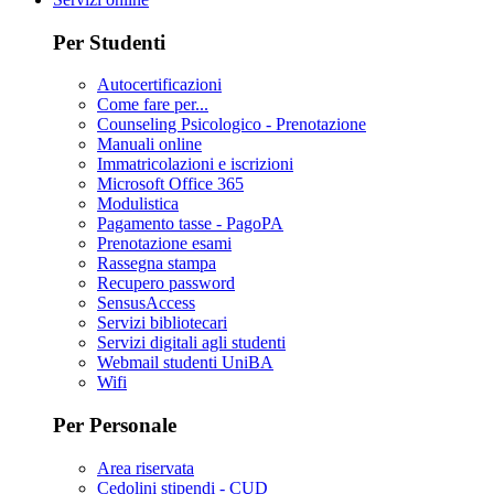
Per Studenti
Autocertificazioni
Come fare per...
Counseling Psicologico - Prenotazione
Manuali online
Immatricolazioni e iscrizioni
Microsoft Office 365
Modulistica
Pagamento tasse - PagoPA
Prenotazione esami
Rassegna stampa
Recupero password
SensusAccess
Servizi bibliotecari
Servizi digitali agli studenti
Webmail studenti UniBA
Wifi
Per Personale
Area riservata
Cedolini stipendi - CUD