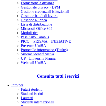
Formazione a distanza
Gestionale privacy - DPM
Gestione credenziali istituzionali
Gestione bandi di lavoro
Gestione Rubrica
Liste di distribuzione
Microsoft Office 365
Modulistica
Pass Auto Campus
PICO – PRISMA – INIZIATIVE
Presenze UniBA
Protocollo informatico (Titulus)
Sistema identità visiva
UP - University Planner
Webmail UniBA
Consulta tutti i servizi
Info per
Futuri studenti
Studenti iscritti
Laureati
Studenti internazionali