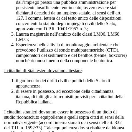
dall’impiego presso una pubblica amministrazione per
persistente insufficiente rendimento, ovvero essere stati
dichiarati decaduti da un impiego statale, ai sensi dell’art.
127, I comma, lettera d) del testo unico delle disposizioni
concernenti lo statuto degli impiegati civili dello Stato,
approvato con D.P.R. 10/01/1957 n. 3;
Laurea magistrale nell’ambito delle classi LM06, LM60,
LM75;
Esperienza nelle attività di monitoraggio ambientale che
prevedono l’utilizzo di sonde multiparametriche (CTD),
campionatori del sedimento e del benthos (benne, boxcorer)
nonché riconoscimento della componente bentonica.
I cittadini di Stati esteri dovranno attestare
:
il godimento dei diritti civili e politici dello Stato di
appartenenza;
di essere in possesso, ad eccezione della cittadinanza
italiana, di tutti gli altri requisiti previsti per i cittadini della
Repubblica italiana.
I cittadini stranieri dovranno essere in possesso di un titolo di
studio riconosciuto equipollente a quelli sopra citati ai sensi della
normativa vigente (accordi internazionali o ai sensi dell’art. 332
del T.U. n. 1592/33). Tale equipollenza dovrà risultare da idonea