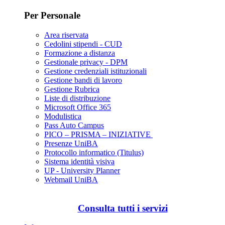
Per Personale
Area riservata
Cedolini stipendi - CUD
Formazione a distanza
Gestionale privacy - DPM
Gestione credenziali istituzionali
Gestione bandi di lavoro
Gestione Rubrica
Liste di distribuzione
Microsoft Office 365
Modulistica
Pass Auto Campus
PICO – PRISMA – INIZIATIVE
Presenze UniBA
Protocollo informatico (Titulus)
Sistema identità visiva
UP - University Planner
Webmail UniBA
Consulta tutti i servizi