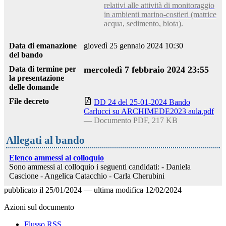
relativi alle attività di monitoraggio
in ambienti marino-costieri (matrice
acqua, sedimento, biota).
Data di emanazione
giovedì 25 gennaio 2024 10:30
del bando
Data di termine per
mercoledì 7 febbraio 2024 23:55
la presentazione
delle domande
File decreto
DD 24 del 25-01-2024 Bando
Carlucci su ARCHIMEDE2023 aula.pdf
— Documento PDF, 217 KB
Allegati al bando
Elenco ammessi al colloquio
Sono ammessi al colloquio i seguenti candidati: - Daniela
Cascione - Angelica Catacchio - Carla Cherubini
pubblicato il
25/01/2024
—
ultima modifica
12/02/2024
Azioni sul documento
Flusso RSS