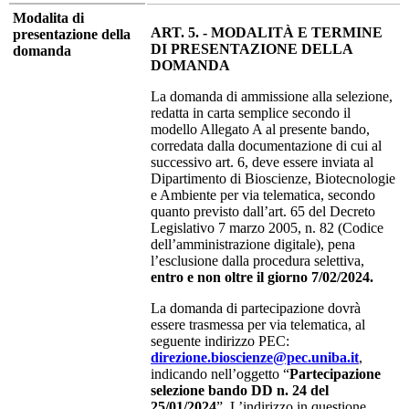
Modalita di
ART. 5. - MODALITÀ E TERMINE
presentazione della
DI PRESENTAZIONE DELLA
domanda
DOMANDA
La domanda di ammissione alla selezione,
redatta in carta semplice secondo il
modello Allegato A al presente bando,
corredata dalla documentazione di cui al
successivo art. 6, deve essere inviata al
Dipartimento di Bioscienze, Biotecnologie
e Ambiente per via telematica, secondo
quanto previsto dall’art. 65 del Decreto
Legislativo 7 marzo 2005, n. 82 (Codice
dell’amministrazione digitale), pena
l’esclusione dalla procedura selettiva,
entro e non oltre il giorno 7/02/2024.
La domanda di partecipazione dovrà
essere trasmessa per via telematica, al
seguente indirizzo PEC:
direzione.bioscienze@pec.uniba.it
,
indicando nell’oggetto “
Partecipazione
selezione bando DD n. 24 del
25/01/2024
”. L’indirizzo in questione