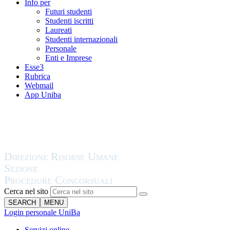
Info per
Futuri studenti
Studenti iscritti
Laureati
Studenti internazionali
Personale
Enti e Imprese
Esse3
Rubrica
Webmail
App Uniba
Cerca nel sito
SEARCH
MENU
Login personale UniBa
Servizi online