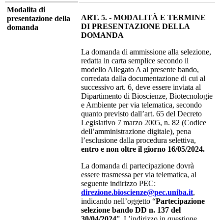
Modalita di
ART. 5. - MODALITÀ E TERMINE
presentazione della
DI PRESENTAZIONE DELLA
domanda
DOMANDA
La domanda di ammissione alla selezione,
redatta in carta semplice secondo il
modello Allegato A al presente bando,
corredata dalla documentazione di cui al
successivo art. 6, deve essere inviata al
Dipartimento di Bioscienze, Biotecnologie
e Ambiente per via telematica, secondo
quanto previsto dall’art. 65 del Decreto
Legislativo 7 marzo 2005, n. 82 (Codice
dell’amministrazione digitale), pena
l’esclusione dalla procedura selettiva,
entro e non oltre il giorno 16/05/2024.
La domanda di partecipazione dovrà
essere trasmessa per via telematica, al
seguente indirizzo PEC:
direzione.bioscienze@pec.uniba.it
,
indicando nell’oggetto “
Partecipazione
selezione bando DD n. 137 del
30/04/2024
”. L’indirizzo in questione