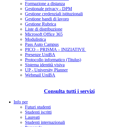
Formazione a distanza
Gestionale privacy - DPM
Gestione credenziali istituzionali
Gestione bandi di lavoro
Gestione Rubrica
Liste di distribuzione
Microsoft Office 365
Modulistica
Pass Auto Campus
PICO – PRISMA – INIZIATIVE
Presenze UniBA
Protocollo informatico (Titulus)
Sistema identità visiva
UP - University Planner
Webmail UniBA
Consulta tutti i servizi
Info per
Futuri studenti
Studenti iscritti
Laureati
Studenti internazionali