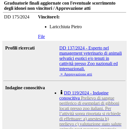
Graduatorie finali aggiornate con l'eventuale scorrimento
degli idonei non vincitori / Approvazione atti
DD 175/2024
Vincitore/i:
Laricchiuta Pietro
File
Profili ricercati
DD 137/2024 - Esperto nel
management veterinario di animali
selvatici esotici e/o tenuti in
cattività presso Zoo nazionali ed
internazionali.
»
Approvazione atti
Indagine conoscitiva
DD 119/2024 - Indagine
conoscitiva
Prelievo di sangue
periferico di esemplari di gibboni
locati presso zoo italiani. Per
l’attività sopra riportata si richiede
di effettuare: a) anestesia b)
prelievo c) valutazione stato salute