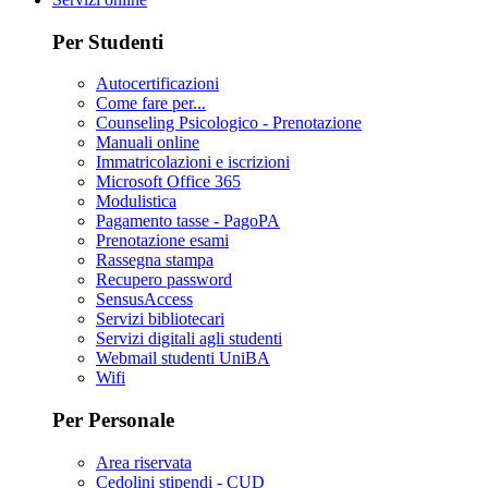
Per Studenti
Autocertificazioni
Come fare per...
Counseling Psicologico - Prenotazione
Manuali online
Immatricolazioni e iscrizioni
Microsoft Office 365
Modulistica
Pagamento tasse - PagoPA
Prenotazione esami
Rassegna stampa
Recupero password
SensusAccess
Servizi bibliotecari
Servizi digitali agli studenti
Webmail studenti UniBA
Wifi
Per Personale
Area riservata
Cedolini stipendi - CUD