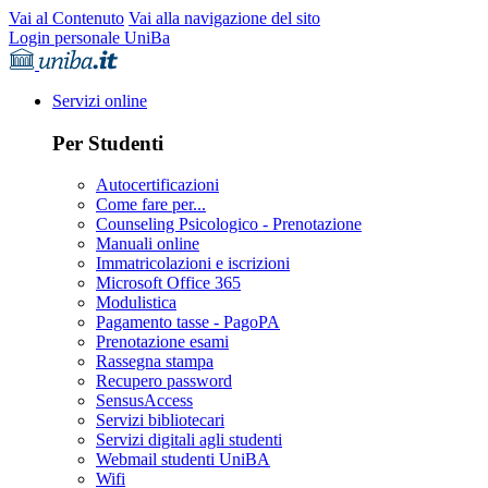
Vai al Contenuto
Vai alla navigazione del sito
Login personale UniBa
Servizi online
Per Studenti
Autocertificazioni
Come fare per...
Counseling Psicologico - Prenotazione
Manuali online
Immatricolazioni e iscrizioni
Microsoft Office 365
Modulistica
Pagamento tasse - PagoPA
Prenotazione esami
Rassegna stampa
Recupero password
SensusAccess
Servizi bibliotecari
Servizi digitali agli studenti
Webmail studenti UniBA
Wifi