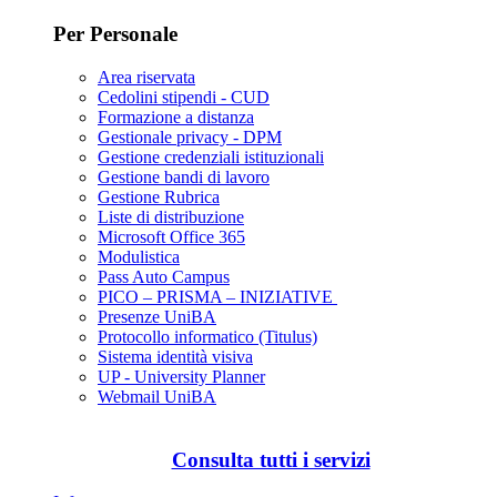
Per Personale
Area riservata
Cedolini stipendi - CUD
Formazione a distanza
Gestionale privacy - DPM
Gestione credenziali istituzionali
Gestione bandi di lavoro
Gestione Rubrica
Liste di distribuzione
Microsoft Office 365
Modulistica
Pass Auto Campus
PICO – PRISMA – INIZIATIVE
Presenze UniBA
Protocollo informatico (Titulus)
Sistema identità visiva
UP - University Planner
Webmail UniBA
Consulta tutti i servizi