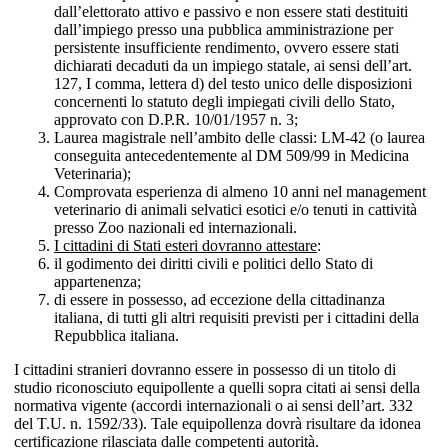
dall’elettorato attivo e passivo e non essere stati destituiti
dall’impiego presso una pubblica amministrazione per
persistente insufficiente rendimento, ovvero essere stati
dichiarati decaduti da un impiego statale, ai sensi dell’art.
127, I comma, lettera d) del testo unico delle disposizioni
concernenti lo statuto degli impiegati civili dello Stato,
approvato con D.P.R. 10/01/1957 n. 3;
Laurea magistrale nell’ambito delle classi: LM-42 (o laurea
conseguita antecedentemente al DM 509/99 in Medicina
Veterinaria);
Comprovata esperienza di almeno 10 anni nel management
veterinario di animali selvatici esotici e/o tenuti in cattività
presso Zoo nazionali ed internazionali.
I cittadini di Stati esteri dovranno attestare
:
il godimento dei diritti civili e politici dello Stato di
appartenenza;
di essere in possesso, ad eccezione della cittadinanza
italiana, di tutti gli altri requisiti previsti per i cittadini della
Repubblica italiana.
I cittadini stranieri dovranno essere in possesso di un titolo di
studio riconosciuto equipollente a quelli sopra citati ai sensi della
normativa vigente (accordi internazionali o ai sensi dell’art. 332
del T.U. n. 1592/33). Tale equipollenza dovrà risultare da idonea
certificazione rilasciata dalle competenti autorità.