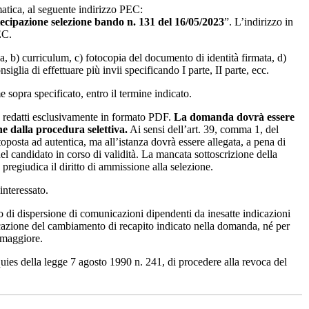
atica, al seguente indirizzo PEC:
ecipazione selezione bando n. 131 del 16/05/2023
”. L’indirizzo in
EC.
, b) curriculum, c) fotocopia del documento di identità firmata, d)
nsiglia di effettuare più invii specificando I parte, II parte, ecc.
sopra specificato, entro il termine indicato.
e redatti esclusivamente in formato PDF.
La domanda dovrà essere
e dalla procedura selettiva.
Ai sensi dell’art. 39, comma 1, del
posta ad autentica, ma all’istanza dovrà essere allegata, a pena di
del candidato in corso di validità. La mancata sottoscrizione della
 pregiudica il diritto di ammissione alla selezione.
interessato.
di dispersione di comunicazioni dipendenti da inesatte indicazioni
cazione del cambiamento di recapito indicato nella domanda, né per
a maggiore.
nquies della legge 7 agosto 1990 n. 241, di procedere alla revoca del