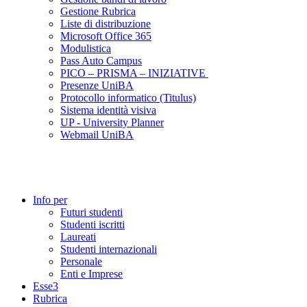
Gestione Rubrica
Liste di distribuzione
Microsoft Office 365
Modulistica
Pass Auto Campus
PICO – PRISMA – INIZIATIVE
Presenze UniBA
Protocollo informatico (Titulus)
Sistema identità visiva
UP - University Planner
Webmail UniBA
Info per
Futuri studenti
Studenti iscritti
Laureati
Studenti internazionali
Personale
Enti e Imprese
Esse3
Rubrica