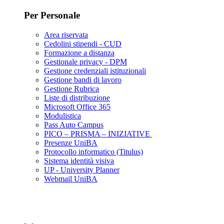
Per Personale
Area riservata
Cedolini stipendi - CUD
Formazione a distanza
Gestionale privacy - DPM
Gestione credenziali istituzionali
Gestione bandi di lavoro
Gestione Rubrica
Liste di distribuzione
Microsoft Office 365
Modulistica
Pass Auto Campus
PICO – PRISMA – INIZIATIVE
Presenze UniBA
Protocollo informatico (Titulus)
Sistema identità visiva
UP - University Planner
Webmail UniBA