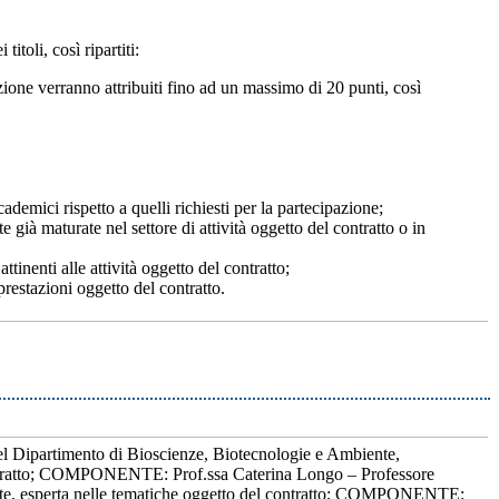
toli, così ripartiti:
zione verranno attribuiti fino ad un massimo di 20 punti, così
cademici rispetto a quelli richiesti per la partecipazione;
già maturate nel settore di attività oggetto del contratto o in
tinenti alle attività oggetto del contratto;
 prestazioni oggetto del contratto.
 Dipartimento di Bioscienze, Biotecnologie e Ambiente,
l contratto; COMPONENTE: Prof.ssa Caterina Longo – Professore
nte, esperta nelle tematiche oggetto del contratto; COMPONENTE: