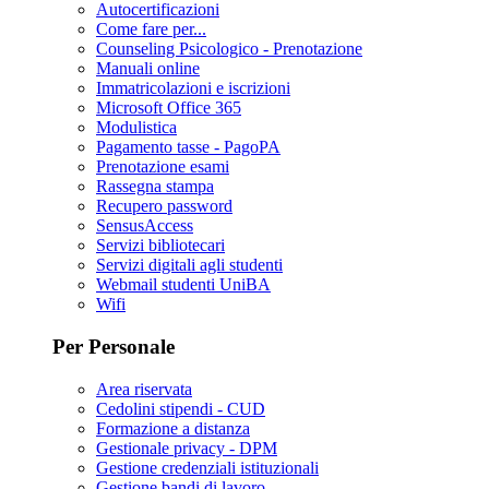
Autocertificazioni
Come fare per...
Counseling Psicologico - Prenotazione
Manuali online
Immatricolazioni e iscrizioni
Microsoft Office 365
Modulistica
Pagamento tasse - PagoPA
Prenotazione esami
Rassegna stampa
Recupero password
SensusAccess
Servizi bibliotecari
Servizi digitali agli studenti
Webmail studenti UniBA
Wifi
Per Personale
Area riservata
Cedolini stipendi - CUD
Formazione a distanza
Gestionale privacy - DPM
Gestione credenziali istituzionali
Gestione bandi di lavoro