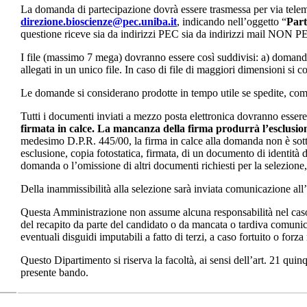
La domanda di partecipazione dovrà essere trasmessa per via telem
direzione.bioscienze@pec.uniba.it
, indicando nell’oggetto “
Part
questione riceve sia da indirizzi PEC sia da indirizzi mail NON P
I file (massimo 7 mega) dovranno essere così suddivisi: a) domanda
allegati in un unico file. In caso di file di maggiori dimensioni si co
Le domande si considerano prodotte in tempo utile se spedite, come 
Tutti i documenti inviati a mezzo posta elettronica dovranno esser
firmata in calce. La mancanza della firma produrrà l’esclusion
medesimo D.P.R. 445/00, la firma in calce alla domanda non è sotto
esclusione, copia fotostatica, firmata, di un documento di identità 
domanda o l’omissione di altri documenti richiesti per la selezione,
Della inammissibilità alla selezione sarà inviata comunicazione all’
Questa Amministrazione non assume alcuna responsabilità nel caso 
del recapito da parte del candidato o da mancata o tardiva comuni
eventuali disguidi imputabili a fatto di terzi, a caso fortuito o forz
Questo Dipartimento si riserva la facoltà, ai sensi dell’art. 21 qui
presente bando.