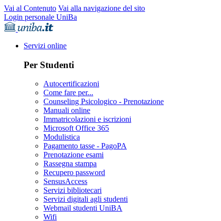
Vai al Contenuto
Vai alla navigazione del sito
Login personale UniBa
Servizi online
Per Studenti
Autocertificazioni
Come fare per...
Counseling Psicologico - Prenotazione
Manuali online
Immatricolazioni e iscrizioni
Microsoft Office 365
Modulistica
Pagamento tasse - PagoPA
Prenotazione esami
Rassegna stampa
Recupero password
SensusAccess
Servizi bibliotecari
Servizi digitali agli studenti
Webmail studenti UniBA
Wifi