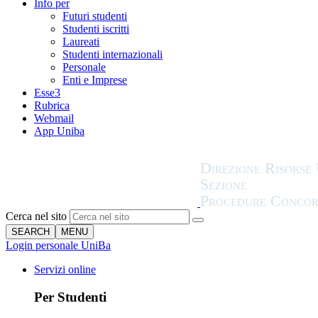
Info per
Futuri studenti
Studenti iscritti
Laureati
Studenti internazionali
Personale
Enti e Imprese
Esse3
Rubrica
Webmail
App Uniba
Cerca nel sito
SEARCH
MENU
Login personale UniBa
Servizi online
Per Studenti