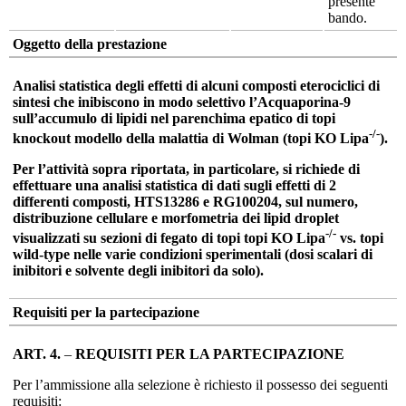
presente
bando.
Oggetto della prestazione
Analisi statistica degli effetti di alcuni composti eterociclici di
sintesi che inibiscono in modo selettivo l’Acquaporina-9
sull’accumulo di lipidi nel parenchima epatico di topi
-/-
knockout modello della malattia di Wolman (topi KO Lipa
).
Per l’attività sopra riportata, in particolare, si richiede di
effettuare una analisi statistica di dati sugli effetti di 2
differenti composti, HTS13286 e RG100204, sul numero,
distribuzione cellulare e morfometria dei lipid droplet
-/-
visualizzati su sezioni di fegato di topi topi KO Lipa
vs. topi
wild-type nelle varie condizioni sperimentali (dosi scalari di
inibitori e solvente degli inibitori da solo).
Requisiti per la partecipazione
ART. 4.
–
REQUISITI PER LA PARTECIPAZIONE
Per l’ammissione alla selezione è richiesto il possesso dei seguenti
requisiti: