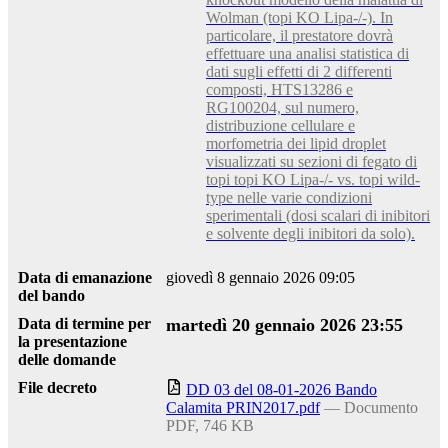
Wolman (topi KO Lipa-/-). In
particolare, il prestatore dovrà
effettuare una analisi statistica di
dati sugli effetti di 2 differenti
composti, HTS13286 e
RG100204, sul numero,
distribuzione cellulare e
morfometria dei lipid droplet
visualizzati su sezioni di fegato di
topi topi KO Lipa-/- vs. topi wild-
type nelle varie condizioni
sperimentali (dosi scalari di inibitori
e solvente degli inibitori da solo).
Data di emanazione
giovedì 8 gennaio 2026 09:05
del bando
Data di termine per
martedì 20 gennaio 2026 23:55
la presentazione
delle domande
File decreto
DD 03 del 08-01-2026 Bando
Calamita PRIN2017.pdf
— Documento
PDF, 746 KB