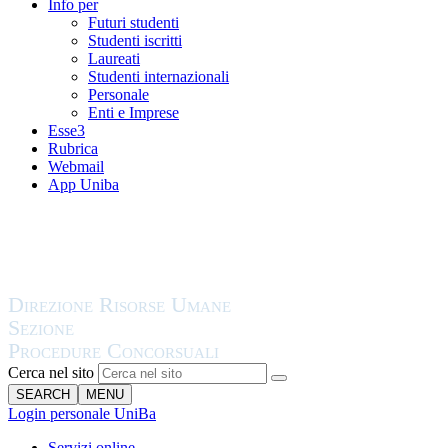
Info per
Futuri studenti
Studenti iscritti
Laureati
Studenti internazionali
Personale
Enti e Imprese
Esse3
Rubrica
Webmail
App Uniba
Cerca nel sito
SEARCH
MENU
Login personale UniBa
Servizi online