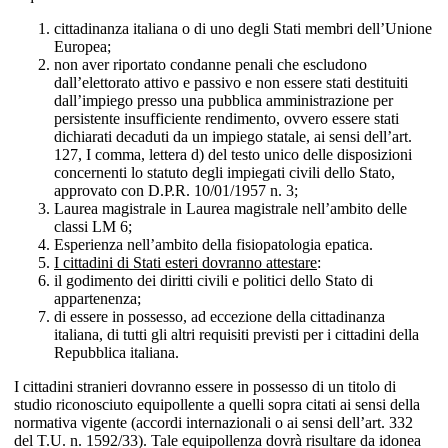
cittadinanza italiana o di uno degli Stati membri dell’Unione
Europea;
non aver riportato condanne penali che escludono
dall’elettorato attivo e passivo e non essere stati destituiti
dall’impiego presso una pubblica amministrazione per
persistente insufficiente rendimento, ovvero essere stati
dichiarati decaduti da un impiego statale, ai sensi dell’art.
127, I comma, lettera d) del testo unico delle disposizioni
concernenti lo statuto degli impiegati civili dello Stato,
approvato con D.P.R. 10/01/1957 n. 3;
Laurea magistrale in Laurea magistrale nell’ambito delle
classi LM 6;
Esperienza nell’ambito della fisiopatologia epatica.
I cittadini di Stati esteri dovranno attestare
:
il godimento dei diritti civili e politici dello Stato di
appartenenza;
di essere in possesso, ad eccezione della cittadinanza
italiana, di tutti gli altri requisiti previsti per i cittadini della
Repubblica italiana.
I cittadini stranieri dovranno essere in possesso di un titolo di
studio riconosciuto equipollente a quelli sopra citati ai sensi della
normativa vigente (accordi internazionali o ai sensi dell’art. 332
del T.U. n. 1592/33). Tale equipollenza dovrà risultare da idonea