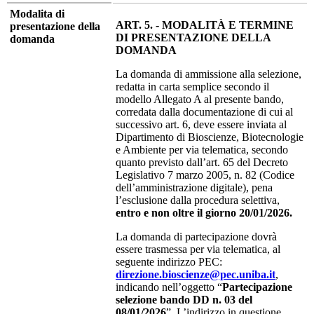
Modalita di
ART. 5. - MODALITÀ E TERMINE
presentazione della
DI PRESENTAZIONE DELLA
domanda
DOMANDA
La domanda di ammissione alla selezione,
redatta in carta semplice secondo il
modello Allegato A al presente bando,
corredata dalla documentazione di cui al
successivo art. 6, deve essere inviata al
Dipartimento di Bioscienze, Biotecnologie
e Ambiente per via telematica, secondo
quanto previsto dall’art. 65 del Decreto
Legislativo 7 marzo 2005, n. 82 (Codice
dell’amministrazione digitale), pena
l’esclusione dalla procedura selettiva,
entro e non oltre il giorno 20/01/2026.
La domanda di partecipazione dovrà
essere trasmessa per via telematica, al
seguente indirizzo PEC:
direzione.bioscienze@pec.uniba.it
,
indicando nell’oggetto “
Partecipazione
selezione bando DD n. 03 del
08/01/2026
”. L’indirizzo in questione