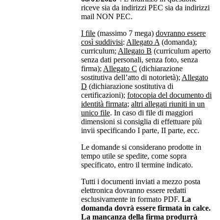
riceve sia da indirizzi PEC sia da indirizzi
mail NON PEC.
I file
(massimo 7 mega)
dovranno essere
così suddivisi
:
Allegato A
(domanda);
curriculum;
Allegato B
(curriculum aperto
senza dati personali, senza foto, senza
firma);
Allegato C
(dichiarazione
sostitutiva dell’atto di notorietà);
Allegato
D
(dichiarazione sostitutiva di
certificazioni);
fotocopia del documento di
identità firmata
;
altri allegati riuniti in un
unico file
. In caso di file di maggiori
dimensioni si consiglia di effettuare più
invii specificando I parte, II parte, ecc.
Le domande si considerano prodotte in
tempo utile se spedite, come sopra
specificato, entro il termine indicato.
Tutti i documenti inviati a mezzo posta
elettronica dovranno essere redatti
esclusivamente in formato PDF.
La
domanda dovrà essere firmata in calce.
La mancanza della firma produrrà