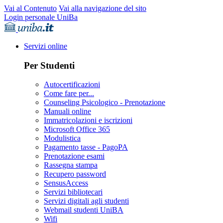
Vai al Contenuto
Vai alla navigazione del sito
Login personale UniBa
Servizi online
Per Studenti
Autocertificazioni
Come fare per...
Counseling Psicologico - Prenotazione
Manuali online
Immatricolazioni e iscrizioni
Microsoft Office 365
Modulistica
Pagamento tasse - PagoPA
Prenotazione esami
Rassegna stampa
Recupero password
SensusAccess
Servizi bibliotecari
Servizi digitali agli studenti
Webmail studenti UniBA
Wifi