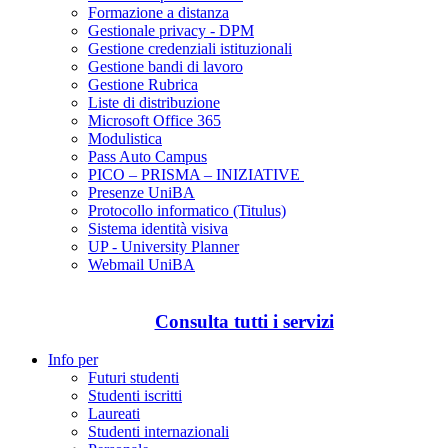
Formazione a distanza
Gestionale privacy - DPM
Gestione credenziali istituzionali
Gestione bandi di lavoro
Gestione Rubrica
Liste di distribuzione
Microsoft Office 365
Modulistica
Pass Auto Campus
PICO – PRISMA – INIZIATIVE
Presenze UniBA
Protocollo informatico (Titulus)
Sistema identità visiva
UP - University Planner
Webmail UniBA
Consulta tutti i servizi
Info per
Futuri studenti
Studenti iscritti
Laureati
Studenti internazionali