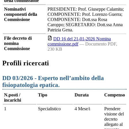
della commissione
Nominativi
PRESIDENTE: Prof. Giuseppe Calamita;
componenti della
COMPONENTE: Prof. Lorenzo Guerra;
Commissione
COMPONENTE: Dott.ssa Rosa
Caroppo; SEGRETARIO: Dott.ssa Anna
Patrizia Gena.
File decreto di
DD 16 del 21-01-2026 Nomina
nomina
commissione.pdf
— Documento PDF,
Commissione
230 KB
Profili ricercati
DD 03/2026 - Esperto nell’ambito della
fisiopatologia epatica.
N.posti /
Tipo
Durata
Compenso
incarichi
1
Specialistico
4 Mese/i
Prendere
visione del
decreto
allegato al