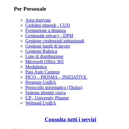
Per Personale
Area riservata
Cedolini stipendi - CUD
Formazione a distanza
Gestionale privacy - DPM
Gestione credenziali istituzionali
Gestione bandi di lavoro
Gestione Rubrica
Liste di distribuzione
Microsoft Office 365
Modulistica
Pass Auto Campus
PICO – PRISMA – INIZIATIVE
Presenze UniBA
Protocollo informatico (Titulus)
Sistema identità visiva
UP - University Planner
Webmail UniBA
Consulta tutti i servizi