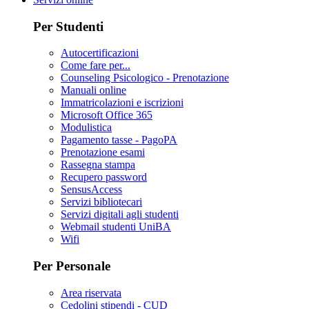
Per Studenti
Autocertificazioni
Come fare per...
Counseling Psicologico - Prenotazione
Manuali online
Immatricolazioni e iscrizioni
Microsoft Office 365
Modulistica
Pagamento tasse - PagoPA
Prenotazione esami
Rassegna stampa
Recupero password
SensusAccess
Servizi bibliotecari
Servizi digitali agli studenti
Webmail studenti UniBA
Wifi
Per Personale
Area riservata
Cedolini stipendi - CUD