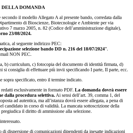
NE DELLA DOMANDA
 secondo il modello Allegato A al presente bando, corredata dalla
 Dipartimento di Bioscienze, Biotecnologie e Ambiente per via
lativo 7 marzo 2005, n. 82 (Codice dell’amministrazione digitale),
iorno 23/08/2024.
atica, al seguente indirizzo PEC:
ecipazione selezione bando DD n. 216 del 18/07/2024
”.
zzi mail NON PEC.
, b) curriculum, c) fotocopia del documento di identità firmata, d)
i si consiglia di effettuare più invii specificando I parte, II parte, ecc.
sopra specificato, entro il termine indicato.
e redatti esclusivamente in formato PDF.
La domanda dovrà essere
e dalla procedura selettiva.
Ai sensi dell’art. 39, comma 1, del
posta ad autentica, ma all’istanza dovrà essere allegata, a pena di
del candidato in corso di validità. La mancata sottoscrizione della
 pregiudica il diritto di ammissione alla selezione.
interessato.
di dispersione di comunicazioni dipendenti da inesatte indicazioni