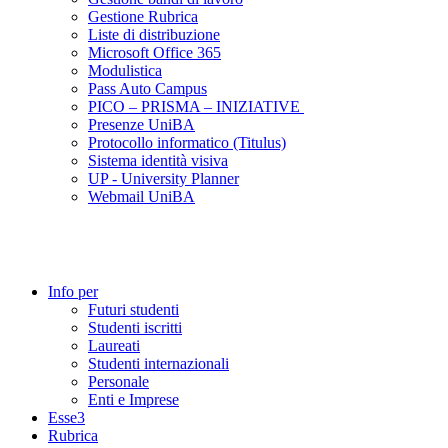
Gestione Rubrica
Liste di distribuzione
Microsoft Office 365
Modulistica
Pass Auto Campus
PICO – PRISMA – INIZIATIVE
Presenze UniBA
Protocollo informatico (Titulus)
Sistema identità visiva
UP - University Planner
Webmail UniBA
Info per
Futuri studenti
Studenti iscritti
Laureati
Studenti internazionali
Personale
Enti e Imprese
Esse3
Rubrica