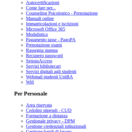
Autocertificazioni
Come fare per...
Counseling Psicologico - Prenotazione
Manuali online
Immatricolazioni e iscrizioni
Microsoft Office 365
Modulistica
Pagamento tasse - PagoPA
Prenotazione esami
Rassegna stampa
Recupero password
SensusAccess
Servizi bibliotecari
Servizi digitali agli studenti
Webmail studenti UniBA
Wifi
Per Personale
Area riservata
Cedolini stipendi - CUD
Formazione a distanza
Gestionale privacy - DPM
Gestione credenziali istituzionali
Gestione bandi di lavoro