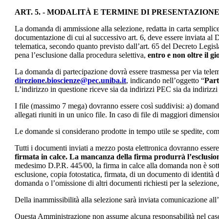
ART. 5. - MODALITÀ E TERMINE DI PRESENTAZIO
La domanda di ammissione alla selezione, redatta in carta semplice
documentazione di cui al successivo art. 6, deve essere inviata al
telematica, secondo quanto previsto dall’art. 65 del Decreto Legis
pena l’esclusione dalla procedura selettiva,
entro e non oltre il g
La domanda di partecipazione dovrà essere trasmessa per via telem
direzione.bioscienze@pec.uniba.it
, indicando nell’oggetto “
Part
L’indirizzo in questione riceve sia da indirizzi PEC sia da indiri
I file (massimo 7 mega) dovranno essere così suddivisi: a) domanda
allegati riuniti in un unico file. In caso di file di maggiori dimension
Le domande si considerano prodotte in tempo utile se spedite, come 
Tutti i documenti inviati a mezzo posta elettronica dovranno esser
firmata in calce. La mancanza della firma produrrà l’esclusion
medesimo D.P.R. 445/00, la firma in calce alla domanda non è sotto
esclusione, copia fotostatica, firmata, di un documento di identità 
domanda o l’omissione di altri documenti richiesti per la selezione,
Della inammissibilità alla selezione sarà inviata comunicazione all’
Questa Amministrazione non assume alcuna responsabilità nel caso 