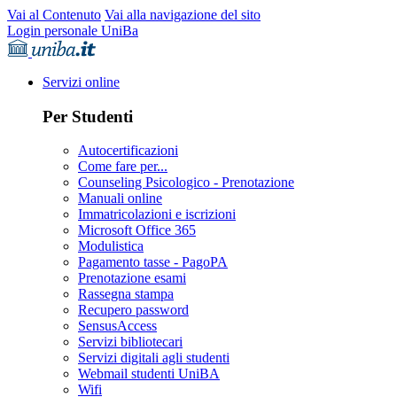
Vai al Contenuto
Vai alla navigazione del sito
Login personale UniBa
Servizi online
Per Studenti
Autocertificazioni
Come fare per...
Counseling Psicologico - Prenotazione
Manuali online
Immatricolazioni e iscrizioni
Microsoft Office 365
Modulistica
Pagamento tasse - PagoPA
Prenotazione esami
Rassegna stampa
Recupero password
SensusAccess
Servizi bibliotecari
Servizi digitali agli studenti
Webmail studenti UniBA
Wifi