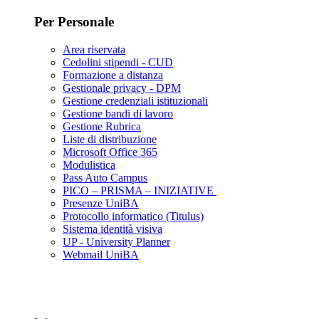
Per Personale
Area riservata
Cedolini stipendi - CUD
Formazione a distanza
Gestionale privacy - DPM
Gestione credenziali istituzionali
Gestione bandi di lavoro
Gestione Rubrica
Liste di distribuzione
Microsoft Office 365
Modulistica
Pass Auto Campus
PICO – PRISMA – INIZIATIVE
Presenze UniBA
Protocollo informatico (Titulus)
Sistema identità visiva
UP - University Planner
Webmail UniBA