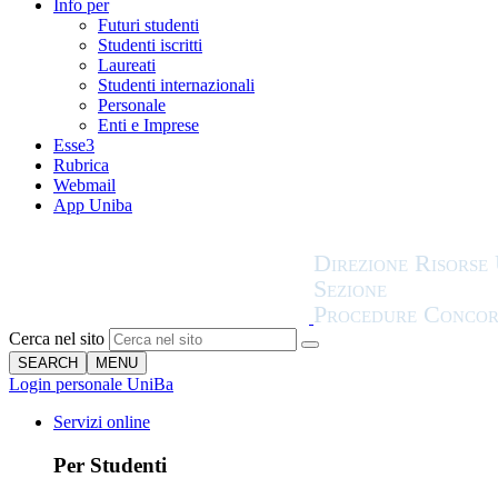
Info per
Futuri studenti
Studenti iscritti
Laureati
Studenti internazionali
Personale
Enti e Imprese
Esse3
Rubrica
Webmail
App Uniba
Cerca nel sito
SEARCH
MENU
Login personale UniBa
Servizi online
Per Studenti