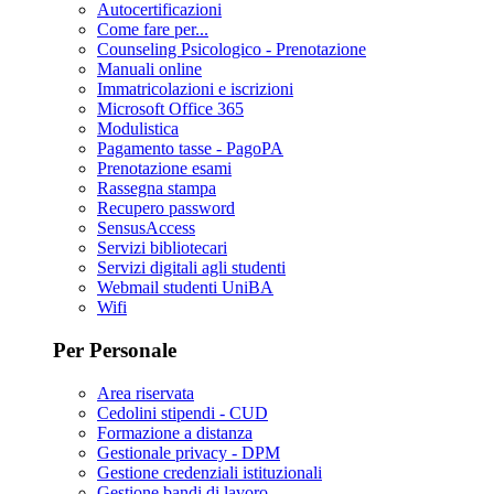
Autocertificazioni
Come fare per...
Counseling Psicologico - Prenotazione
Manuali online
Immatricolazioni e iscrizioni
Microsoft Office 365
Modulistica
Pagamento tasse - PagoPA
Prenotazione esami
Rassegna stampa
Recupero password
SensusAccess
Servizi bibliotecari
Servizi digitali agli studenti
Webmail studenti UniBA
Wifi
Per Personale
Area riservata
Cedolini stipendi - CUD
Formazione a distanza
Gestionale privacy - DPM
Gestione credenziali istituzionali
Gestione bandi di lavoro