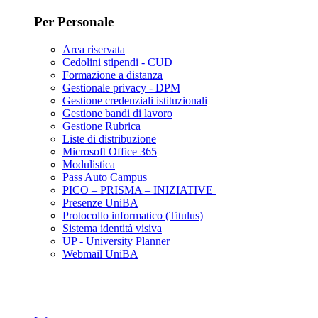
Per Personale
Area riservata
Cedolini stipendi - CUD
Formazione a distanza
Gestionale privacy - DPM
Gestione credenziali istituzionali
Gestione bandi di lavoro
Gestione Rubrica
Liste di distribuzione
Microsoft Office 365
Modulistica
Pass Auto Campus
PICO – PRISMA – INIZIATIVE
Presenze UniBA
Protocollo informatico (Titulus)
Sistema identità visiva
UP - University Planner
Webmail UniBA