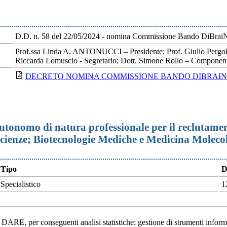
D.D. n. 58 del 22/05/2024 - nomina Commissione Bando DiBrai
Prof.ssa Linda A. ANTONUCCI – Presidente; Prof. Giulio Pergol
Riccarda Lomuscio - Segretario; Dott. Simone Rollo – Componente
DECRETO NOMINA COMMISSIONE BANDO DIBRAIN 2_2
tonomo di natura professionale per il reclutament
scienze; Biotecnologie Mediche e Medicina Molecol
Tipo
D
Specialistico
1
to DARE, per conseguenti analisi statistiche; gestione di strumenti informa