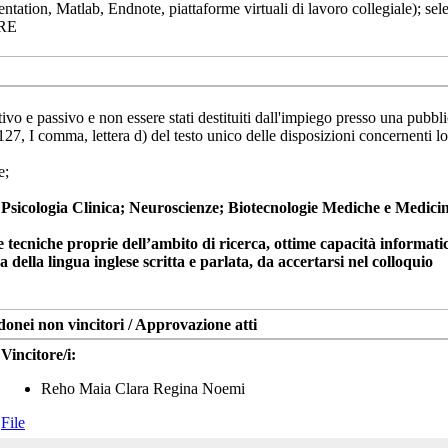
tation, Matlab, Endnote, piattaforme virtuali di lavoro collegiale); sele
ARE
tivo e passivo e non essere stati destituiti dall'impiego presso una pubb
t. 127, I comma, lettera d) del testo unico delle disposizioni concernenti l
e;
; Psicologia Clinica; Neuroscienze; Biotecnologie Mediche e Medicina
 e tecniche proprie dell’ambito di ricerca, ottime capacità informati
a della lingua inglese scritta e parlata, da accertarsi nel colloquio
donei non vincitori / Approvazione atti
Vincitore/i:
Reho Maia Clara Regina Noemi
File