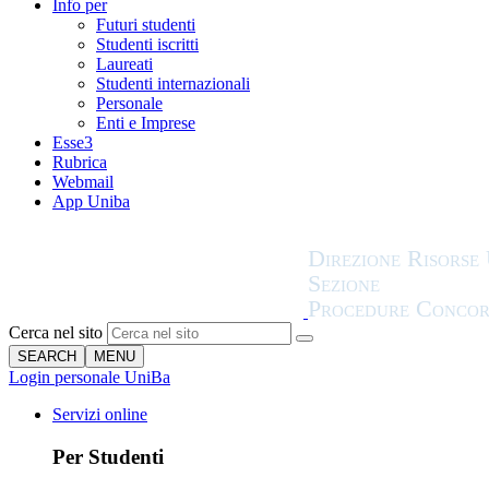
Info per
Futuri studenti
Studenti iscritti
Laureati
Studenti internazionali
Personale
Enti e Imprese
Esse3
Rubrica
Webmail
App Uniba
Cerca nel sito
SEARCH
MENU
Login personale UniBa
Servizi online
Per Studenti