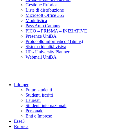
Gestione Rubrica
Liste di distribuzione
Microsoft Office 365
Modulistica
Pass Auto Campus
PICO – PRISMA – INIZIATIVE
Presenze UniBA
Protocollo informatico (Titulus)
Sistema identità visiva
UP - University Planner
Webmail UniBA
Info per
Futuri studenti
Studenti iscritti
Laureati
Studenti internazionali
Personale
Enti e Imprese
Esse3
Rubrica