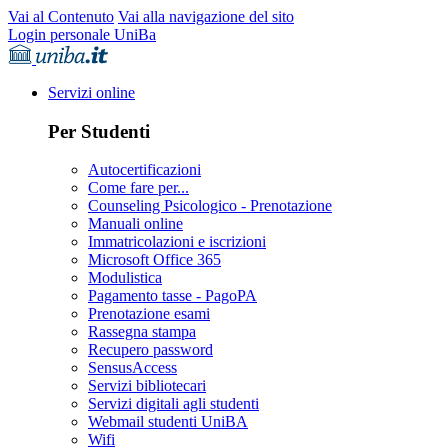
Vai al Contenuto
Vai alla navigazione del sito
Login personale UniBa
Servizi online
Per Studenti
Autocertificazioni
Come fare per...
Counseling Psicologico - Prenotazione
Manuali online
Immatricolazioni e iscrizioni
Microsoft Office 365
Modulistica
Pagamento tasse - PagoPA
Prenotazione esami
Rassegna stampa
Recupero password
SensusAccess
Servizi bibliotecari
Servizi digitali agli studenti
Webmail studenti UniBA
Wifi