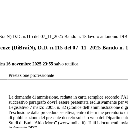
(DiBraiN) D.D. n.115 del 07_11_2025 Bando n. 18 lavoro autonomo D
cienze (DiBraiN), D.D. n.115 del 07_11_2025 Bando n
ca 16 novembre 2025 23:55
salvo rettifica.
Prestazione professionale
La domanda di ammissione, redatta in carta semplice secondo l’All
successivo paragrafo dovrà essere presentata esclusivamente per vi
Legislativo 7 marzo 2005, n. 82 (Codice dell’amministrazione digita
l’esclusione dalla procedura selettiva, entro il termine perentorio 
di pubblicazione del presente decreto sul sito web del Dipartiment
Studi di Bari “Aldo Moro” (www.uniba.it). Tutti i documenti invia
in formato PDF.