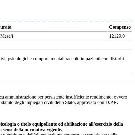
urata
Compenso
 Mese/i
12129.0
itivi, psicologici e comportamentali raccolti in pazienti con disturbi
lica amministrazione per persistente insufficiente rendimento, ovvero
o statuto degli impiegati civili dello Stato, approvato con D.P.R.
logia o titolo equipollente ed abilitazione all’esercizio della
i sensi della normativa vigente.
ella nutrizione e dell’alimentazione; comprovata esperienza nella