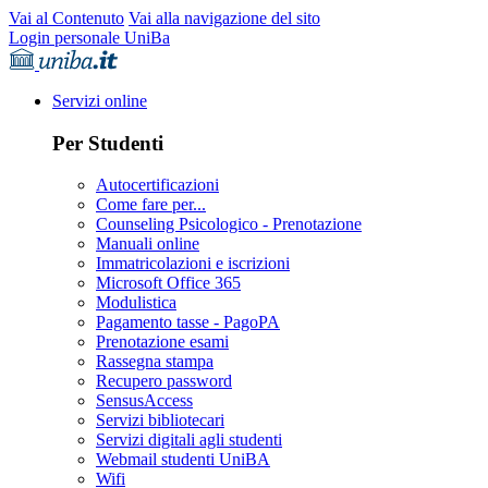
Vai al Contenuto
Vai alla navigazione del sito
Login personale UniBa
Servizi online
Per Studenti
Autocertificazioni
Come fare per...
Counseling Psicologico - Prenotazione
Manuali online
Immatricolazioni e iscrizioni
Microsoft Office 365
Modulistica
Pagamento tasse - PagoPA
Prenotazione esami
Rassegna stampa
Recupero password
SensusAccess
Servizi bibliotecari
Servizi digitali agli studenti
Webmail studenti UniBA
Wifi