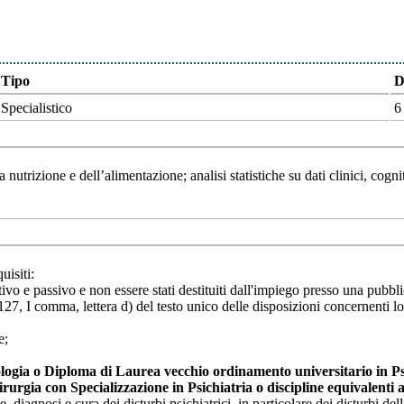
Tipo
D
Specialistico
6
 nutrizione e dell’alimentazione; analisi statistiche su dati clinici, cogn
uisiti:
tivo e passivo e non essere stati destituiti dall'impiego presso una pubb
t. 127, I comma, lettera d) del testo unico delle disposizioni concernenti l
e;
logia o Diploma di Laurea vecchio ordinamento universitario in Psico
urgia con Specializzazione in Psichiatria o discipline equivalenti a
, diagnosi e cura dei disturbi psichiatrici, in particolare dei disturbi d