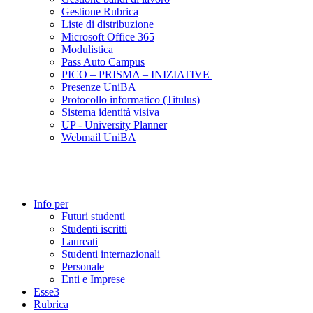
Gestione Rubrica
Liste di distribuzione
Microsoft Office 365
Modulistica
Pass Auto Campus
PICO – PRISMA – INIZIATIVE
Presenze UniBA
Protocollo informatico (Titulus)
Sistema identità visiva
UP - University Planner
Webmail UniBA
Info per
Futuri studenti
Studenti iscritti
Laureati
Studenti internazionali
Personale
Enti e Imprese
Esse3
Rubrica