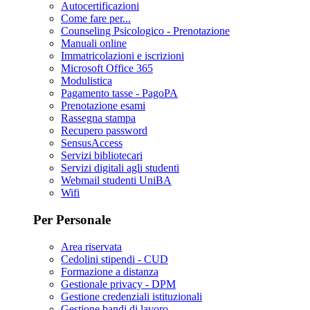
Autocertificazioni
Come fare per...
Counseling Psicologico - Prenotazione
Manuali online
Immatricolazioni e iscrizioni
Microsoft Office 365
Modulistica
Pagamento tasse - PagoPA
Prenotazione esami
Rassegna stampa
Recupero password
SensusAccess
Servizi bibliotecari
Servizi digitali agli studenti
Webmail studenti UniBA
Wifi
Per Personale
Area riservata
Cedolini stipendi - CUD
Formazione a distanza
Gestionale privacy - DPM
Gestione credenziali istituzionali
Gestione bandi di lavoro