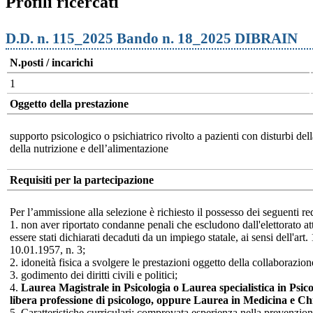
Profili ricercati
D.D. n. 115_2025 Bando n. 18_2025 DIBRAIN
N.posti / incarichi
1
Oggetto della prestazione
supporto psicologico o psichiatrico rivolto a pazienti con disturbi della
della nutrizione e dell’alimentazione
Requisiti per la partecipazione
Per l’ammissione alla selezione è richiesto il possesso dei seguenti req
1. non aver riportato condanne penali che escludono dall'elettorato at
essere stati dichiarati decaduti da un impiego statale, ai sensi dell'ar
10.01.1957, n. 3;
2. idoneità fisica a svolgere le prestazioni oggetto della collaborazion
3. godimento dei diritti civili e politici;
4.
Laurea Magistrale in Psicologia o Laurea specialistica in Psico
libera professione di psicologo, oppure Laurea in Medicina e Chir
5. Caratteristiche curriculari: comprovata esperienza nella prevenzione