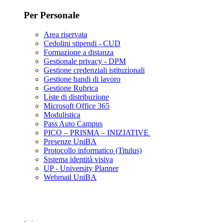
Per Personale
Area riservata
Cedolini stipendi - CUD
Formazione a distanza
Gestionale privacy - DPM
Gestione credenziali istituzionali
Gestione bandi di lavoro
Gestione Rubrica
Liste di distribuzione
Microsoft Office 365
Modulistica
Pass Auto Campus
PICO – PRISMA – INIZIATIVE
Presenze UniBA
Protocollo informatico (Titulus)
Sistema identità visiva
UP - University Planner
Webmail UniBA