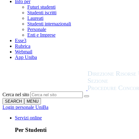
Info per
Futuri studenti
Studenti iscritti
Laureati
Studenti internazionali
Personale
Enti e Imprese
Esse3
Rubrica
Webmail
App Uniba
Cerca nel sito
SEARCH
MENU
Login personale UniBa
Servizi online
Per Studenti