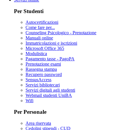
Per Studenti
Autocertificazioni
Come fare per...
Counseling Psicologico - Prenotazione
Manuali online
Immatricolazioni e iscrizioni
Microsoft Office 365
Modulistica
Pagamento tasse - PagoPA
Prenotazione esami
Rassegna stampa
Recupero password
SensusAccess
Servizi bibliotecari
Servizi digitali agli studenti
Webmail studenti UniBA
Wifi
Per Personale
Area riservata
Cedolini stipendi - CUD