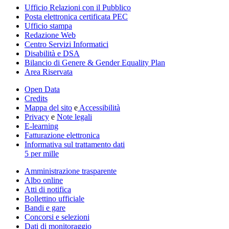
Ufficio Relazioni con il Pubblico
Posta elettronica certificata PEC
Ufficio stampa
Redazione Web
Centro Servizi Informatici
Disabilità e DSA
Bilancio di Genere & Gender Equality Plan
Area Riservata
Open Data
Credits
Mappa del sito
e
Accessibilità
Privacy
e
Note legali
E-learning
Fatturazione elettronica
Informativa sul trattamento dati
5 per mille
Amministrazione trasparente
Albo online
Atti di notifica
Bollettino ufficiale
Bandi e gare
Concorsi e selezioni
Dati di monitoraggio