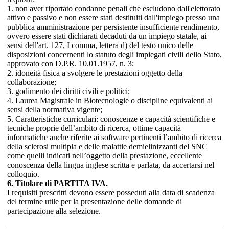
1. non aver riportato condanne penali che escludono dall'elettorato
attivo e passivo e non essere stati destituiti dall'impiego presso una
pubblica amministrazione per persistente insufficiente rendimento,
ovvero essere stati dichiarati decaduti da un impiego statale, ai
sensi dell'art. 127, I comma, lettera d) del testo unico delle
disposizioni concernenti lo statuto degli impiegati civili dello Stato,
approvato con D.P.R. 10.01.1957, n. 3;
2. idoneità fisica a svolgere le prestazioni oggetto della
collaborazione;
3. godimento dei diritti civili e politici;
4. Laurea Magistrale in Biotecnologie o discipline equivalenti ai
sensi della normativa vigente;
5. Caratteristiche curriculari: conoscenze e capacità scientifiche e
tecniche proprie dell’ambito di ricerca, ottime capacità
informatiche anche riferite ai software pertinenti l’ambito di ricerca
della sclerosi multipla e delle malattie demielinizzanti del SNC
come quelli indicati nell’oggetto della prestazione, eccellente
conoscenza della lingua inglese scritta e parlata, da accertarsi nel
colloquio.
6. Titolare di PARTITA IVA.
I requisiti prescritti devono essere posseduti alla data di scadenza
del termine utile per la presentazione delle domande di
partecipazione alla selezione.