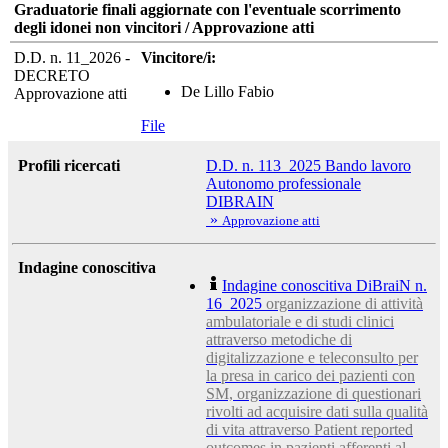
Graduatorie finali aggiornate con l'eventuale scorrimento
degli idonei non vincitori / Approvazione atti
D.D. n. 11_2026 -
Vincitore/i:
DECRETO
De Lillo Fabio
Approvazione atti
File
Profili ricercati
D.D. n. 113_2025 Bando lavoro
Autonomo professionale
DIBRAIN
»
Approvazione atti
Indagine conoscitiva
Indagine conoscitiva DiBraiN n.
16_2025
organizzazione di attività
ambulatoriale e di studi clinici
attraverso metodiche di
digitalizzazione e teleconsulto per
la presa in carico dei pazienti con
SM, organizzazione di questionari
rivolti ad acquisire dati sulla qualità
di vita attraverso Patient reported
outcomes in pazienti afferenti al