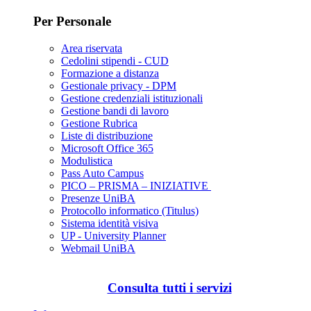
Per Personale
Area riservata
Cedolini stipendi - CUD
Formazione a distanza
Gestionale privacy - DPM
Gestione credenziali istituzionali
Gestione bandi di lavoro
Gestione Rubrica
Liste di distribuzione
Microsoft Office 365
Modulistica
Pass Auto Campus
PICO – PRISMA – INIZIATIVE
Presenze UniBA
Protocollo informatico (Titulus)
Sistema identità visiva
UP - University Planner
Webmail UniBA
Consulta tutti i servizi