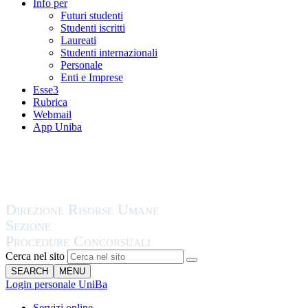
Info per
Futuri studenti
Studenti iscritti
Laureati
Studenti internazionali
Personale
Enti e Imprese
Esse3
Rubrica
Webmail
App Uniba
Cerca nel sito
SEARCH
MENU
Login personale UniBa
Servizi online