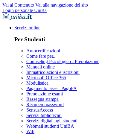
Vai al Contenuto
Vai alla navigazione del sito
Login personale UniBa
Servizi online
Per Studenti
Autocertificazioni
Come fare per...
Counseling Psicologico - Prenotazione
Manuali online
Immatricolazioni e iscrizioni
Microsoft Office 365
Modulistica
Pagamento tasse - PagoPA
Prenotazione esami
Rassegna stampa
Recupero password
SensusAccess
Servizi bibliotecari
Servizi digitali agli studenti
Webmail studenti UniBA
Wifi