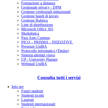
Formazione a distanza
Gestionale privacy - DPM
Gestione credenziali istituzionali
Gestione bandi di lavoro
Gestione Rubrica
Liste di distribuzione
Microsoft Office 365
Modulistica
Pass Auto Campus
PICO – PRISMA – INIZIATIVE
Presenze UniBA
Protocollo informatico (Titulus)
Sistema identità visiva
UP - University Planner
Webmail UniBA
Consulta tutti i servizi
Info per
Futuri studenti
Studenti iscritti
Laureati
Studenti internazionali