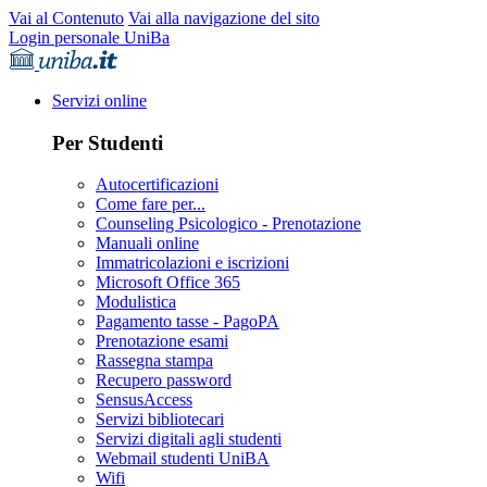
Vai al Contenuto
Vai alla navigazione del sito
Login personale UniBa
Servizi online
Per Studenti
Autocertificazioni
Come fare per...
Counseling Psicologico - Prenotazione
Manuali online
Immatricolazioni e iscrizioni
Microsoft Office 365
Modulistica
Pagamento tasse - PagoPA
Prenotazione esami
Rassegna stampa
Recupero password
SensusAccess
Servizi bibliotecari
Servizi digitali agli studenti
Webmail studenti UniBA
Wifi