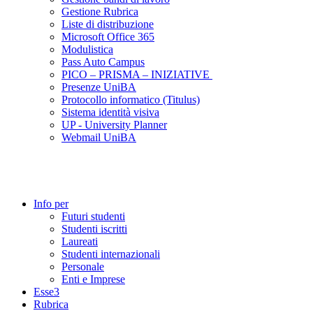
Gestione Rubrica
Liste di distribuzione
Microsoft Office 365
Modulistica
Pass Auto Campus
PICO – PRISMA – INIZIATIVE
Presenze UniBA
Protocollo informatico (Titulus)
Sistema identità visiva
UP - University Planner
Webmail UniBA
Info per
Futuri studenti
Studenti iscritti
Laureati
Studenti internazionali
Personale
Enti e Imprese
Esse3
Rubrica