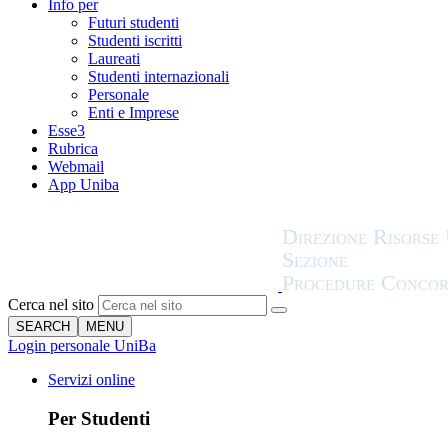
Info per
Futuri studenti
Studenti iscritti
Laureati
Studenti internazionali
Personale
Enti e Imprese
Esse3
Rubrica
Webmail
App Uniba
Cerca nel sito
SEARCH
MENU
Login personale UniBa
Servizi online
Per Studenti