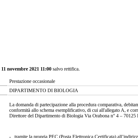
ì 11 novembre 2021 11:00
salvo rettifica.
Prestazione occasionale
DIPARTIMENTO DI BIOLOGIA
La domanda di partecipazione alla procedura comparativa, debitamen
conformità allo schema esemplificativo, di cui all'allegato A, e corre
Direttore del Dipartimento di Biologia Via Orabona n° 4 – 70125 B
- tramite la propria PEC (Posta Elettronica Certificata) all’indiriz