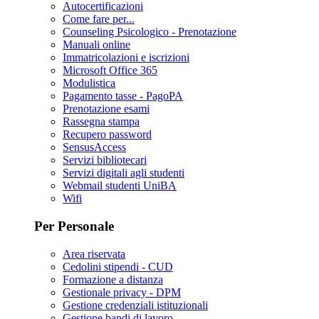
Autocertificazioni
Come fare per...
Counseling Psicologico - Prenotazione
Manuali online
Immatricolazioni e iscrizioni
Microsoft Office 365
Modulistica
Pagamento tasse - PagoPA
Prenotazione esami
Rassegna stampa
Recupero password
SensusAccess
Servizi bibliotecari
Servizi digitali agli studenti
Webmail studenti UniBA
Wifi
Per Personale
Area riservata
Cedolini stipendi - CUD
Formazione a distanza
Gestionale privacy - DPM
Gestione credenziali istituzionali
Gestione bandi di lavoro