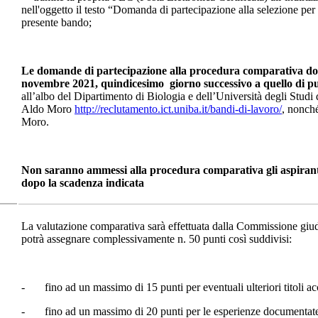
nell'oggetto il testo “Domanda di partecipazione alla selezione per 
presente bando;
Le domande di partecipazione alla procedura comparativa dovr
novembre 2021, quindicesimo giorno successivo a quello di p
all’albo del Dipartimento di Biologia e dell’Università degli Studi 
Aldo Moro
http://reclutamento.ict.uniba.it/bandi-di-lavoro/
, nonché
Moro.
Non saranno ammessi alla procedura comparativa gli aspiranti
dopo la scadenza indicata
La valutazione comparativa sarà effettuata dalla Commissione giudi
potrà assegnare complessivamente n. 50 punti così suddivisi:
- fino ad un massimo di 15 punti per eventuali ulteriori titoli acca
- fino ad un massimo di 20 punti per le esperienze documentate già