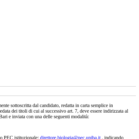
te sottoscritta dal candidato, redatta in carta semplice in
data dei titoli di cui al successivo art. 7, deve essere indirizzata al
ari e inviata con una delle seguenti modalità:
zo PEC istituzionale:
direttore.biologia@pec.uniba.it
, indicando