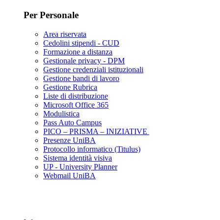
Per Personale
Area riservata
Cedolini stipendi - CUD
Formazione a distanza
Gestionale privacy - DPM
Gestione credenziali istituzionali
Gestione bandi di lavoro
Gestione Rubrica
Liste di distribuzione
Microsoft Office 365
Modulistica
Pass Auto Campus
PICO – PRISMA – INIZIATIVE
Presenze UniBA
Protocollo informatico (Titulus)
Sistema identità visiva
UP - University Planner
Webmail UniBA