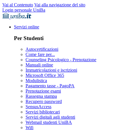
Vai al Contenuto
Vai alla navigazione del sito
Login personale UniBa
Servizi online
Per Studenti
Autocertificazioni
Come fare per...
Counseling Psicologico - Prenotazione
Manuali online
Immatricolazioni e iscrizioni
Microsoft Office 365
Modulistica
Pagamento tasse - PagoPA
Prenotazione esami
Rassegna stampa
Recupero password
SensusAccess
Servizi bibliotecari
Servizi digitali agli studenti
Webmail studenti UniBA
Wifi