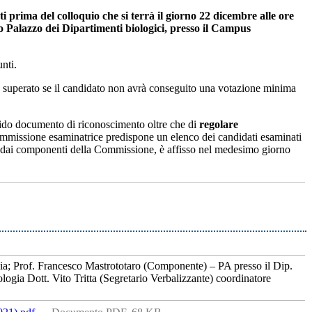
ati prima del colloquio che si terrà il giorno 22 dicembre alle ore
o Palazzo dei Dipartimenti biologici, presso il Campus
nti.
erà superato se il candidato non avrà conseguito una votazione minima
alido documento di riconoscimento oltre che di
regolare
ommissione esaminatrice predispone un elenco dei candidati esaminati
to dai componenti della Commissione, è affisso nel medesimo giorno
ogia; Prof. Francesco Mastrototaro (Componente) – PA presso il Dip.
logia Dott. Vito Tritta (Segretario Verbalizzante) coordinatore