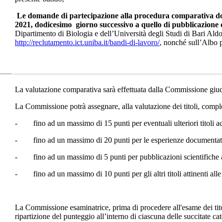
Le domande di partecipazione alla procedura comparativa dov
2021, dodicesimo giorno successivo a quello di pubblicazione
Dipartimento di Biologia e dell’Università degli Studi di Bari Ald
http://reclutamento.ict.uniba.it/bandi-di-lavoro/
, nonché sull’Albo p
La valutazione comparativa sarà effettuata dalla Commissione giudica
La Commissione potrà assegnare, alla valutazione dei titoli, compl
- fino ad un massimo di 15 punti per eventuali ulteriori titoli acca
- fino ad un massimo di 20 punti per le esperienze documentate gi
- fino ad un massimo di 5 punti per pubblicazioni scientifiche atti
- fino ad un massimo di 10 punti per gli altri titoli attinenti alle
La Commissione esaminatrice, prima di procedere all'esame dei titoli,
ripartizione del punteggio all’interno di ciascuna delle succitate ca