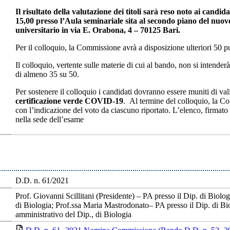
Il risultato della valutazione dei titoli sarà reso noto ai candid
15,00 presso l’Aula seminariale sita al secondo piano del nuov
universitario in via E. Orabona, 4 – 70125 Bari.
Per il colloquio, la Commissione avrà a disposizione ulteriori 50 pu
Il colloquio, vertente sulle materie di cui al bando, non si intend
di almeno 35 su 50.
Per sostenere il colloquio i candidati dovranno essere muniti di v
certificazione verde COVID-19
. Al termine del colloquio, la C
con l’indicazione del voto da ciascuno riportato. L’elenco, firma
nella sede dell’esame
D.D. n. 61/2021
Prof. Giovanni Scillitani (Presidente) – PA presso il Dip. di Biol
di Biologia; Prof.ssa Maria Mastrodonato– PA presso il Dip. di Bio
amministrativo del Dip., di Biologia