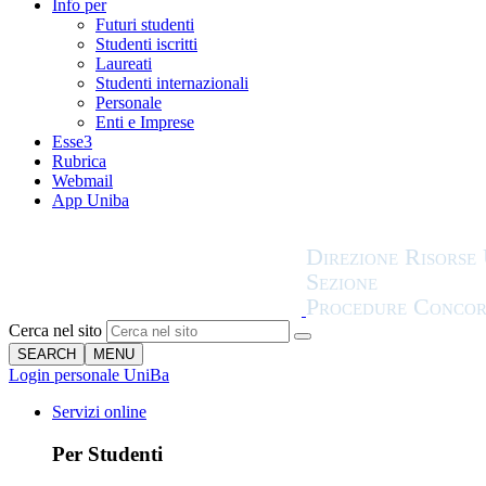
Info per
Futuri studenti
Studenti iscritti
Laureati
Studenti internazionali
Personale
Enti e Imprese
Esse3
Rubrica
Webmail
App Uniba
Cerca nel sito
SEARCH
MENU
Login personale UniBa
Servizi online
Per Studenti