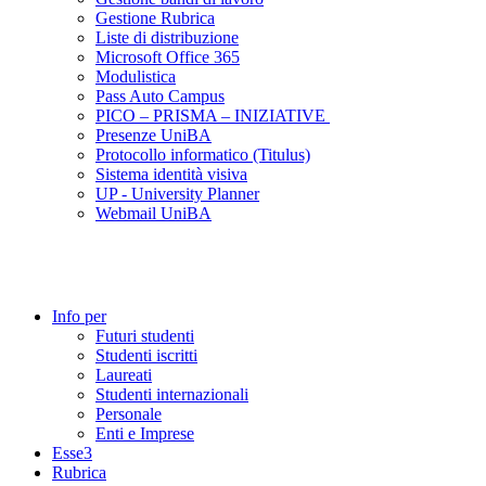
Gestione Rubrica
Liste di distribuzione
Microsoft Office 365
Modulistica
Pass Auto Campus
PICO – PRISMA – INIZIATIVE
Presenze UniBA
Protocollo informatico (Titulus)
Sistema identità visiva
UP - University Planner
Webmail UniBA
Info per
Futuri studenti
Studenti iscritti
Laureati
Studenti internazionali
Personale
Enti e Imprese
Esse3
Rubrica