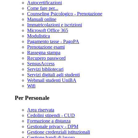
Autocertificazioni
Come fare per...
Counseling Psicologico - Prenotazione
Manuali online
Immatricolazioni e iscrizioni
Microsoft Office 365
Modulistica
Pagamento tasse - PagoPA
Prenotazione esami
Rassegna stampa
Recupero password
SensusAccess
Servizi bibliotecari
Servizi digitali agli studenti
Webmail studenti UniBA
Wifi
Per Personale
Area riservata
Cedolini stipendi - CUD
Formazione a distanza
Gestionale privacy - DPM
Gestione credenziali istituzionali
Gestione bandi di lavoro