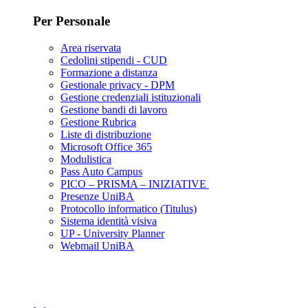
Per Personale
Area riservata
Cedolini stipendi - CUD
Formazione a distanza
Gestionale privacy - DPM
Gestione credenziali istituzionali
Gestione bandi di lavoro
Gestione Rubrica
Liste di distribuzione
Microsoft Office 365
Modulistica
Pass Auto Campus
PICO – PRISMA – INIZIATIVE
Presenze UniBA
Protocollo informatico (Titulus)
Sistema identità visiva
UP - University Planner
Webmail UniBA