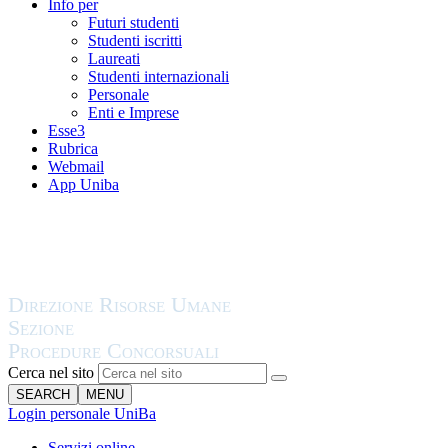
Info per
Futuri studenti
Studenti iscritti
Laureati
Studenti internazionali
Personale
Enti e Imprese
Esse3
Rubrica
Webmail
App Uniba
Cerca nel sito
SEARCH
MENU
Login personale UniBa
Servizi online