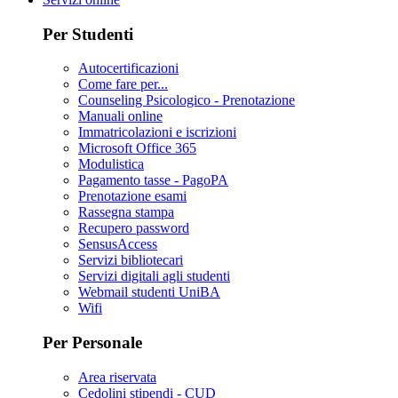
Per Studenti
Autocertificazioni
Come fare per...
Counseling Psicologico - Prenotazione
Manuali online
Immatricolazioni e iscrizioni
Microsoft Office 365
Modulistica
Pagamento tasse - PagoPA
Prenotazione esami
Rassegna stampa
Recupero password
SensusAccess
Servizi bibliotecari
Servizi digitali agli studenti
Webmail studenti UniBA
Wifi
Per Personale
Area riservata
Cedolini stipendi - CUD