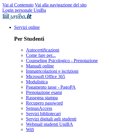
Vai al Contenuto
Vai alla navigazione del sito
Login personale UniBa
Servizi online
Per Studenti
Autocertificazioni
Come fare per...
Counseling Psicologico - Prenotazione
Manuali online
Immatricolazioni e iscrizioni
Microsoft Office 365
Modulistica
Pagamento tasse - PagoPA
Prenotazione esami
Rassegna stampa
Recupero password
SensusAccess
Servizi bibliotecari
Servizi digitali agli studenti
Webmail studenti UniBA
Wifi