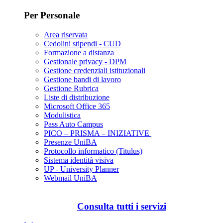
Per Personale
Area riservata
Cedolini stipendi - CUD
Formazione a distanza
Gestionale privacy - DPM
Gestione credenziali istituzionali
Gestione bandi di lavoro
Gestione Rubrica
Liste di distribuzione
Microsoft Office 365
Modulistica
Pass Auto Campus
PICO – PRISMA – INIZIATIVE
Presenze UniBA
Protocollo informatico (Titulus)
Sistema identità visiva
UP - University Planner
Webmail UniBA
Consulta tutti i servizi