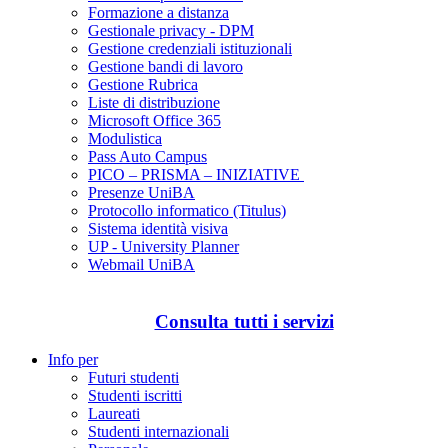
Formazione a distanza
Gestionale privacy - DPM
Gestione credenziali istituzionali
Gestione bandi di lavoro
Gestione Rubrica
Liste di distribuzione
Microsoft Office 365
Modulistica
Pass Auto Campus
PICO – PRISMA – INIZIATIVE
Presenze UniBA
Protocollo informatico (Titulus)
Sistema identità visiva
UP - University Planner
Webmail UniBA
Consulta tutti i servizi
Info per
Futuri studenti
Studenti iscritti
Laureati
Studenti internazionali