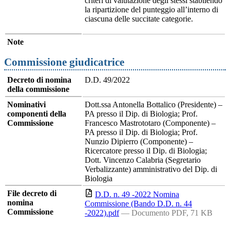
criteri di valutazione degli stessi stabilendo
la ripartizione del punteggio all’interno di
ciascuna delle succitate categorie.
Note
Commissione giudicatrice
Decreto di nomina
D.D. 49/2022
della commissione
Nominativi
Dott.ssa Antonella Bottalico (Presidente) –
componenti della
PA presso il Dip. di Biologia; Prof.
Commissione
Francesco Mastrototaro (Componente) –
PA presso il Dip. di Biologia; Prof.
Nunzio Dipierro (Componente) –
Ricercatore presso il Dip. di Biologia;
Dott. Vincenzo Calabria (Segretario
Verbalizzante) amministrativo del Dip. di
Biologia
File decreto di
D.D. n. 49 -2022 Nomina
nomina
Commissione (Bando D.D. n. 44
Commissione
-2022).pdf
— Documento PDF, 71 KB