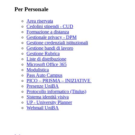
Per Personale
Area riservata
Cedolini stipendi - CUD
Formazione a distanza
Gestionale privacy - DPM
Gestione credenziali istituzionali
Gestione bandi di lavoro
Gestione Rubrica
Liste di distribuzione
Microsoft Office 365
Modulistica
Pass Auto Campus
PICO – PRISMA – INIZIATIVE
Presenze UniBA
Protocollo informatico (Titulus)
Sistema identità visiva
UP - University Planner
Webmail UniBA