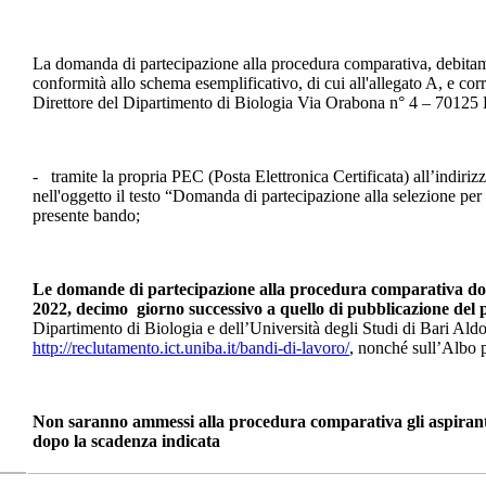
La domanda di partecipazione alla procedura comparativa, debitamen
conformità allo schema esemplificativo, di cui all'allegato A, e corre
Direttore del Dipartimento di Biologia Via Orabona n° 4 – 70125 B
- tramite la propria PEC (Posta Elettronica Certificata) all’indiriz
nell'oggetto il testo “Domanda di partecipazione alla selezione per 
presente bando;
Le domande di partecipazione alla procedura comparativa dov
2022, decimo giorno successivo a quello di pubblicazione del
Dipartimento di Biologia e dell’Università degli Studi di Bari Ald
http://reclutamento.ict.uniba.it/bandi-di-lavoro/
, nonché sull’Albo p
Non saranno ammessi alla procedura comparativa gli aspiranti
dopo la scadenza indicata