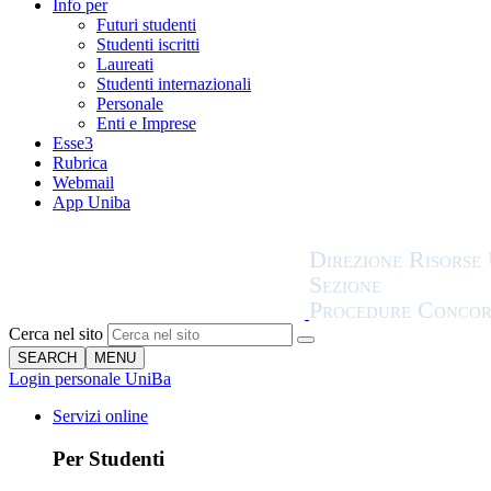
Info per
Futuri studenti
Studenti iscritti
Laureati
Studenti internazionali
Personale
Enti e Imprese
Esse3
Rubrica
Webmail
App Uniba
Cerca nel sito
SEARCH
MENU
Login personale UniBa
Servizi online
Per Studenti