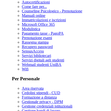
Autocertificazioni
Come fare per...
Counseling Psicologico - Prenotazione
Manuali online
Immatricolazioni e iscrizioni
Microsoft Office 365
Modulistica
Pagamento tasse - PagoPA
Prenotazione esami
Rassegna stampa
Recupero password
SensusAccess
Servizi bibliotecari
Servizi digitali agli studenti
Webmail studenti UniBA
Wifi
Per Personale
Area riservata
Cedolini stipendi - CUD
Formazione a distanza
Gestionale privacy - DPM
Gestione credenziali istituzionali
Gestione bandi di lavoro