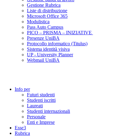
Gestione Rubrica
Liste di distribuzione
Microsoft Office 365
Modulistica
Pass Auto Campus
PICO – PRISMA – INIZIATIVE
Presenze UniBA
Protocollo informatico (Titulus)
Sistema identità visiva
UP - University Planner
Webmail UniBA
Info per
Futuri studenti
Studenti iscritti
Laureati
Studenti internazionali
Personale
Enti e Imprese
Esse3
Rubrica