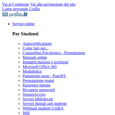
Vai al Contenuto
Vai alla navigazione del sito
Login personale UniBa
Servizi online
Per Studenti
Autocertificazioni
Come fare per...
Counseling Psicologico - Prenotazione
Manuali online
Immatricolazioni e iscrizioni
Microsoft Office 365
Modulistica
Pagamento tasse - PagoPA
Prenotazione esami
Rassegna stampa
Recupero password
SensusAccess
Servizi bibliotecari
Servizi digitali agli studenti
Webmail studenti UniBA
Wifi