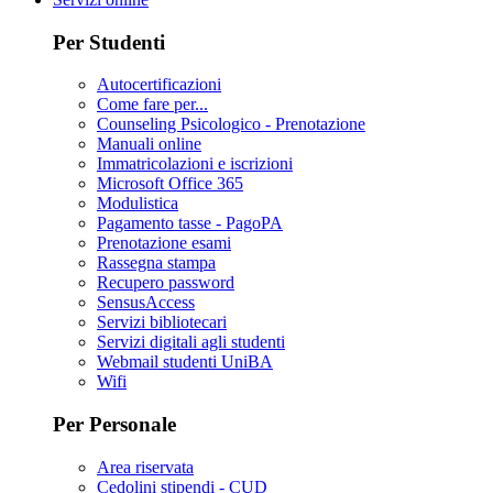
Per Studenti
Autocertificazioni
Come fare per...
Counseling Psicologico - Prenotazione
Manuali online
Immatricolazioni e iscrizioni
Microsoft Office 365
Modulistica
Pagamento tasse - PagoPA
Prenotazione esami
Rassegna stampa
Recupero password
SensusAccess
Servizi bibliotecari
Servizi digitali agli studenti
Webmail studenti UniBA
Wifi
Per Personale
Area riservata
Cedolini stipendi - CUD