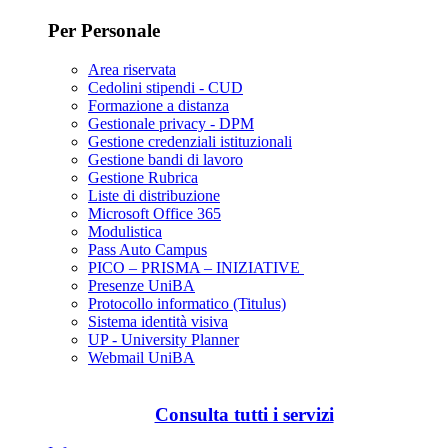
Per Personale
Area riservata
Cedolini stipendi - CUD
Formazione a distanza
Gestionale privacy - DPM
Gestione credenziali istituzionali
Gestione bandi di lavoro
Gestione Rubrica
Liste di distribuzione
Microsoft Office 365
Modulistica
Pass Auto Campus
PICO – PRISMA – INIZIATIVE
Presenze UniBA
Protocollo informatico (Titulus)
Sistema identità visiva
UP - University Planner
Webmail UniBA
Consulta tutti i servizi