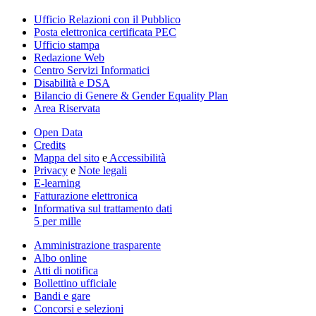
Ufficio Relazioni con il Pubblico
Posta elettronica certificata PEC
Ufficio stampa
Redazione Web
Centro Servizi Informatici
Disabilità e DSA
Bilancio di Genere & Gender Equality Plan
Area Riservata
Open Data
Credits
Mappa del sito
e
Accessibilità
Privacy
e
Note legali
E-learning
Fatturazione elettronica
Informativa sul trattamento dati
5 per mille
Amministrazione trasparente
Albo online
Atti di notifica
Bollettino ufficiale
Bandi e gare
Concorsi e selezioni