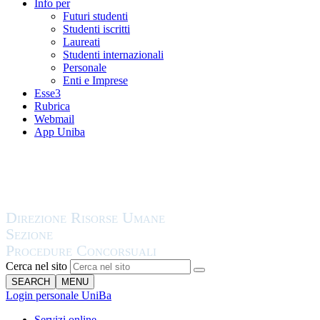
Info per
Futuri studenti
Studenti iscritti
Laureati
Studenti internazionali
Personale
Enti e Imprese
Esse3
Rubrica
Webmail
App Uniba
Cerca nel sito
SEARCH
MENU
Login personale UniBa
Servizi online