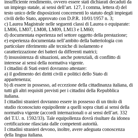
insufficiente rendimento, ovvero essere stati dichiarati decaduti da
un impiego statale, ai sensi dell’art. 127, I comma, lettera d) del
testo unico delle disposizioni concernenti lo statuto degli impiegati
civili dello Stato, approvato con D.P.R. 10/01/1957 n. 3;
c) Laurea Magistrale nelle seguenti classi di Laurea o equiparate:
LM06, LM07, LM08, LM09, LM13 e LM60;
d) documentata esperienza nel settore oggetto della prestazione;
e) esperienza documentata nell’ambito della batteriologia con
particolare riferimento alle tecniche di isolamento e
caratterizzazione dei batteri da differenti matrici;
f) insussistenza di situazioni, anche potenziali, di conflitto di
interesse ai sensi della normativa vigente.
I cittadini di Stati esteri dovranno attestare:
a) il godimento dei diritti civili e politici dello Stato di
appartenenza;
b) di essere in possesso, ad eccezione della cittadinanza italiana, di
tutti gli altri requisiti previsti per i cittadini della Repubblica
italiana.
I cittadini stranieri dovranno essere in possesso di un titolo di
studio riconosciuto equipollente a quelli sopra citati ai sensi della
normativa vigente (accordi internazionali o ai sensi dell’art. 332
del T.U. n. 1592/33). Tale equipollenza dovrà risultare da idonea
certificazione rilasciata dalle competenti autorità.
I cittadini stranieri devono, inoltre, avere adeguata conoscenza
della lingua italiana.