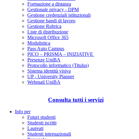
Formazione a distanza
Gestionale privacy - DPM
Gestione credenziali istituzionali
Gestione bandi di lavoro
Gestione Rubrica
Liste di distribuzione
Microsoft Office 365
Modulistica
Pass Auto Campus
PICO – PRISMA – INIZIATIVE
Presenze UniBA
Protocollo informatico (Titulus)
Sistema identità visiva
UP - University Planner
Webmail UniBA
Consulta tutti i servizi
Info per
Futuri studenti
Studenti iscritti
Laureati
Studenti internazionali