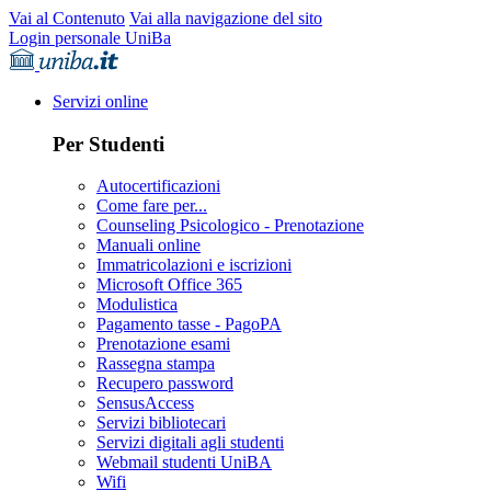
Vai al Contenuto
Vai alla navigazione del sito
Login personale UniBa
Servizi online
Per Studenti
Autocertificazioni
Come fare per...
Counseling Psicologico - Prenotazione
Manuali online
Immatricolazioni e iscrizioni
Microsoft Office 365
Modulistica
Pagamento tasse - PagoPA
Prenotazione esami
Rassegna stampa
Recupero password
SensusAccess
Servizi bibliotecari
Servizi digitali agli studenti
Webmail studenti UniBA
Wifi