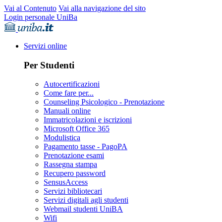
Vai al Contenuto
Vai alla navigazione del sito
Login personale UniBa
Servizi online
Per Studenti
Autocertificazioni
Come fare per...
Counseling Psicologico - Prenotazione
Manuali online
Immatricolazioni e iscrizioni
Microsoft Office 365
Modulistica
Pagamento tasse - PagoPA
Prenotazione esami
Rassegna stampa
Recupero password
SensusAccess
Servizi bibliotecari
Servizi digitali agli studenti
Webmail studenti UniBA
Wifi