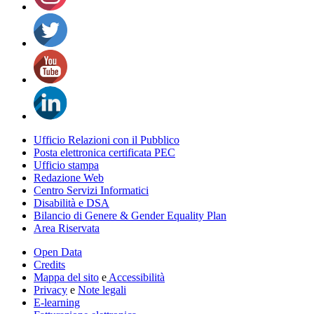
Ufficio Relazioni con il Pubblico
Posta elettronica certificata PEC
Ufficio stampa
Redazione Web
Centro Servizi Informatici
Disabilità e DSA
Bilancio di Genere & Gender Equality Plan
Area Riservata
Open Data
Credits
Mappa del sito
e
Accessibilità
Privacy
e
Note legali
E-learning