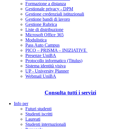
Formazione a distanza
Gestionale privacy - DPM
Gestione credenziali istituzionali
Gestione bandi di lavoro
Gestione Rubrica
Liste di distribuzione
Microsoft Office 365
Modulistica
Pass Auto Campus
PICO – PRISMA – INIZIATIVE
Presenze UniBA
Protocollo informatico (Titulus)
Sistema identità visiva
UP - University Planner
Webmail UniBA
Consulta tutti i servizi
Info per
Futuri studenti
Studenti iscritti
Laureati
Studenti internazionali