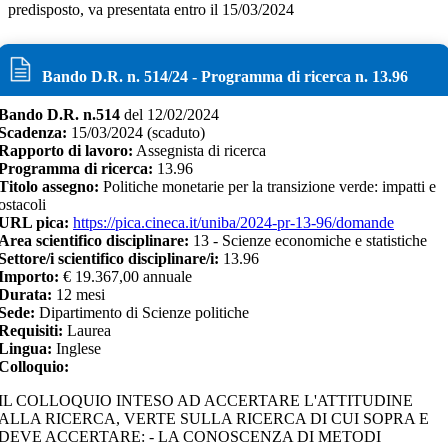
predisposto, va presentata entro il 15/03/2024
Bando D.R. n.
514
/
24
- Programma di ricerca n.
13.96
Bando D.R. n.
514
del
12/02/2024
Scadenza:
15/03/2024
(scaduto)
Rapporto di lavoro:
Assegnista di ricerca
Programma di ricerca:
13.96
Titolo assegno:
Politiche monetarie per la transizione verde: impatti e
ostacoli
URL pica:
https://pica.cineca.it/uniba/2024-pr-13-96/domande
Area scientifico disciplinare:
13 - Scienze economiche e statistiche
Settore/i scientifico disciplinare/i:
13.96
Importo:
€
19.367,00 annuale
Durata:
12
mesi
Sede:
Dipartimento di Scienze politiche
Requisiti:
Laurea
Lingua:
Inglese
Colloquio:
IL COLLOQUIO INTESO AD ACCERTARE L'ATTITUDINE
ALLA RICERCA, VERTE SULLA RICERCA DI CUI SOPRA E
DEVE ACCERTARE: - LA CONOSCENZA DI METODI