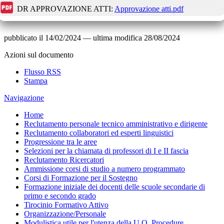
DR APPROVAZIONE ATTI:
Approvazione atti.pdf
pubblicato il
14/02/2024
—
ultima modifica
28/08/2024
Azioni sul documento
Flusso RSS
Stampa
Navigazione
Home
Reclutamento personale tecnico amministrativo e dirigente
Reclutamento collaboratori ed esperti linguistici
Progressione tra le aree
Selezioni per la chiamata di professori di I e II fascia
Reclutamento Ricercatori
Ammissione corsi di studio a numero programmato
Corsi di Formazione per il Sostegno
Formazione iniziale dei docenti delle scuole secondarie di
primo e secondo grado
Tirocinio Formativo Attivo
Organizzazione/Personale
Modulistica utile per l'utenza della U.O. Procedure