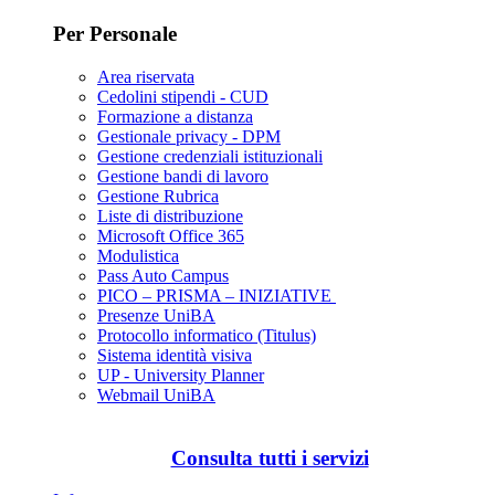
Per Personale
Area riservata
Cedolini stipendi - CUD
Formazione a distanza
Gestionale privacy - DPM
Gestione credenziali istituzionali
Gestione bandi di lavoro
Gestione Rubrica
Liste di distribuzione
Microsoft Office 365
Modulistica
Pass Auto Campus
PICO – PRISMA – INIZIATIVE
Presenze UniBA
Protocollo informatico (Titulus)
Sistema identità visiva
UP - University Planner
Webmail UniBA
Consulta tutti i servizi