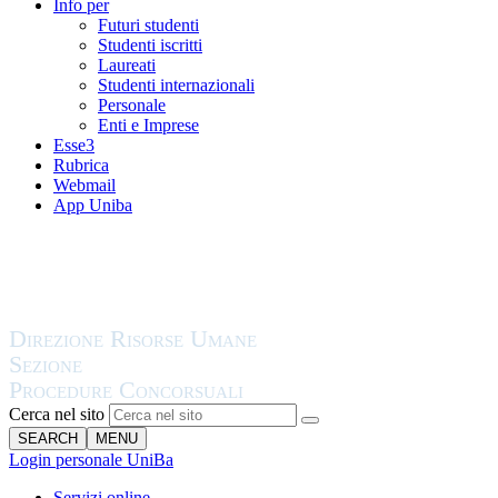
Info per
Futuri studenti
Studenti iscritti
Laureati
Studenti internazionali
Personale
Enti e Imprese
Esse3
Rubrica
Webmail
App Uniba
Cerca nel sito
SEARCH
MENU
Login personale UniBa
Servizi online