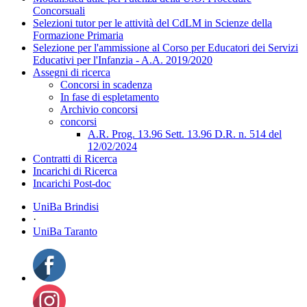
Concorsuali
Selezioni tutor per le attività del CdLM in Scienze della
Formazione Primaria
Selezione per l'ammissione al Corso per Educatori dei Servizi
Educativi per l'Infanzia - A.A. 2019/2020
Assegni di ricerca
Concorsi in scadenza
In fase di espletamento
Archivio concorsi
concorsi
A.R. Prog. 13.96 Sett. 13.96 D.R. n. 514 del
12/02/2024
Contratti di Ricerca
Incarichi di Ricerca
Incarichi Post-doc
UniBa Brindisi
·
UniBa Taranto