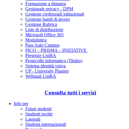
Formazione a distanza
Gestionale privacy - DPM
Gestione credenziali istituzionali
Gestione bandi di lavoro
Gestione Rubrica
Liste di distribuzione
Microsoft Office 365
Modulistica
Pass Auto Campus
PICO – PRISMA – INIZIATIVE
Presenze UniBA
Protocollo informatico (Titulus)
Sistema identità visiva
UP - University Planner
Webmail UniBA
Consulta tutti i servizi
Info per
Futuri studenti
Studenti iscritti
Laureati
Studenti internazionali