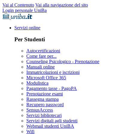
Vai al Contenuto
Vai alla navigazione del sito
Login personale UniBa
Servizi online
Per Studenti
Autocertificazioni
Come fare per...
Counseling Psicologico - Prenotazione
Manuali online
Immatricolazioni e iscrizioni
Microsoft Office 365
Modulistica
Pagamento tasse - PagoPA
Prenotazione esami
Rassegna stampa
Recupero password
SensusAccess
Servizi bibliotecari
Servizi digitali agli studenti
Webmail studenti UniBA
Wifi