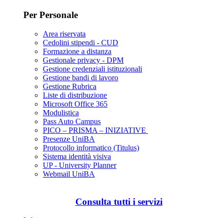
Per Personale
Area riservata
Cedolini stipendi - CUD
Formazione a distanza
Gestionale privacy - DPM
Gestione credenziali istituzionali
Gestione bandi di lavoro
Gestione Rubrica
Liste di distribuzione
Microsoft Office 365
Modulistica
Pass Auto Campus
PICO – PRISMA – INIZIATIVE
Presenze UniBA
Protocollo informatico (Titulus)
Sistema identità visiva
UP - University Planner
Webmail UniBA
Consulta tutti i servizi