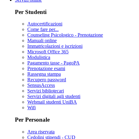
Per Studenti
Autocertificazioni
Come fare per...
Counseling Psicologico - Prenotazione
Manuali online
Immatricolazioni e iscrizioni
Microsoft Office 365
Modulistica
Pagamento tasse - PagoPA
Prenotazione esami
Rassegna stampa
Recupero password
SensusAccess
Servizi bibliotecari
Servizi digitali agli studenti
Webmail studenti UniBA
Wifi
Per Personale
Area riservata
Cedolini stipendi - CUD