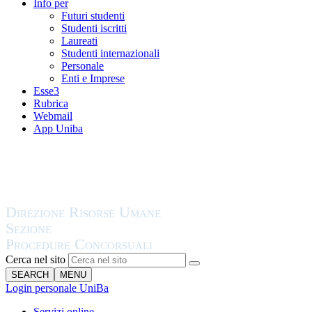
Info per
Futuri studenti
Studenti iscritti
Laureati
Studenti internazionali
Personale
Enti e Imprese
Esse3
Rubrica
Webmail
App Uniba
Cerca nel sito
SEARCH
MENU
Login personale UniBa
Servizi online