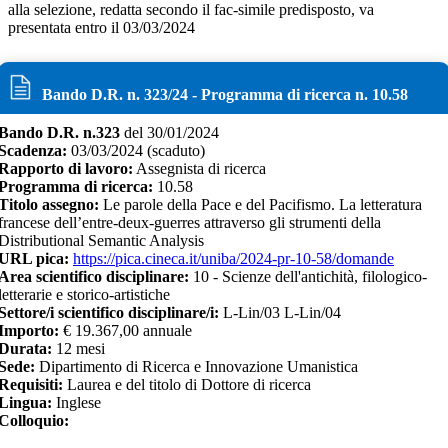
alla selezione, redatta secondo il fac-simile predisposto, va
presentata entro il 03/03/2024
Bando D.R. n.
323
/
24
- Programma di ricerca n.
10.58
Bando D.R. n.
323
del
30/01/2024
Scadenza:
03/03/2024
(scaduto)
Rapporto di lavoro:
Assegnista di ricerca
Programma di ricerca:
10.58
Titolo assegno:
Le parole della Pace e del Pacifismo. La letteratura
francese dell’entre-deux-guerres attraverso gli strumenti della
Distributional Semantic Analysis
URL pica:
https://pica.cineca.it/uniba/2024-pr-10-58/domande
Area scientifico disciplinare:
10 - Scienze dell'antichità, filologico-
letterarie e storico-artistiche
Settore/i scientifico disciplinare/i:
L-Lin/03 L-Lin/04
Importo:
€
19.367,00 annuale
Durata:
12
mesi
Sede:
Dipartimento di Ricerca e Innovazione Umanistica
Requisiti:
Laurea e del titolo di Dottore di ricerca
Lingua:
Inglese
Colloquio: