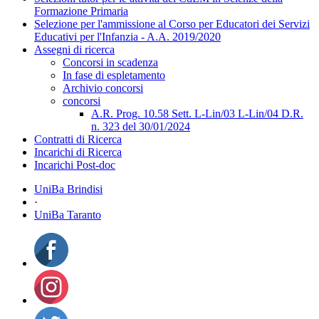
Formazione Primaria
Selezione per l'ammissione al Corso per Educatori dei Servizi
Educativi per l'Infanzia - A.A. 2019/2020
Assegni di ricerca
Concorsi in scadenza
In fase di espletamento
Archivio concorsi
concorsi
A.R. Prog. 10.58 Sett. L-Lin/03 L-Lin/04 D.R.
n. 323 del 30/01/2024
Contratti di Ricerca
Incarichi di Ricerca
Incarichi Post-doc
UniBa Brindisi
·
UniBa Taranto