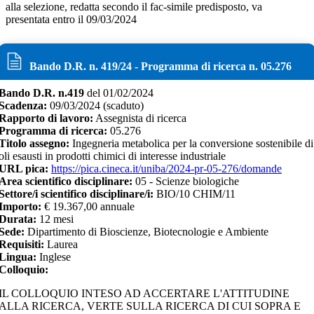
alla selezione, redatta secondo il fac-simile predisposto, va
presentata entro il 09/03/2024
Bando D.R. n.
419
/
24
- Programma di ricerca n.
05.276
Bando D.R. n.
419
del
01/02/2024
Scadenza:
09/03/2024
(scaduto)
Rapporto di lavoro:
Assegnista di ricerca
Programma di ricerca:
05.276
Titolo assegno:
Ingegneria metabolica per la conversione sostenibile di
oli esausti in prodotti chimici di interesse industriale
URL pica:
https://pica.cineca.it/uniba/2024-pr-05-276/domande
Area scientifico disciplinare:
05 - Scienze biologiche
Settore/i scientifico disciplinare/i:
BIO/10 CHIM/11
Importo:
€
19.367,00 annuale
Durata:
12
mesi
Sede:
Dipartimento di Bioscienze, Biotecnologie e Ambiente
Requisiti:
Laurea
Lingua:
Inglese
Colloquio:
IL COLLOQUIO INTESO AD ACCERTARE L'ATTITUDINE
ALLA RICERCA, VERTE SULLA RICERCA DI CUI SOPRA E