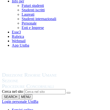
Info per
Futuri studenti
Studenti iscritti
Laureati
Studenti internazionali
Personale
Enti e Imprese
Esse3
Rubrica
Webmail
App Uniba
Cerca nel sito
SEARCH
MENU
Login personale UniBa
Servizi online