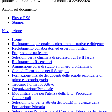
pubblicato il
08/02/2024
—
ultima modifica
22/05/2024
Azioni sul documento
Flusso RSS
Stampa
Navigazione
Home
Reclutamento personale tecnico amministrativo e dirigente
Reclutamento collaboratori ed esperti linguistici
Progressione tra le aree
Selezioni per la chiamata di professori di I e II fascia
Reclutamento Ricercatori
Ammissione corsi di studio a numero programmato
Corsi di Formazione per il Sostegno
Formazione iniziale dei docenti delle scuole secondarie di
primo e secondo grado
Tirocinio Formativo Attivo
Organizzazione/Personale
Modulistica utile per l'utenza della U.O. Procedure
Concorsuali
Selezioni tutor per le attività del CdLM in Scienze della
Formazione Primaria
Selezione per l'ammissione al Corso per Educatori dei Servizi