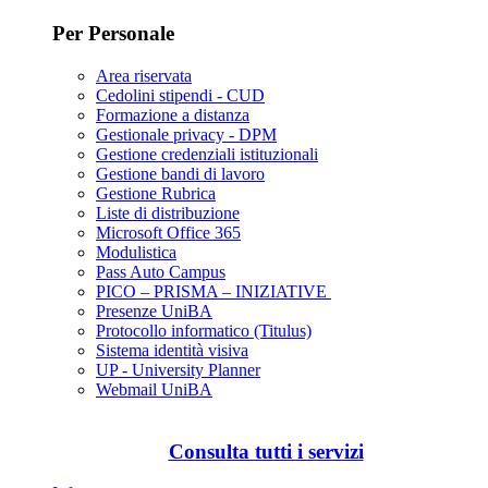
Per Personale
Area riservata
Cedolini stipendi - CUD
Formazione a distanza
Gestionale privacy - DPM
Gestione credenziali istituzionali
Gestione bandi di lavoro
Gestione Rubrica
Liste di distribuzione
Microsoft Office 365
Modulistica
Pass Auto Campus
PICO – PRISMA – INIZIATIVE
Presenze UniBA
Protocollo informatico (Titulus)
Sistema identità visiva
UP - University Planner
Webmail UniBA
Consulta tutti i servizi