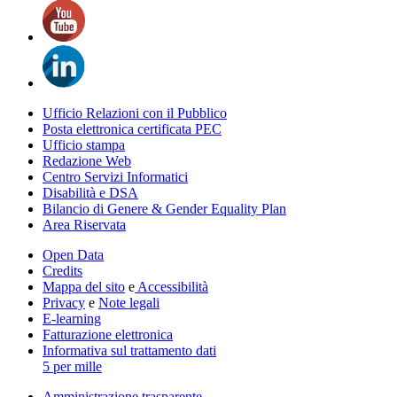
Ufficio Relazioni con il Pubblico
Posta elettronica certificata PEC
Ufficio stampa
Redazione Web
Centro Servizi Informatici
Disabilità e DSA
Bilancio di Genere & Gender Equality Plan
Area Riservata
Open Data
Credits
Mappa del sito
e
Accessibilità
Privacy
e
Note legali
E-learning
Fatturazione elettronica
Informativa sul trattamento dati
5 per mille
Amministrazione trasparente