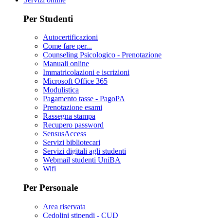
Per Studenti
Autocertificazioni
Come fare per...
Counseling Psicologico - Prenotazione
Manuali online
Immatricolazioni e iscrizioni
Microsoft Office 365
Modulistica
Pagamento tasse - PagoPA
Prenotazione esami
Rassegna stampa
Recupero password
SensusAccess
Servizi bibliotecari
Servizi digitali agli studenti
Webmail studenti UniBA
Wifi
Per Personale
Area riservata
Cedolini stipendi - CUD