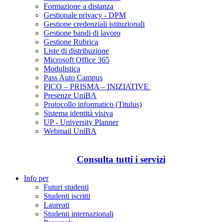
Formazione a distanza
Gestionale privacy - DPM
Gestione credenziali istituzionali
Gestione bandi di lavoro
Gestione Rubrica
Liste di distribuzione
Microsoft Office 365
Modulistica
Pass Auto Campus
PICO – PRISMA – INIZIATIVE
Presenze UniBA
Protocollo informatico (Titulus)
Sistema identità visiva
UP - University Planner
Webmail UniBA
Consulta tutti i servizi
Info per
Futuri studenti
Studenti iscritti
Laureati
Studenti internazionali