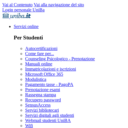
Vai al Contenuto
Vai alla navigazione del sito
Login personale UniBa
Servizi online
Per Studenti
Autocertificazioni
Come fare per...
Counseling Psicologico - Prenotazione
Manuali online
Immatricolazioni e iscrizioni
Microsoft Office 365
Modulistica
Pagamento tasse - PagoPA
Prenotazione esami
Rassegna stampa
Recupero password
SensusAccess
Servizi bibliotecari
Servizi digitali agli studenti
Webmail studenti UniBA
Wifi