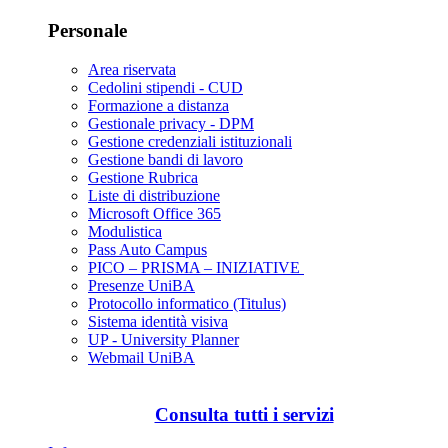
Personale
Area riservata
Cedolini stipendi - CUD
Formazione a distanza
Gestionale privacy - DPM
Gestione credenziali istituzionali
Gestione bandi di lavoro
Gestione Rubrica
Liste di distribuzione
Microsoft Office 365
Modulistica
Pass Auto Campus
PICO – PRISMA – INIZIATIVE
Presenze UniBA
Protocollo informatico (Titulus)
Sistema identità visiva
UP - University Planner
Webmail UniBA
Consulta tutti i servizi