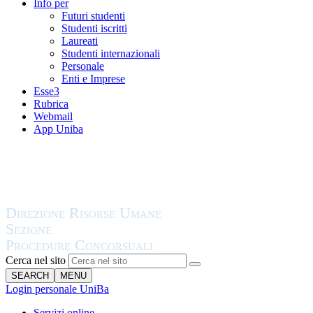
Info per
Futuri studenti
Studenti iscritti
Laureati
Studenti internazionali
Personale
Enti e Imprese
Esse3
Rubrica
Webmail
App Uniba
Cerca nel sito
SEARCH
MENU
Login personale UniBa
Servizi online