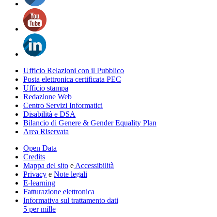
Ufficio Relazioni con il Pubblico
Posta elettronica certificata PEC
Ufficio stampa
Redazione Web
Centro Servizi Informatici
Disabilità e DSA
Bilancio di Genere & Gender Equality Plan
Area Riservata
Open Data
Credits
Mappa del sito
e
Accessibilità
Privacy
e
Note legali
E-learning
Fatturazione elettronica
Informativa sul trattamento dati
5 per mille