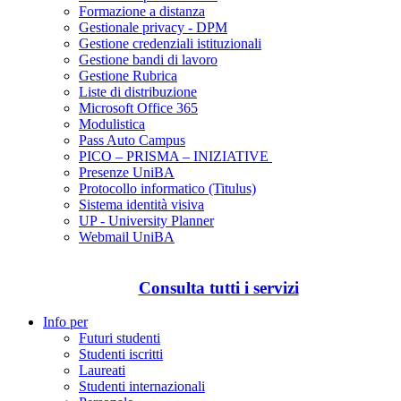
Formazione a distanza
Gestionale privacy - DPM
Gestione credenziali istituzionali
Gestione bandi di lavoro
Gestione Rubrica
Liste di distribuzione
Microsoft Office 365
Modulistica
Pass Auto Campus
PICO – PRISMA – INIZIATIVE
Presenze UniBA
Protocollo informatico (Titulus)
Sistema identità visiva
UP - University Planner
Webmail UniBA
Consulta tutti i servizi
Info per
Futuri studenti
Studenti iscritti
Laureati
Studenti internazionali