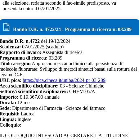
alla selezione, redatta secondo il fac-simile predisposto, va
presentata entro il 07/01/2025
Bando D.R. n.
4722
/
24
- Programma di ricerca n.
03.289
Bando D.R. n.
4722
del
19/12/2024
Scadenza:
07/01/2025
(scaduto)
Rapporto di lavoro:
Assegnista di ricerca
Programma di ricerca:
03.289
Titolo assegno:
Approccio meccanochimico alla persistenza di
molecole fluorurate: Sviluppo di metodi sintetici basati sulla rottura del
legame C-F.
URL pica:
https://pica.cineca.it/uniba/2024-pr-03-289
Area scientifico disciplinare:
03 - Scienze Chimiche
Settore/i scientifico disciplinare/i:
CHEM-05/A
Importo:
€
19.367,00 annuale
Durata:
12
mesi
Sede:
Dipartimento di Farmacia - Scienze del farmaco
Requisiti:
Laurea
Lingua:
Inglese
Colloquio:
IL COLLOQUIO INTESO AD ACCERTARE L'ATTITUDINE