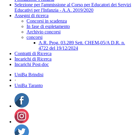
Selezione per l'ammissione al Corso per Educatori dei Servizi
Educativi per l'Infanzia - A.A. 2019/2020
Assegni di ricerca
Concorsi in scadenza
In fase di espletamento
Archivio concorsi
concorsi
A.R. Prog. 03.289 Sett. CHEM-05/A D.R. n.
4722 del 19/12/2024
Contratti di Ricerca
Incarichi di Ricerca
Incarichi Post-doc
UniBa Brindisi
·
UniBa Taranto