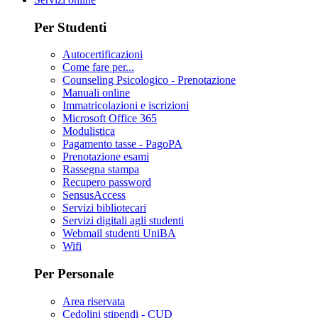
Per Studenti
Autocertificazioni
Come fare per...
Counseling Psicologico - Prenotazione
Manuali online
Immatricolazioni e iscrizioni
Microsoft Office 365
Modulistica
Pagamento tasse - PagoPA
Prenotazione esami
Rassegna stampa
Recupero password
SensusAccess
Servizi bibliotecari
Servizi digitali agli studenti
Webmail studenti UniBA
Wifi
Per Personale
Area riservata
Cedolini stipendi - CUD