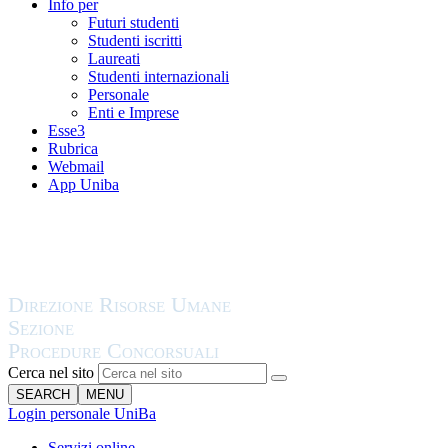
Info per
Futuri studenti
Studenti iscritti
Laureati
Studenti internazionali
Personale
Enti e Imprese
Esse3
Rubrica
Webmail
App Uniba
Cerca nel sito
SEARCH
MENU
Login personale UniBa
Servizi online