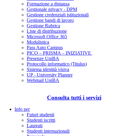
Formazione a distanza
Gestionale privacy - DPM
Gestione credenziali istituzionali
Gestione bandi di lavoro
Gestione Rubrica
Liste di distribuzione
Microsoft Office 365
Modulistica
Pass Auto Campus
PICO – PRISMA – INIZIATIVE
Presenze UniBA
Protocollo informatico (Titulus)
Sistema identità visiva
UP - University Planner
Webmail UniBA
Consulta tutti i servizi
Info per
Futuri studenti
Studenti iscritti
Laureati
Studenti internazionali