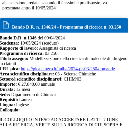
alla selezione, redatta secondo il fac-simile predisposto, va
presentata entro il 10/05/2024
Bando D.R. n.
1346
/
24
- Programma di ricerca n.
03.250
Bando D.R. n.
1346
del
09/04/2024
Scadenza:
10/05/2024
(scaduto)
Rapporto di lavoro:
Assegnista di ricerca
Programma di ricerca:
03.250
Titolo assegno:
Modellizzazione della cinetica di molecole di idrogeno
in clatrati
URL pica:
https://pica.cineca.it/uniba/2024-pr-03-250/domande
Area scientifico disciplinare:
03 - Scienze Chimiche
Settore/i scientifico disciplinare/i:
CHIM/03
Importo:
€
27.840,00 annuale
Durata:
12
mesi
Sede:
Dipartimento di Chimica
Requisiti:
Laurea
Lingua:
Inglese
Colloquio:
IL COLLOQUIO INTESO AD ACCERTARE L'ATTITUDINE
ALLA RICERCA, VERTE SULLA RICERCA DI CUI SOPRA E