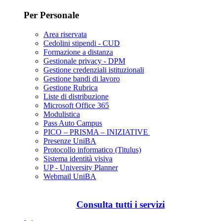
Per Personale
Area riservata
Cedolini stipendi - CUD
Formazione a distanza
Gestionale privacy - DPM
Gestione credenziali istituzionali
Gestione bandi di lavoro
Gestione Rubrica
Liste di distribuzione
Microsoft Office 365
Modulistica
Pass Auto Campus
PICO – PRISMA – INIZIATIVE
Presenze UniBA
Protocollo informatico (Titulus)
Sistema identità visiva
UP - University Planner
Webmail UniBA
Consulta tutti i servizi