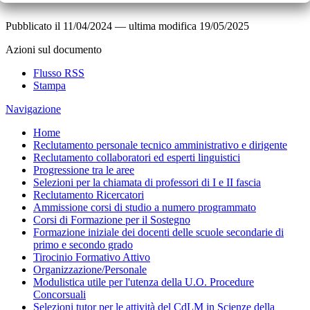
Pubblicato il
11/04/2024
—
ultima modifica
19/05/2025
Azioni sul documento
Flusso RSS
Stampa
Navigazione
Home
Reclutamento personale tecnico amministrativo e dirigente
Reclutamento collaboratori ed esperti linguistici
Progressione tra le aree
Selezioni per la chiamata di professori di I e II fascia
Reclutamento Ricercatori
Ammissione corsi di studio a numero programmato
Corsi di Formazione per il Sostegno
Formazione iniziale dei docenti delle scuole secondarie di
primo e secondo grado
Tirocinio Formativo Attivo
Organizzazione/Personale
Modulistica utile per l'utenza della U.O. Procedure
Concorsuali
Selezioni tutor per le attività del CdLM in Scienze della