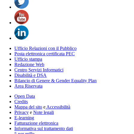
Ufficio Relazioni con il Pubblico
Posta elettronica certificata PEC
Ufficio stampa
Redazione Web
Centro Servizi Informatici
Disabilità e DSA
Bilancio di Genere & Gender Equality Plan
Area Riservata
Open Data
Credits
Mappa del sito
e
Accessibilità
Privacy
e
Note legali
E-learning
Fatturazione elettronica
Informativa sul trattamento dati
5 per mille