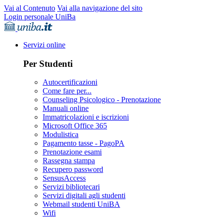
Vai al Contenuto
Vai alla navigazione del sito
Login personale UniBa
Servizi online
Per Studenti
Autocertificazioni
Come fare per...
Counseling Psicologico - Prenotazione
Manuali online
Immatricolazioni e iscrizioni
Microsoft Office 365
Modulistica
Pagamento tasse - PagoPA
Prenotazione esami
Rassegna stampa
Recupero password
SensusAccess
Servizi bibliotecari
Servizi digitali agli studenti
Webmail studenti UniBA
Wifi