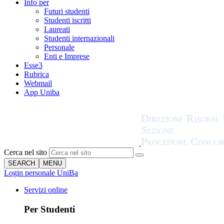
Info per
Futuri studenti
Studenti iscritti
Laureati
Studenti internazionali
Personale
Enti e Imprese
Esse3
Rubrica
Webmail
App Uniba
Cerca nel sito
SEARCH
MENU
Login personale UniBa
Servizi online
Per Studenti