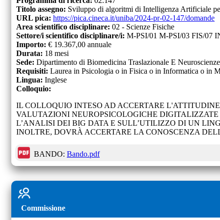
Programma di ricerca:
02.147
Titolo assegno:
Sviluppo di algoritmi di Intelligenza Artificiale p
URL pica:
https://pica.cineca.it/uniba/2024-pr-02-147/domande
Area scientifico disciplinare:
02 - Scienze Fisiche
Settore/i scientifico disciplinare/i:
M-PSI/01 M-PSI/03 FIS/07 
Importo:
€
19.367,00 annuale
Durata:
18
mesi
Sede:
Dipartimento di Biomedicina Traslazionale E Neuroscienze
Requisiti:
Laurea in Psicologia o in Fisica o in Informatica o in 
Lingua:
Inglese
Colloquio:
IL COLLOQUIO INTESO AD ACCERTARE L'ATTITUDINE
VALUTAZIONI NEUROPSICOLOGICHE DIGITALIZZATE 
L’ANALISI DEI BIG DATA E SULL’UTILIZZO DI UN L
INOLTRE, DOVRÀ ACCERTARE LA CONOSCENZA DELL
BANDO:
Bando.pdf
Commissione