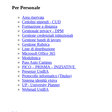
Per Personale
Area riservata
Cedolini stipendi - CUD
Formazione a distanza
Gestionale privacy - DPM
Gestione credenziali istituzionali
Gestione bandi di lavoro
Gestione Rubrica
Liste di distribuzione
Microsoft Office 365
Modulistica
Pass Auto Campus
PICO – PRISMA – INIZIATIVE
Presenze UniBA
Protocollo informatico (Titulus)
Sistema identità visiva
UP - University Planner
Webmail UniBA