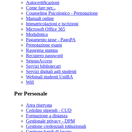
Autocertificazioni
Come fare per...
Counseling Psicologico - Prenotazione
Manuali online
Immatricolazioni e iscrizioni
Microsoft Office 365
Modulistica
Pagamento tasse - PagoPA
Prenotazione esami
Rassegna stampa
Recupero password
SensusAccess
Servizi bibliotecari
Servizi digitali agli studenti
Webmail studenti UniBA
Wifi
Per Personale
Area riservata
Cedolini stipendi - CUD
Formazione a distanza
Gestionale privacy - DPM
Gestione credenziali istituzionali
Gestione bandi di lavoro