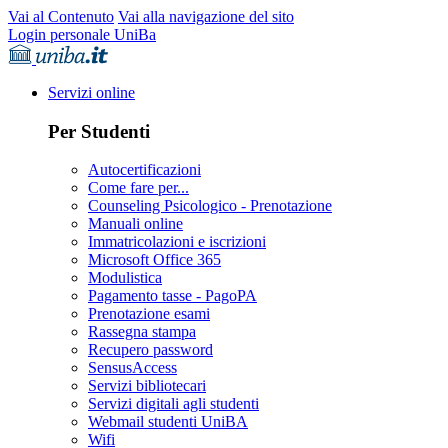
Vai al Contenuto
Vai alla navigazione del sito
Login personale UniBa
Servizi online
Per Studenti
Autocertificazioni
Come fare per...
Counseling Psicologico - Prenotazione
Manuali online
Immatricolazioni e iscrizioni
Microsoft Office 365
Modulistica
Pagamento tasse - PagoPA
Prenotazione esami
Rassegna stampa
Recupero password
SensusAccess
Servizi bibliotecari
Servizi digitali agli studenti
Webmail studenti UniBA
Wifi