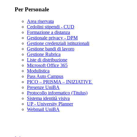
Per Personale
Area riservata
Cedolini stipendi - CUD
Formazione a distanza
Gestionale privacy - DPM
Gestione credenziali istituzionali
Gestione bandi di lavoro
Gestione Rubrica
Liste di distribuzione
Microsoft Office 365
Modulistica
Pass Auto Campus
PICO – PRISMA – INIZIATIVE
Presenze UniBA
Protocollo informatico (Titulus)
Sistema identità visiva
UP - University Planner
Webmail UniBA