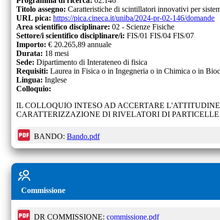
Programma di ricerca:
02.146
Titolo assegno:
Caratteristiche di scintillatori innovativi per siste
URL pica:
https://pica.cineca.it/uniba/2024-pr-02-146/domande
Area scientifico disciplinare:
02 - Scienze Fisiche
Settore/i scientifico disciplinare/i:
FIS/01 FIS/04 FIS/07
Importo:
€
20.265,89 annuale
Durata:
18
mesi
Sede:
Dipartimento di Interateneo di fisica
Requisiti:
Laurea in Fisica o in Ingegneria o in Chimica o in Bioc
Lingua:
Inglese
Colloquio:
IL COLLOQUIO INTESO AD ACCERTARE L'ATTITUDINE
CARATTERIZZAZIONE DI RIVELATORI DI PARTICELLE 
BANDO:
Bando.pdf
Commissione
DR COMMISSIONE:
commissione.pdf