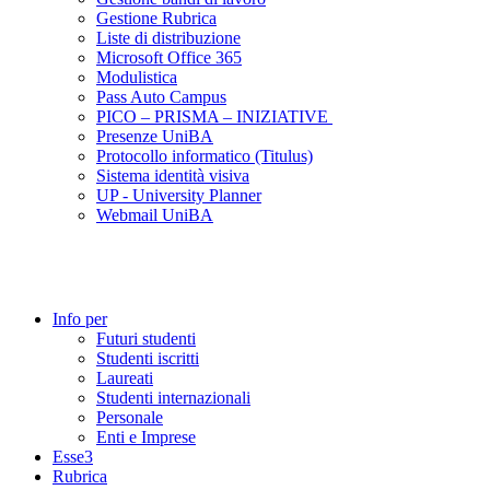
Gestione Rubrica
Liste di distribuzione
Microsoft Office 365
Modulistica
Pass Auto Campus
PICO – PRISMA – INIZIATIVE
Presenze UniBA
Protocollo informatico (Titulus)
Sistema identità visiva
UP - University Planner
Webmail UniBA
Info per
Futuri studenti
Studenti iscritti
Laureati
Studenti internazionali
Personale
Enti e Imprese
Esse3
Rubrica