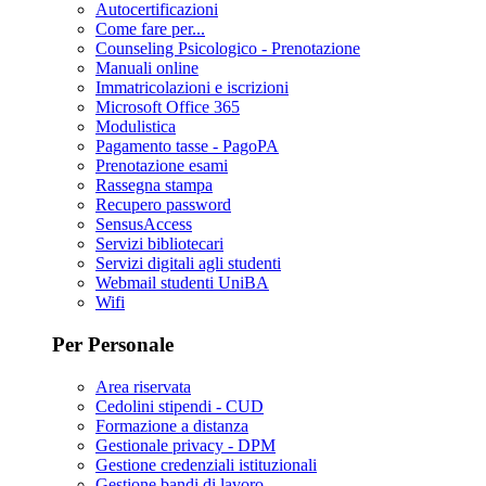
Autocertificazioni
Come fare per...
Counseling Psicologico - Prenotazione
Manuali online
Immatricolazioni e iscrizioni
Microsoft Office 365
Modulistica
Pagamento tasse - PagoPA
Prenotazione esami
Rassegna stampa
Recupero password
SensusAccess
Servizi bibliotecari
Servizi digitali agli studenti
Webmail studenti UniBA
Wifi
Per Personale
Area riservata
Cedolini stipendi - CUD
Formazione a distanza
Gestionale privacy - DPM
Gestione credenziali istituzionali
Gestione bandi di lavoro