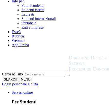
Info per
Futuri studenti
Studenti iscritti
Laureati
Studenti internazionali
Personale
Enti e Imprese
Esse3
Rubrica
Webmail
App Uniba
Cerca nel sito
SEARCH
MENU
Login personale UniBa
Servizi online
Per Studenti