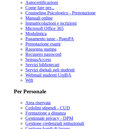
Autocertificazioni
Come fare per...
Counseling Psicologico - Prenotazione
Manuali online
Immatricolazioni e iscrizioni
Microsoft Office 365
Modulistica
Pagamento tasse - PagoPA
Prenotazione esami
Rassegna stampa
Recupero password
SensusAccess
Servizi bibliotecari
Servizi digitali agli studenti
Webmail studenti UniBA
Wifi
Per Personale
Area riservata
Cedolini stipendi - CUD
Formazione a distanza
Gestionale privacy - DPM
Gestione credenziali istituzionali
Gestione bandi di lavoro