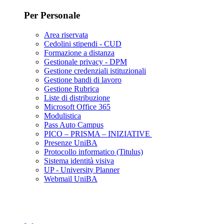
Per Personale
Area riservata
Cedolini stipendi - CUD
Formazione a distanza
Gestionale privacy - DPM
Gestione credenziali istituzionali
Gestione bandi di lavoro
Gestione Rubrica
Liste di distribuzione
Microsoft Office 365
Modulistica
Pass Auto Campus
PICO – PRISMA – INIZIATIVE
Presenze UniBA
Protocollo informatico (Titulus)
Sistema identità visiva
UP - University Planner
Webmail UniBA