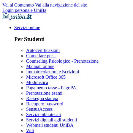
Vai al Contenuto
Vai alla navigazione del sito
Login personale UniBa
Servizi online
Per Studenti
Autocertificazioni
Come fare per...
Counseling Psicologico - Prenotazione
Manuali online
Immatricolazioni e iscrizioni
Microsoft Office 365
Modulistica
Pagamento tasse - PagoPA
Prenotazione esami
Rassegna stampa
Recupero password
SensusAccess
Servizi bibliotecari
Servizi digitali agli studenti
Webmail studenti UniBA
Wifi