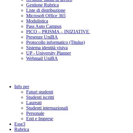
Gestione Rubrica
Liste di distribuzione
Microsoft Office 365
Modulistica
Pass Auto Campus
PICO – PRISMA – INIZIATIVE
Presenze UniBA
Protocollo informatico (Titulus)
Sistema identità visiva
UP - University Planner
Webmail UniBA
Info per
Futuri studenti
Studenti iscritti
Laureati
Studenti internazionali
Personale
Enti e Imprese
Esse3
Rubrica