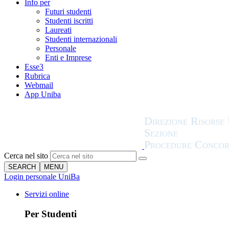
Info per
Futuri studenti
Studenti iscritti
Laureati
Studenti internazionali
Personale
Enti e Imprese
Esse3
Rubrica
Webmail
App Uniba
Cerca nel sito
SEARCH
MENU
Login personale UniBa
Servizi online
Per Studenti