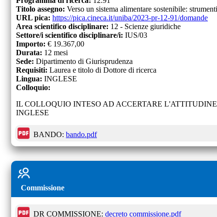
Programma di ricerca:
12.91
Titolo assegno:
Verso un sistema alimentare sostenibile: strumenti 
URL pica:
https://pica.cineca.it/uniba/2023-pr-12-91/domande
Area scientifico disciplinare:
12 - Scienze giuridiche
Settore/i scientifico disciplinare/i:
IUS/03
Importo:
€
19.367,00
Durata:
12
mesi
Sede:
Dipartimento di Giurisprudenza
Requisiti:
Laurea e titolo di Dottore di ricerca
Lingua:
INGLESE
Colloquio:
IL COLLOQUIO INTESO AD ACCERTARE L'ATTITUDIN
INGLESE
BANDO:
bando.pdf
Commissione
DR COMMISSIONE:
decreto commissione.pdf