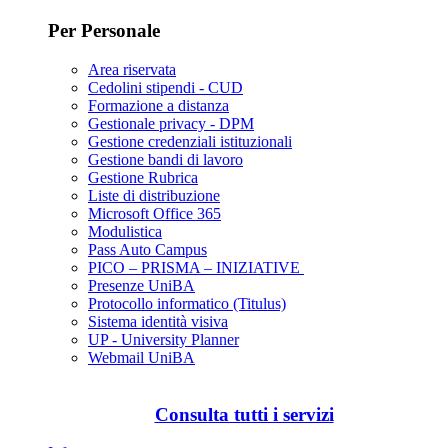
Per Personale
Area riservata
Cedolini stipendi - CUD
Formazione a distanza
Gestionale privacy - DPM
Gestione credenziali istituzionali
Gestione bandi di lavoro
Gestione Rubrica
Liste di distribuzione
Microsoft Office 365
Modulistica
Pass Auto Campus
PICO – PRISMA – INIZIATIVE
Presenze UniBA
Protocollo informatico (Titulus)
Sistema identità visiva
UP - University Planner
Webmail UniBA
Consulta tutti i servizi