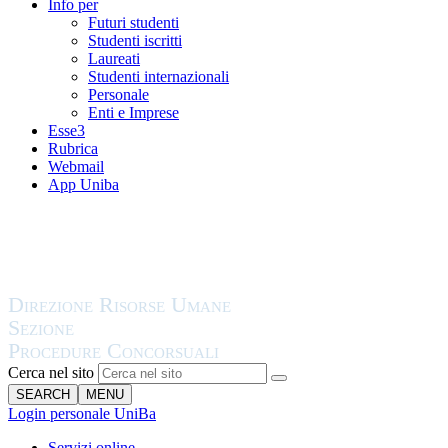
Info per
Futuri studenti
Studenti iscritti
Laureati
Studenti internazionali
Personale
Enti e Imprese
Esse3
Rubrica
Webmail
App Uniba
Cerca nel sito
SEARCH
MENU
Login personale UniBa
Servizi online