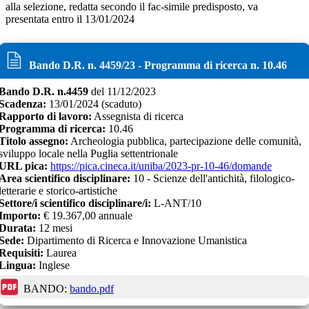
alla selezione, redatta secondo il fac-simile predisposto, va
presentata entro il 13/01/2024
Bando D.R. n.
4459
/
23
- Programma di ricerca n.
10.46
Bando D.R. n.
4459
del
11/12/2023
Scadenza:
13/01/2024
(scaduto)
Rapporto di lavoro:
Assegnista di ricerca
Programma di ricerca:
10.46
Titolo assegno:
Archeologia pubblica, partecipazione delle comunità,
sviluppo locale nella Puglia settentrionale
URL pica:
https://pica.cineca.it/uniba/2023-pr-10-46/domande
Area scientifico disciplinare:
10 - Scienze dell'antichità, filologico-
letterarie e storico-artistiche
Settore/i scientifico disciplinare/i:
L-ANT/10
Importo:
€
19.367,00 annuale
Durata:
12
mesi
Sede:
Dipartimento di Ricerca e Innovazione Umanistica
Requisiti:
Laurea
Lingua:
Inglese
BANDO:
bando.pdf