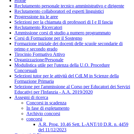
Home
Reclutamento personale tecnico amministrativo e dirigente
Reclutamento collaboratori ed esperti linguistici
Progressione tra le aree
Selezioni per la chiamata di professori di I e II fascia
Reclutamento Ricercatori
Ammissione corsi di studio a numero programmato
Corsi di Formazione per il Sostegno
Formazione iniziale dei docenti delle scuole secondarie di
primo e secondo grado
Tirocinio Formativo Attivo
Organizzazione/Personale
Modulistica utile per l'utenza della U.O. Procedure
Concorsuali
Selezioni tutor per le attività del CdLM in Scienze della
Formazione Primaria
Selezione per l'ammissione al Corso per Educatori dei Servizi
Educativi per l'Infanzia - A.A. 2019/2020
Assegni di ricerca
Concorsi in scadenza
In fase di espletamento
Archivio concorsi
concorsi
A.R. Prog. 10.46 Sett. L-ANT/10 D.R. n. 4459
del 11/12/2023