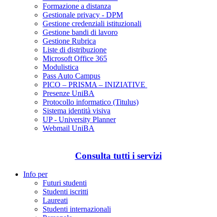
Formazione a distanza
Gestionale privacy - DPM
Gestione credenziali istituzionali
Gestione bandi di lavoro
Gestione Rubrica
Liste di distribuzione
Microsoft Office 365
Modulistica
Pass Auto Campus
PICO – PRISMA – INIZIATIVE
Presenze UniBA
Protocollo informatico (Titulus)
Sistema identità visiva
UP - University Planner
Webmail UniBA
Consulta tutti i servizi
Info per
Futuri studenti
Studenti iscritti
Laureati
Studenti internazionali