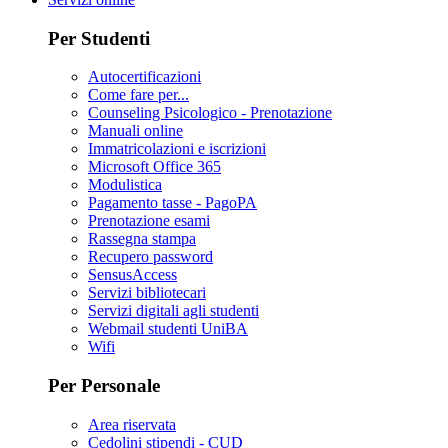
Per Studenti
Autocertificazioni
Come fare per...
Counseling Psicologico - Prenotazione
Manuali online
Immatricolazioni e iscrizioni
Microsoft Office 365
Modulistica
Pagamento tasse - PagoPA
Prenotazione esami
Rassegna stampa
Recupero password
SensusAccess
Servizi bibliotecari
Servizi digitali agli studenti
Webmail studenti UniBA
Wifi
Per Personale
Area riservata
Cedolini stipendi - CUD