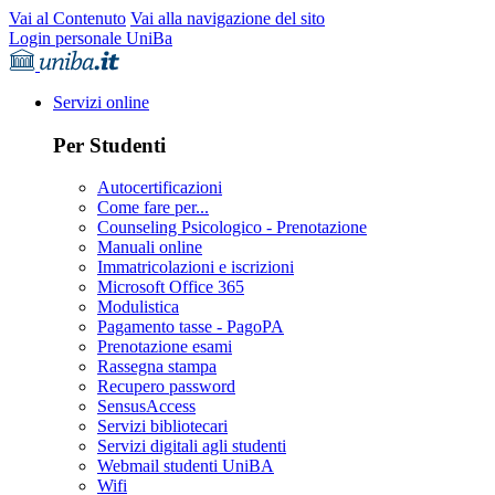
Vai al Contenuto
Vai alla navigazione del sito
Login personale UniBa
Servizi online
Per Studenti
Autocertificazioni
Come fare per...
Counseling Psicologico - Prenotazione
Manuali online
Immatricolazioni e iscrizioni
Microsoft Office 365
Modulistica
Pagamento tasse - PagoPA
Prenotazione esami
Rassegna stampa
Recupero password
SensusAccess
Servizi bibliotecari
Servizi digitali agli studenti
Webmail studenti UniBA
Wifi